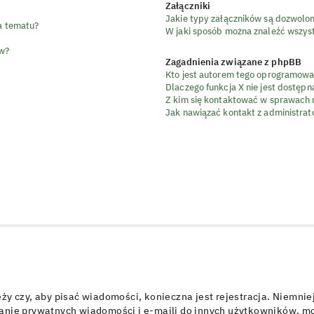
Załączniki
Jakie typy załączników są dozwolone
ia tematu?
W jaki sposób można znaleźć wszyst
ów?
Zagadnienia związane z phpBB
Kto jest autorem tego oprogramowa
Dlaczego funkcja X nie jest dostępn
Z kim się kontaktować w sprawach 
Jak nawiązać kontakt z administrat
eży czy, aby pisać wiadomości, konieczna jest rejestracja. Niemni
yłanie prywatnych wiadomości i e-maili do innych użytkowników, m