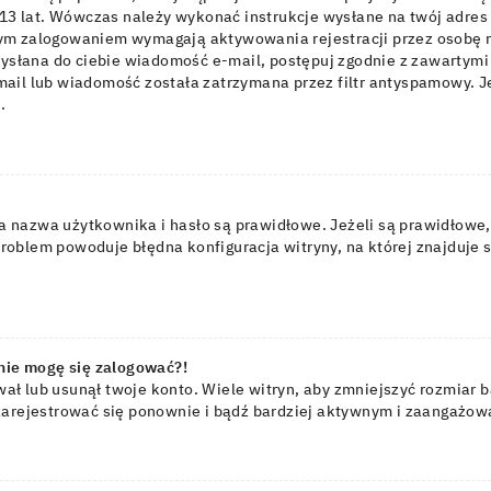
 13 lat. Wówczas należy wykonać instrukcje wysłane na twój adres e
ym zalogowaniem wymagają aktywowania rejestracji przez osobę rej
wysłana do ciebie wiadomość e-mail, postępuj zgodnie z zawartymi 
ail lub wiadomość została zatrzymana przez filtr antyspamowy. Je
.
nazwa użytkownika i hasło są prawidłowe. Jeżeli są prawidłowe, sk
oblem powoduje błędna konfiguracja witryny, na której znajduje si
 nie mogę się zalogować?!
ał lub usunął twoje konto. Wiele witryn, aby zmniejszyć rozmiar 
óbuj zarejestrować się ponownie i bądź bardziej aktywnym i zaanga