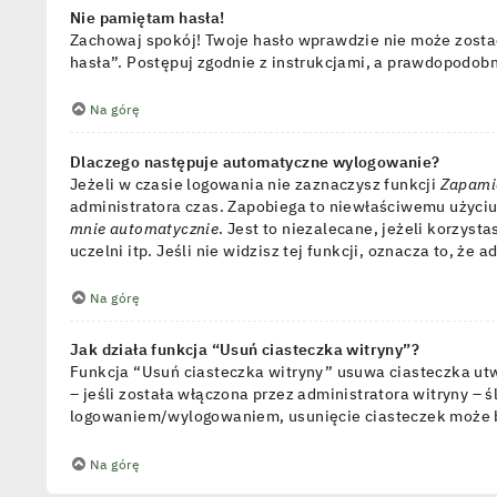
Nie pamiętam hasła!
Zachowaj spokój! Twoje hasło wprawdzie nie może zostać
hasła”. Postępuj zgodnie z instrukcjami, a prawdopodob
Na górę
Dlaczego następuje automatyczne wylogowanie?
Jeżeli w czasie logowania nie zaznaczysz funkcji
Zapami
administratora czas. Zapobiega to niewłaściwemu użyci
mnie automatycznie
. Jest to niezalecane, jeżeli korzys
uczelni itp. Jeśli nie widzisz tej funkcji, oznacza to, że a
Na górę
Jak działa funkcja “Usuń ciasteczka witryny”?
Funkcja “Usuń ciasteczka witryny” usuwa ciasteczka utw
– jeśli została włączona przez administratora witryny –
logowaniem/wylogowaniem, usunięcie ciasteczek może 
Na górę