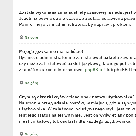
Została wykonana zmiana strefy czasowej, a nadal jest 
Jeżeli na pewno strefa czasowa została ustawiona prawi
Poinformuj o tym administratora, by naprawił problem.
Na górę
Mojego języka nie ma na liście!
Być może administrator nie zainstalował pakietu zawiera
czy może zainstalować pakiet językowy, którego potrzebu
znaleźć na stronie internetowej
phpBB.pl
® lub phpBB Li
Na górę
Czym są obrazki wyświetlane obok nazwy użytkownika?
Na stronie przeglądania postów, w miejscu, gdzie są wy
użytkownika. W zależności od używanego stylu jest on w
jest jego status na tej witrynie. Jest on wyświetlany p
i jest unikatowy lub osobisty dla każdego użytkownika.
Na górę