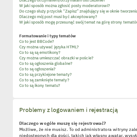
Dlaczego otrzymałem/otrzymałam ostrzeżenie?
W jaki sposób można zgłosić posty moderatorowi?
Do czego służy przycisk “Zapisz” znajdujący się w oknie tworzen
Dlaczego mój post musi być akceptowany?
W jaki sposób mogę przesunąć swój temat na górę strony temat
Formatowanie i typy tematów
Co to jest BBCode?
Czy można używać języka HTML?
Co to są są emotikony?
Czy można umieszczać obrazki w poście?
Co to są ogłoszenia globalne?
Co to są ogłoszenia?
Co to są przyklejone tematy?
Co to są zamknięte tematy?
Co to są ikony tematu?
Problemy z logowaniem i rejestracją
Dlaczego w ogóle muszę się rejestrować?
Możliwe, że nie musisz. To od administratora witryny zal
niedostępnych dla gości, takich jak własny awatar, wys