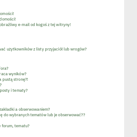
omości!
adomości!
raźliwy e-mail od kogoś z tej witryny!
ć użytkowników z listy przyjaciół lub wrogów?
fora?
wraca wyników?
 pustą stronę?!
?
posty i tematy?
 zakładki a obserwowaniem?
kę do wybranych tematów lub je obserwować??
 forum, tematu?