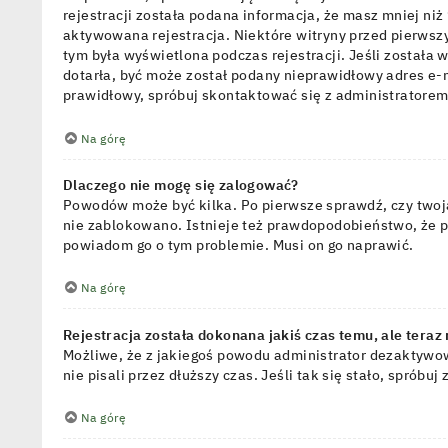
rejestracji została podana informacja, że masz mniej niż
aktywowana rejestracja. Niektóre witryny przed pierwsz
tym była wyświetlona podczas rejestracji. Jeśli została 
dotarła, być może został podany nieprawidłowy adres e-m
prawidłowy, spróbuj skontaktować się z administratorem
Na górę
Dlaczego nie mogę się zalogować?
Powodów może być kilka. Po pierwsze sprawdź, czy twoja 
nie zablokowano. Istnieje też prawdopodobieństwo, że pr
powiadom go o tym problemie. Musi on go naprawić.
Na górę
Rejestracja została dokonana jakiś czas temu, ale teraz
Możliwe, że z jakiegoś powodu administrator dezaktywow
nie pisali przez dłuższy czas. Jeśli tak się stało, spr
Na górę