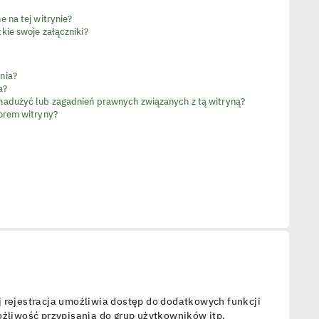
 na tej witrynie?
kie swoje załączniki?
nia?
a?
nadużyć lub zagadnień prawnych związanych z tą witryną?
orem witryny?
ej rejestracja umożliwia dostęp do dodatkowych funkcji
ożliwość przypisania do grup użytkowników itp.