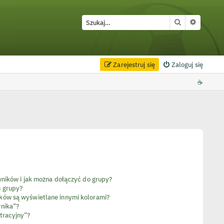
Szukaj
Wyszuki
Zarejestruj się
Zaloguj się
☕
owników i jak można dołączyć do grupy?
m grupy?
ków są wyświetlane innymi kolorami?
wnika”?
tracyjny”?