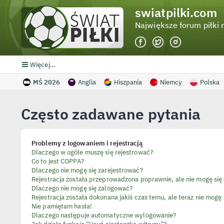
swiatpilki.com
Największe forum piłki 
Więcej…
MŚ 2026
Anglia
Hiszpania
Niemcy
Polska
Często zadawane pytania
Problemy z logowaniem i rejestracją
Dlaczego w ogóle muszę się rejestrować?
Co to jest COPPA?
Dlaczego nie mogę się zarejestrować?
Rejestracja została przeprowadzona poprawnie, ale nie mogę się
Dlaczego nie mogę się zalogować?
Rejestracja została dokonana jakiś czas temu, ale teraz nie mogę
Nie pamiętam hasła!
Dlaczego następuje automatyczne wylogowanie?
Jak działa funkcja “Usuń ciasteczka witryny”?