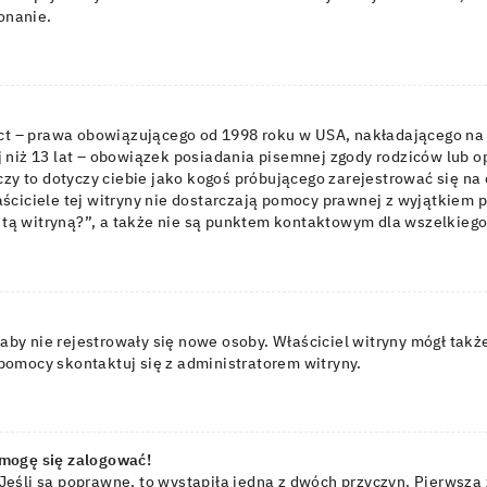
konanie.
Act – prawa obowiązującego od 1998 roku w USA, nakładającego na 
j niż 13 lat – obowiązek posiadania pisemnej zgody rodziców lub 
czy to dotyczy ciebie jako kogoś próbującego zarejestrować się na 
aściciele tej witryny nie dostarczają pomocy prawnej z wyjątkiem
tą witryną?”, a także nie są punktem kontaktowym dla wszelkiego
, aby nie rejestrowały się nowe osoby. Właściciel witryny mógł tak
pomocy skontaktuj się z administratorem witryny.
 mogę się zalogować!
Jeśli są poprawne, to wystąpiła jedna z dwóch przyczyn. Pierwszą