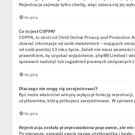
Rejestracja zajmuje tylko chwilę, więc zaleca się jej wy
Na górę
Co to jest COPPA?
COPPA, to skrót od Child Online Privacy and Protection 
zbierać informacje od osób małoletnich – mających mnie
od osób poniżej 13 roku życia. Jeżeli nie masz pewności 
prawnikiem, by uzyskać wyjaśnienie. phpBB Limited i wł
sprawach nadużyć lub zagadnień prawnych związanych z 
Na górę
Dlaczego nie mogę się zarejestrować?
Być może właściciel witryny wyłączył funkcję rejestracji
użytkownika, którą próbujesz zarejestrować. W sprawie 
Na górę
Rejestracja została przeprowadzona poprawnie, ale nie
Po pierwsze, sprawdź swoją nazwę użytkownika i hasło. 