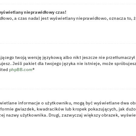
wyświetlany nieprawidłowy czas!
dłowo, a czas nadal jest wyświetlany nieprawidłowo, oznacza to, 
jącego twoją wersję językową albo nikt jeszcze nie przetłumaczył 
jesz. Jeśli pakiet dla twojego języka nie istnieje, może spróbujes
mited
phpBB.com
®
świetlane informacje o użytkowniku, mogą być wyświetlane dwa obr
 formie gwiazdek, kwadracików lub kropek pokazujących, jak dużo
oniżej nazwy użytkownika. Drugi, zazwyczaj większy obrazek, wyśw