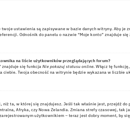
 twoje ustawienia są zapisywane w bazie danych witryny. Aby je 
erencji. Odnośnik do panelu o nazwie “Moje konto” znajduje się z
kownika na liście użytkowników przeglądających forum?
 znajduje się funkcja
Nie pokazuj statusu online
. Włącz tę funkcję
la ciebie. Twoja obecność na witrynie będzie wykazana w liczbie 
, niż ta, w której się znajdujesz. Jeśli tak właśnie jest, przejdź 
tralna, Afryka, czy Nowa Zelandia. Zmiana strefy czasowej, tak j
 zarejestrowanym użytkownikiem – teraz jest dobry moment, by się