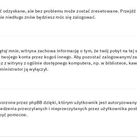
 odzyskane, ale bez problemu może zostać zresetowane. Przejdź n
nie niedługo znów będziesz móc się zalogować.
ętaj mnie
, witryna zachowa informację o tym, że twój pobyt na tej 
u twojego konta przez kogoś innego. Aby pozostać zalogowanym/z
tasz z witryny z ogólnie dostępnego komputera, np. w bibliotece, k
dministrator ją wyłączył.
orzone przez phpBB dzięki, którym użytkownik jest autoryzowany 
 śledzenia przeczytanych i nieprzeczytanych przez użytkownika pos
być pomocne.