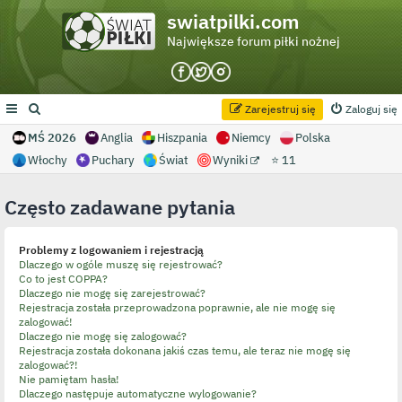
swiatpilki.com
Największe forum piłki nożnej
Zarejestruj się
Zaloguj się
MŚ 2026
Anglia
Hiszpania
Niemcy
Polska
Włochy
Puchary
Świat
Wyniki
⭐ 11
Często zadawane pytania
Problemy z logowaniem i rejestracją
Dlaczego w ogóle muszę się rejestrować?
Co to jest COPPA?
Dlaczego nie mogę się zarejestrować?
Rejestracja została przeprowadzona poprawnie, ale nie mogę się
zalogować!
Dlaczego nie mogę się zalogować?
Rejestracja została dokonana jakiś czas temu, ale teraz nie mogę się
zalogować?!
Nie pamiętam hasła!
Dlaczego następuje automatyczne wylogowanie?