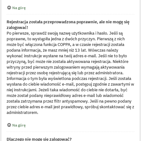
Na górę
Rejestracja została przeprowadzona poprawnie, ale nie mogę się
zalogować!
Po pierwsze, sprawdź swoją nazwę użytkownika i hasło. Jeśli są
poprawne, to wystąpiła jedna z dwóch przyczyn. Pierwszą z nich
może być włączona funkcja COPPA, a w czasie rejestracji została
podana informacja, że masz mniej niż 13 lat. Wówczas należy
wykonać instrukcje wysłane na twój adres e-mail. Jeśli nie to było
przyczyną, być może nie została aktywowana rejestracja. Niektóre
witryny przed pierwszym zalogowaniem wymagają aktywowania
rejestracji przez osobę rejestrującą się lub przez administratora.
Informacja o tym była wyświetlona podczas rejestracji. Jeśli została
wysłana do ciebie wiadomość e-mail, postępuj zgodnie z zawartymi w
niej instrukcjami. Jeżeli taka wiadomość do ciebie nie dotarła, być
może został podany nieprawidłowy adres e-mail lub wiadomość
została zatrzymana przez filtr antyspamowy. Jeśli na pewno podany
przez ciebie adres e-mail jest prawidłowy, spróbuj skontaktować się z
administratorem.
Na górę
Dlaczego nie mogę się zalogować?