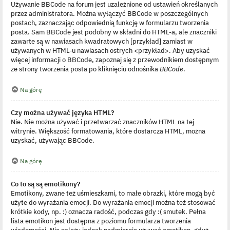
Używanie BBCode na forum jest uzależnione od ustawień określanych
przez administratora. Można wyłączyć BBCode w poszczególnych
postach, zaznaczając odpowiednią funkcję w formularzu tworzenia
posta. Sam BBCode jest podobny w składni do HTML-a, ale znaczniki
zawarte są w nawiasach kwadratowych [przykład] zamiast w
używanych w HTML-u nawiasach ostrych <przykład>. Aby uzyskać
więcej informacji o BBCode, zapoznaj się z przewodnikiem dostępnym
ze strony tworzenia posta po kliknięciu odnośnika
BBCode
.
Na górę
Czy można używać języka HTML?
Nie. Nie można używać i przetwarzać znaczników HTML na tej
witrynie. Większość formatowania, które dostarcza HTML, można
uzyskać, używając BBCode.
Na górę
Co to są są emotikony?
Emotikony, zwane też uśmieszkami, to małe obrazki, które mogą być
użyte do wyrażania emocji. Do wyrażania emocji można też stosować
krótkie kody, np. :) oznacza radość, podczas gdy :( smutek. Pełna
lista emotikon jest dostępna z poziomu formularza tworzenia
wiadomości. Nie należy jednak nadmiernie używać emotikon, gdyż