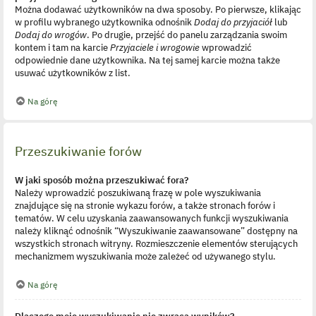
Można dodawać użytkowników na dwa sposoby. Po pierwsze, klikając
w profilu wybranego użytkownika odnośnik
Dodaj do przyjaciół
lub
Dodaj do wrogów
. Po drugie, przejść do panelu zarządzania swoim
kontem i tam na karcie
Przyjaciele i wrogowie
wprowadzić
odpowiednie dane użytkownika. Na tej samej karcie można także
usuwać użytkowników z list.
Na górę
Przeszukiwanie forów
W jaki sposób można przeszukiwać fora?
Należy wprowadzić poszukiwaną frazę w pole wyszukiwania
znajdujące się na stronie wykazu forów, a także stronach forów i
tematów. W celu uzyskania zaawansowanych funkcji wyszukiwania
należy kliknąć odnośnik “Wyszukiwanie zaawansowane” dostępny na
wszystkich stronach witryny. Rozmieszczenie elementów sterujących
mechanizmem wyszukiwania może zależeć od używanego stylu.
Na górę
Dlaczego moje wyszukiwanie nie zwraca wyników?