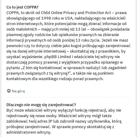
Co to jest COPPA?
COPPA, to skrót od Child Online Privacy and Protection Act – prawa
obowiązującego od 1998 roku w USA, nakładającego na właścicieli
stron internetowych, które potencjalnie mogą zbierać informacje od
osób małoletnich – mających mniej niż 13 lat – obowiązek posiadania
pisemnej zgody rodziców lub opiekunów prawnych na zbieranie
informacji prywatnych od osób poniżej 13 roku życia. Jeżeli nie masz
pewności czy to dotyczy ciebie jako kogoś próbującego zarejestrować
się na danej witrynie internetowej – skontaktuj się z prawnikiem, by
uzyskać wyjaśnienie. phpBB Limited i właściciele tej witryny nie
dostarczają pomocy prawnej z wyjątkiem przypadku opisanego w
pytaniu „Z kim się kontaktować w sprawach nadużyć lub zagadnień
prawnych związanych z tą witryną?”, a także nie są punktem
kontaktowym dla wszelkiego rodzaju porad prawnych.
Na górę
Dlaczego nie mogę się zarejestrować?
Być może właściciel witryny wyłączył funkcję rejestracji, aby nie
rejestrowały się nowe osoby. Właściciel witryny mógł także
zablokować twój adres IP lub zabronił nazwy użytkownika, którą
próbujesz zarejestrować. W sprawie pomocy skontaktuj się z
administratorem witryny.