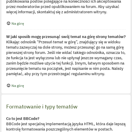
publikowania postów polegające na konieczności ich akceptowania
przez moderatorów przed opublikowaniem na forum. Aby uzyskać
więcej informacji, skontaktuj się z administratorem witryny.
Na górę
W jaki sposób mogę przesunąć swój temat na górę strony tematów?
Klikając odnośnik “Przesuń temat w górę”, znajdujący się w widoku
tematu zazwyczaj na dole strony, możesz przesunąć go na samą górę
pierwszej strony forum. Jeśli nie widać takiego odnośnika, oznacza to,
że funkcja ta jest wyłączona lub nie upłynął jeszcze wymagany czas,
zanim będzie możliwe użycie tej funkcji. Innym, łatwym sposobem na
przesunięcie tematu na początek, jest napisanie w nim posta. Należy
pamiętać, aby przy tym przestrzegać regulaminu witryny.
Na górę
Formatowanie i typy tematów
Co to jest BBCode?
BBCode jest specjalną implementacją języka HTML, która daje lepszą
kontrolę formatowania poszczególnych elementów w postach.