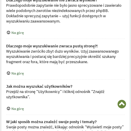
Prawdopodobnie zapytanie nie było jasno sprecyzowane i zawierało
wiele podobnych zwrotów niezindeksowanych przez phpBB.
Dokładnie sprecyzuj zapytanie – użyj funkcji dostępnych w
wyszukiwaniu zaawansowanym.
Na górę
Dlaczego moje wyszukiwanie zwraca pustą stronę?!
Wyszukiwanie zwróciło zbyt dużo wyników. Użyj zaawansowanego
wyszukiwania i postaraj się bardziej precyzyjnie określić szukany
fragment oraz fora, które mają być przeszukane.
Na górę
Jak można wyszukać użytkowników?
Przejdź na stronę “Użytkownicy” i kliknij odnośnik “Znajdź
użytkownika”.
N
Na górę
a
g
ó
W jaki sposób można znaleźć swoje posty i tematy?
r
Swoje posty można znaleźć, klikając odnośnik “Wyświetl moje posty”
ę