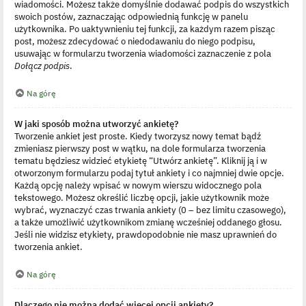
wiadomości. Możesz także domyślnie dodawać podpis do wszystkich
swoich postów, zaznaczając odpowiednią funkcję w panelu
użytkownika. Po uaktywnieniu tej funkcji, za każdym razem pisząc
post, możesz zdecydować o niedodawaniu do niego podpisu,
usuwając w formularzu tworzenia wiadomości zaznaczenie z pola
Dołącz podpis
.
Na górę
W jaki sposób można utworzyć ankietę?
Tworzenie ankiet jest proste. Kiedy tworzysz nowy temat bądź
zmieniasz pierwszy post w wątku, na dole formularza tworzenia
tematu będziesz widzieć etykietę “Utwórz ankietę”. Kliknij ją i w
otworzonym formularzu podaj tytuł ankiety i co najmniej dwie opcje.
Każdą opcję należy wpisać w nowym wierszu widocznego pola
tekstowego. Możesz określić liczbę opcji, jakie użytkownik może
wybrać, wyznaczyć czas trwania ankiety (0 – bez limitu czasowego),
a także umożliwić użytkownikom zmianę wcześniej oddanego głosu.
Jeśli nie widzisz etykiety, prawdopodobnie nie masz uprawnień do
tworzenia ankiet.
Na górę
Dlaczego nie można dodać więcej opcji ankiety?