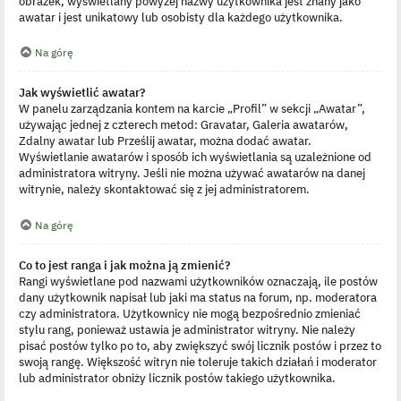
obrazek, wyświetlany powyżej nazwy użytkownika jest znany jako
awatar i jest unikatowy lub osobisty dla każdego użytkownika.
Na górę
Jak wyświetlić awatar?
W panelu zarządzania kontem na karcie „Profil” w sekcji „Awatar”,
używając jednej z czterech metod: Gravatar, Galeria awatarów,
Zdalny awatar lub Prześlij awatar, można dodać awatar.
Wyświetlanie awatarów i sposób ich wyświetlania są uzależnione od
administratora witryny. Jeśli nie można używać awatarów na danej
witrynie, należy skontaktować się z jej administratorem.
Na górę
Co to jest ranga i jak można ją zmienić?
Rangi wyświetlane pod nazwami użytkowników oznaczają, ile postów
dany użytkownik napisał lub jaki ma status na forum, np. moderatora
czy administratora. Użytkownicy nie mogą bezpośrednio zmieniać
stylu rang, ponieważ ustawia je administrator witryny. Nie należy
pisać postów tylko po to, aby zwiększyć swój licznik postów i przez to
swoją rangę. Większość witryn nie toleruje takich działań i moderator
lub administrator obniży licznik postów takiego użytkownika.