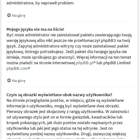
administratora, by naprawił problem.
Na górę
Mojego języka nie ma na liście!
Być może administrator nie zainstalował pakietu zawierającego twoją
wersję językową albo nikt jeszcze nie przetłumaczył phpBB3 na twój
język. Zapytaj administratora witryny czy może zainstalować pakiet
językowy, którego potrzebujesz. Jeśli pakiet dla twojego języka nie
istnieje, może spróbujesz go utworzyć. Więcej informacji na ten temat
można znaleźć na stronie internetowej
phpBB.pl
® lub phpBB Limited
phpBB.com
®
Na górę
Czym są obrazki wyświetlane obok nazwy użytkownika?
Na stronie przeglądania postów, w miejscu, gdzie są wyświetlane
informacje o użytkowniku, mogą być wyświetlane dwa obrazki.
Pierwszy obrazek jest skojarzony z rangą użytkownika. W zależności
od używanego stylu jest on w formie gwiazdek, kwadracików lub
kropek pokazujących, jak dużo postów zostało napisanych przez
użytkownika lub jaki jest jego status na tej witrynie. Jest on
wyświetlany poniżej nazwy użytkownika. Drugi, zazwyczaj większy