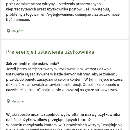
przez administratora witryny – śledzenia przeczytanych i
nieprzeczytanych przez użytkownika postów. Jeśli występują
problemy z logowaniem/wylogowaniem, usunięcie ciasteczek może
być pomocne.
Na górę
Preferencje i ustawienia użytkownika
Jak zmienić moje ustawienia?
Jeżeli jesteś zarejestrowanym użytkownikiem, wszystkie twoje
ustawienia są zapisywane w bazie danych witryny. Aby je zmienić,
przejdź do panelu zarządzania swoim kontem. W tym miejscu możesz
dokonać zmian swoich ustawień i preferencji. Odnośnik do panelu o
nazwie “Moje konto” znajduje się zazwyczaj na górze stron witryny.
Na górę
W jaki sposób można zapobiec wyświetlaniu nazwy użytkownika
na liście użytkowników przeglądających forum?
W panelu zarządzania kontem, w “Ustawieniach witryny” znajduje się
funkcja
Nie pokazuj statusu online
. Włącz tę funkcję, zaznaczając
Tak
.