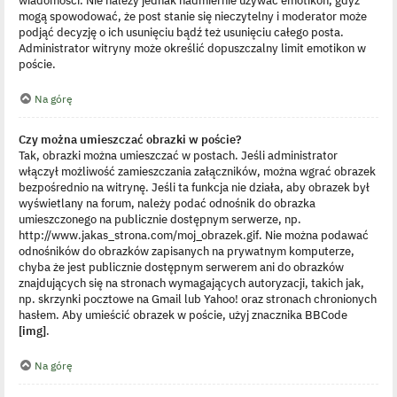
mogą spowodować, że post stanie się nieczytelny i moderator może
podjąć decyzję o ich usunięciu bądź też usunięciu całego posta.
Administrator witryny może określić dopuszczalny limit emotikon w
poście.
Na górę
Czy można umieszczać obrazki w poście?
Tak, obrazki można umieszczać w postach. Jeśli administrator
włączył możliwość zamieszczania załączników, można wgrać obrazek
bezpośrednio na witrynę. Jeśli ta funkcja nie działa, aby obrazek był
wyświetlany na forum, należy podać odnośnik do obrazka
umieszczonego na publicznie dostępnym serwerze, np.
http://www.jakas_strona.com/moj_obrazek.gif. Nie można podawać
odnośników do obrazków zapisanych na prywatnym komputerze,
chyba że jest publicznie dostępnym serwerem ani do obrazków
znajdujących się na stronach wymagających autoryzacji, takich jak,
np. skrzynki pocztowe na Gmail lub Yahoo! oraz stronach chronionych
hasłem. Aby umieścić obrazek w poście, użyj znacznika BBCode
[img]
.
Na górę