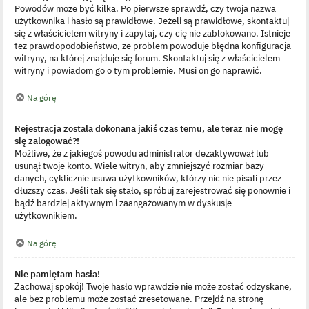
Powodów może być kilka. Po pierwsze sprawdź, czy twoja nazwa
użytkownika i hasło są prawidłowe. Jeżeli są prawidłowe, skontaktuj
się z właścicielem witryny i zapytaj, czy cię nie zablokowano. Istnieje
też prawdopodobieństwo, że problem powoduje błędna konfiguracja
witryny, na której znajduje się forum. Skontaktuj się z właścicielem
witryny i powiadom go o tym problemie. Musi on go naprawić.
Na górę
Rejestracja została dokonana jakiś czas temu, ale teraz nie mogę
się zalogować?!
Możliwe, że z jakiegoś powodu administrator dezaktywował lub
usunął twoje konto. Wiele witryn, aby zmniejszyć rozmiar bazy
danych, cyklicznie usuwa użytkowników, którzy nic nie pisali przez
dłuższy czas. Jeśli tak się stało, spróbuj zarejestrować się ponownie i
bądź bardziej aktywnym i zaangażowanym w dyskusje
użytkownikiem.
Na górę
Nie pamiętam hasła!
Zachowaj spokój! Twoje hasło wprawdzie nie może zostać odzyskane,
ale bez problemu może zostać zresetowane. Przejdź na stronę