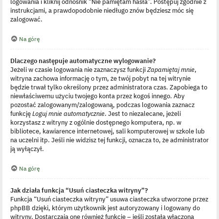
logowania i kliknij odnośnik “Nie pamiętam hasła”. Postępuj zgodnie z
instrukcjami, a prawdopodobnie niedługo znów będziesz móc się
zalogować.
Na górę
Dlaczego następuje automatyczne wylogowanie?
Jeżeli w czasie logowania nie zaznaczysz funkcji
Zapamiętaj mnie
,
witryna zachowa informację o tym, że twój pobyt na tej witrynie
będzie trwał tylko określony przez administratora czas. Zapobiega to
niewłaściwemu użyciu twojego konta przez kogoś innego. Aby
pozostać zalogowanym/zalogowaną, podczas logowania zaznacz
funkcję
Loguj mnie automatycznie
. Jest to niezalecane, jeżeli
korzystasz z witryny z ogólnie dostępnego komputera, np. w
bibliotece, kawiarence internetowej, sali komputerowej w szkole lub
na uczelni itp. Jeśli nie widzisz tej funkcji, oznacza to, że administrator
ją wyłączył.
Na górę
Jak działa funkcja “Usuń ciasteczka witryny”?
Funkcja “Usuń ciasteczka witryny” usuwa ciasteczka utworzone przez
phpBB dzięki, którym użytkownik jest autoryzowany i logowany do
witryny. Dostarczają one również funkcję – jeśli została włączona