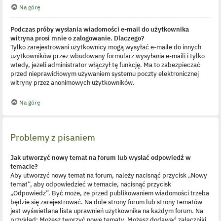
Na górę
Podczas próby wysłania wiadomości e-mail do użytkownika
witryna prosi mnie o zalogowanie. Dlaczego?
Tylko zarejestrowani użytkownicy mogą wysyłać e-maile do innych
użytkowników przez wbudowany formularz wysyłania e-maili i tylko
wtedy, jeżeli administrator włączył tę funkcję. Ma to zabezpieczać
przed nieprawidłowym używaniem systemu poczty elektronicznej
witryny przez anonimowych użytkowników.
Na górę
Problemy z pisaniem
Jak utworzyć nowy temat na forum lub wysłać odpowiedź w
temacie?
Aby utworzyć nowy temat na forum, należy nacisnąć przycisk „Nowy
temat”, aby odpowiedzieć w temacie, nacisnąć przycisk
„Odpowiedz”. Być może, że przed publikowaniem wiadomości trzeba
będzie się zarejestrować. Na dole strony forum lub strony tematów
jest wyświetlana lista uprawnień użytkownika na każdym forum. Na
przykład: Możesz tworzyć nowe tematy, Możesz dodawać załączniki