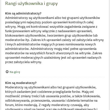
Rangi użytkownika i grupy
Kim są administratorzy?
Administratorzy są użytkownikami albo też grupami użytkowników
posiadającymi najwyższy poziom uprawnień kontrolnych całej
witryny. Mogą oni kontrolować wszystkie zagadnienia związane z
funkcjonowaniem witryny włącznie z nadawaniem uprawnień,
blokowaniem użytkowników, tworzeniem grup użytkowników lub
moderatorów itp. Zakres ich uprawnień zależy od założyciela witryny
i innych administratorów mających prawo nominowania nowych
administratorów. Administratorzy mogą mieć pełne uprawnienia
moderatorów na wszystkich forach utworzonych na witrynie. Zakres
uprawnień moderacyjnych uzależniony jest od uprawnień nadanych
przez założyciela witryny.
Na górę
Kim są moderatorzy?
Moderatorzy są użytkownikami albo też grupami użytkowników,
których zadaniem jest codzienne przeglądanie forów. Mają oni
możliwość zmiany treści lub usuwania postów, a także blokowania,
odblokowywania, przenoszenia, usuwania i dzielenia tematów na
forum, które moderują. Z reguły moderatorzy czuwają, aby
użytkownicy pisali na temat oraz nie publikowali niewłaściwych i