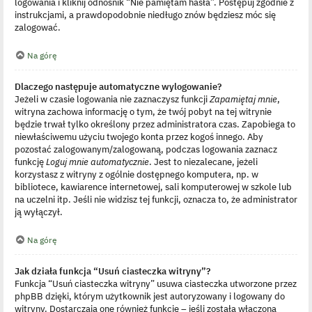
logowania i kliknij odnośnik “Nie pamiętam hasła”. Postępuj zgodnie z
instrukcjami, a prawdopodobnie niedługo znów będziesz móc się
zalogować.
Na górę
Dlaczego następuje automatyczne wylogowanie?
Jeżeli w czasie logowania nie zaznaczysz funkcji
Zapamiętaj mnie
,
witryna zachowa informację o tym, że twój pobyt na tej witrynie
będzie trwał tylko określony przez administratora czas. Zapobiega to
niewłaściwemu użyciu twojego konta przez kogoś innego. Aby
pozostać zalogowanym/zalogowaną, podczas logowania zaznacz
funkcję
Loguj mnie automatycznie
. Jest to niezalecane, jeżeli
korzystasz z witryny z ogólnie dostępnego komputera, np. w
bibliotece, kawiarence internetowej, sali komputerowej w szkole lub
na uczelni itp. Jeśli nie widzisz tej funkcji, oznacza to, że administrator
ją wyłączył.
Na górę
Jak działa funkcja “Usuń ciasteczka witryny”?
Funkcja “Usuń ciasteczka witryny” usuwa ciasteczka utworzone przez
phpBB dzięki, którym użytkownik jest autoryzowany i logowany do
witryny. Dostarczają one również funkcję – jeśli została włączona