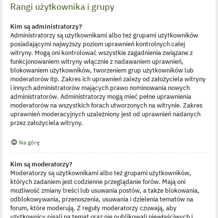
Rangi użytkownika i grupy
Kim są administratorzy?
Administratorzy są użytkownikami albo też grupami użytkowników
posiadającymi najwyższy poziom uprawnień kontrolnych całej
witryny. Mogą oni kontrolować wszystkie zagadnienia związane z
funkcjonowaniem witryny włącznie z nadawaniem uprawnień,
blokowaniem użytkowników, tworzeniem grup użytkowników lub
moderatorów itp. Zakres ich uprawnień zależy od założyciela witryny
i innych administratorów mających prawo nominowania nowych
administratorów. Administratorzy mogą mieć pełne uprawnienia
moderatorów na wszystkich forach utworzonych na witrynie. Zakres
uprawnień moderacyjnych uzależniony jest od uprawnień nadanych
przez założyciela witryny.
Na górę
Kim są moderatorzy?
Moderatorzy są użytkownikami albo też grupami użytkowników,
których zadaniem jest codzienne przeglądanie forów. Mają oni
możliwość zmiany treści lub usuwania postów, a także blokowania,
odblokowywania, przenoszenia, usuwania i dzielenia tematów na
forum, które moderują. Z reguły moderatorzy czuwają, aby
użytkownicy pisali na temat oraz nie publikowali niewłaściwych i