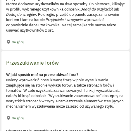
Można dodawać użytkowników na dwa sposoby. Po pierwsze, klikając
w profilu wybranego użytkownika odnośnik
Dodaj do przyjaciół
lub
Dodaj do wrogów
. Po drugie, przejść do panelu zarządzania swoim
kontem i tam na karcie
Przyjaciele i wrogowie
wprowadzić
odpowiednie dane użytkownika. Na tej samej karcie można także
usuwać użytkowników z list.
Na górę
Przeszukiwanie forów
W jaki sposób można przeszukiwać fora?
Należy wprowadzić poszukiwaną frazę w pole wyszukiwania
znajdujące się na stronie wykazu forów, a także stronach forów i
tematów. W celu uzyskania zaawansowanych funkcji wyszukiwania
należy kliknąć odnośnik “Wyszukiwanie zaawansowane” dostępny na
wszystkich stronach witryny. Rozmieszczenie elementów sterujących
mechanizmem wyszukiwania może zależeć od używanego stylu.
Na górę
Dlaczego moje wyszukiwanie nie zwraca wyników?