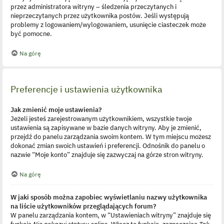
przez administratora witryny – śledzenia przeczytanych i
nieprzeczytanych przez użytkownika postów. Jeśli występują
problemy z logowaniem/wylogowaniem, usunięcie ciasteczek może
być pomocne.
Na górę
Preferencje i ustawienia użytkownika
Jak zmienić moje ustawienia?
Jeżeli jesteś zarejestrowanym użytkownikiem, wszystkie twoje
ustawienia są zapisywane w bazie danych witryny. Aby je zmienić,
przejdź do panelu zarządzania swoim kontem. W tym miejscu możesz
dokonać zmian swoich ustawień i preferencji. Odnośnik do panelu o
nazwie “Moje konto” znajduje się zazwyczaj na górze stron witryny.
Na górę
W jaki sposób można zapobiec wyświetlaniu nazwy użytkownika
na liście użytkowników przeglądających forum?
W panelu zarządzania kontem, w “Ustawieniach witryny” znajduje się
funkcja
Nie pokazuj statusu online
. Włącz tę funkcję, zaznaczając
Tak
.