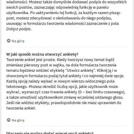
wiadomości. Możesz także domyślnie dodawać podpis do wszystkich
swoich postów, zaznaczając odpowiednią funkcję w panelu
użytkownika. Po uaktywnieniu tej funkcji, za każdym razem pisząc
post, możesz zdecydować o niedodawaniu do niego podpisu,
usuwając w formularzu tworzenia wiadomości zaznaczenie z pola
Dołącz podpis
.
Na górę
W jaki sposób można utworzyć ankietę?
Tworzenie ankiet jest proste. Kiedy tworzysz nowy temat bądź
zmieniasz pierwszy post w wątku, na dole formularza tworzenia
tematu będziesz widzieć etykietę “Utwórz ankietę”. Kliknij ją i w
otworzonym formularzu podaj tytuł ankiety i co najmniej dwie opcje.
Każdą opcję należy wpisać w nowym wierszu widocznego pola
tekstowego. Możesz określić liczbę opcji, jakie użytkownik może
wybrać, wyznaczyć czas trwania ankiety (0 – bez limitu czasowego),
a także umożliwić użytkownikom zmianę wcześniej oddanego głosu.
Jeśli nie widzisz etykiety, prawdopodobnie nie masz uprawnień do
tworzenia ankiet.
Na górę
Dlaczego nie można dodać więcej opcji ankiety?