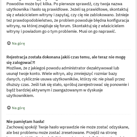
Powodów może być kilka. Po pierwsze sprawdź, czy twoja nazwa
użytkownika i hasło są prawidłowe. Jeżeli są prawidłowe, skontaktuj
się z właścicielem witryny i zapytaj, czy cię nie zablokowano. Istnieje
też prawdopodobieństwo, że problem powoduje błędna konfiguracja
witryny, na której znajduje się forum. Skontaktuj się z właścicielem
witryny i powiadom go o tym problemie. Musi on go naprawić.
Na górę
Rejestracja została dokonana jakiś czas temu, ale teraz nie mogę
się zalogować?!
Możliwe, że z jakiegoś powodu administrator dezaktywował lub
usunął twoje konto. Wiele witryn, aby zmniejszyć rozmiar bazy
danych, cyklicznie usuwa użytkowników, którzy nic nie pisali przez
dłuższy czas. Jeśli tak się stało, spróbuj zarejestrować się ponownie i
bądź bardziej aktywnym i zaangażowanym w dyskusje
użytkownikiem.
Na górę
Nie pamiętam hasła!
Zachowaj spokój! Twoje hasło wprawdzie nie może zostać odzyskane,
ale bez problemu może zostać zresetowane. Przejdź na stronę