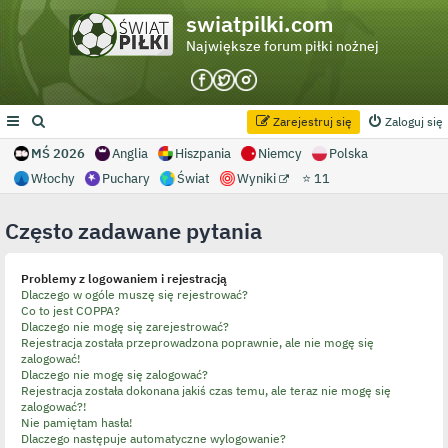
swiatpilki.com
Największe forum piłki nożnej
Zarejestruj się
Zaloguj się
MŚ 2026
Anglia
Hiszpania
Niemcy
Polska
Włochy
Puchary
Świat
Wyniki
⭐ 11
Często zadawane pytania
Problemy z logowaniem i rejestracją
Dlaczego w ogóle muszę się rejestrować?
Co to jest COPPA?
Dlaczego nie mogę się zarejestrować?
Rejestracja została przeprowadzona poprawnie, ale nie mogę się
zalogować!
Dlaczego nie mogę się zalogować?
Rejestracja została dokonana jakiś czas temu, ale teraz nie mogę się
zalogować?!
Nie pamiętam hasła!
Dlaczego następuje automatyczne wylogowanie?