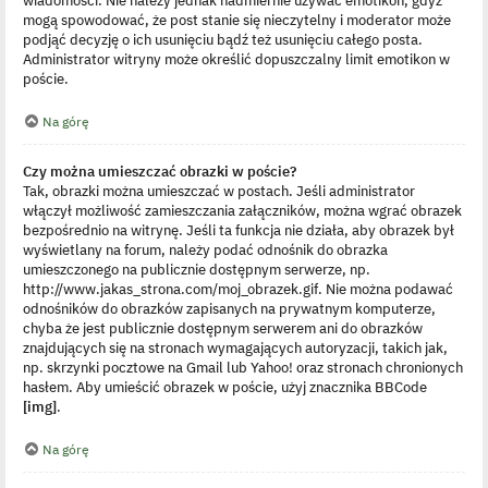
mogą spowodować, że post stanie się nieczytelny i moderator może
podjąć decyzję o ich usunięciu bądź też usunięciu całego posta.
Administrator witryny może określić dopuszczalny limit emotikon w
poście.
Na górę
Czy można umieszczać obrazki w poście?
Tak, obrazki można umieszczać w postach. Jeśli administrator
włączył możliwość zamieszczania załączników, można wgrać obrazek
bezpośrednio na witrynę. Jeśli ta funkcja nie działa, aby obrazek był
wyświetlany na forum, należy podać odnośnik do obrazka
umieszczonego na publicznie dostępnym serwerze, np.
http://www.jakas_strona.com/moj_obrazek.gif. Nie można podawać
odnośników do obrazków zapisanych na prywatnym komputerze,
chyba że jest publicznie dostępnym serwerem ani do obrazków
znajdujących się na stronach wymagających autoryzacji, takich jak,
np. skrzynki pocztowe na Gmail lub Yahoo! oraz stronach chronionych
hasłem. Aby umieścić obrazek w poście, użyj znacznika BBCode
[img]
.
Na górę