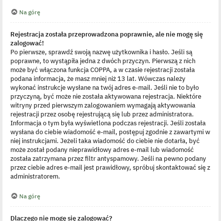
Na górę
Rejestracja została przeprowadzona poprawnie, ale nie mogę się
zalogować!
Po pierwsze, sprawdź swoją nazwę użytkownika i hasło. Jeśli są
poprawne, to wystąpiła jedna z dwóch przyczyn. Pierwszą z nich
może być włączona funkcja COPPA, a w czasie rejestracji została
podana informacja, że masz mniej niż 13 lat. Wówczas należy
wykonać instrukcje wysłane na twój adres e-mail. Jeśli nie to było
przyczyną, być może nie została aktywowana rejestracja. Niektóre
witryny przed pierwszym zalogowaniem wymagają aktywowania
rejestracji przez osobę rejestrującą się lub przez administratora.
Informacja o tym była wyświetlona podczas rejestracji. Jeśli została
wysłana do ciebie wiadomość e-mail, postępuj zgodnie z zawartymi w
niej instrukcjami. Jeżeli taka wiadomość do ciebie nie dotarła, być
może został podany nieprawidłowy adres e-mail lub wiadomość
została zatrzymana przez filtr antyspamowy. Jeśli na pewno podany
przez ciebie adres e-mail jest prawidłowy, spróbuj skontaktować się z
administratorem.
Na górę
Dlaczego nie mogę się zalogować?