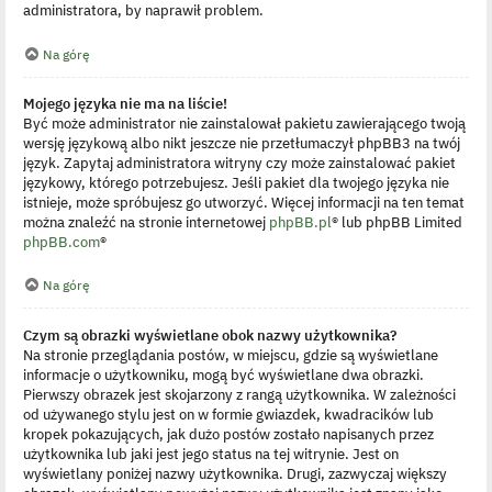
administratora, by naprawił problem.
Na górę
Mojego języka nie ma na liście!
Być może administrator nie zainstalował pakietu zawierającego twoją
wersję językową albo nikt jeszcze nie przetłumaczył phpBB3 na twój
język. Zapytaj administratora witryny czy może zainstalować pakiet
językowy, którego potrzebujesz. Jeśli pakiet dla twojego języka nie
istnieje, może spróbujesz go utworzyć. Więcej informacji na ten temat
można znaleźć na stronie internetowej
phpBB.pl
® lub phpBB Limited
phpBB.com
®
Na górę
Czym są obrazki wyświetlane obok nazwy użytkownika?
Na stronie przeglądania postów, w miejscu, gdzie są wyświetlane
informacje o użytkowniku, mogą być wyświetlane dwa obrazki.
Pierwszy obrazek jest skojarzony z rangą użytkownika. W zależności
od używanego stylu jest on w formie gwiazdek, kwadracików lub
kropek pokazujących, jak dużo postów zostało napisanych przez
użytkownika lub jaki jest jego status na tej witrynie. Jest on
wyświetlany poniżej nazwy użytkownika. Drugi, zazwyczaj większy