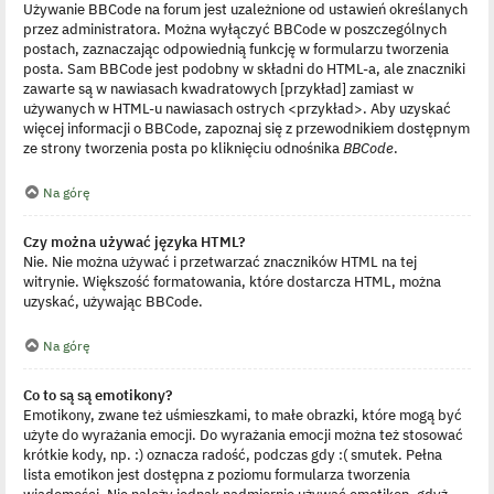
Używanie BBCode na forum jest uzależnione od ustawień określanych
przez administratora. Można wyłączyć BBCode w poszczególnych
postach, zaznaczając odpowiednią funkcję w formularzu tworzenia
posta. Sam BBCode jest podobny w składni do HTML-a, ale znaczniki
zawarte są w nawiasach kwadratowych [przykład] zamiast w
używanych w HTML-u nawiasach ostrych <przykład>. Aby uzyskać
więcej informacji o BBCode, zapoznaj się z przewodnikiem dostępnym
ze strony tworzenia posta po kliknięciu odnośnika
BBCode
.
Na górę
Czy można używać języka HTML?
Nie. Nie można używać i przetwarzać znaczników HTML na tej
witrynie. Większość formatowania, które dostarcza HTML, można
uzyskać, używając BBCode.
Na górę
Co to są są emotikony?
Emotikony, zwane też uśmieszkami, to małe obrazki, które mogą być
użyte do wyrażania emocji. Do wyrażania emocji można też stosować
krótkie kody, np. :) oznacza radość, podczas gdy :( smutek. Pełna
lista emotikon jest dostępna z poziomu formularza tworzenia
wiadomości. Nie należy jednak nadmiernie używać emotikon, gdyż