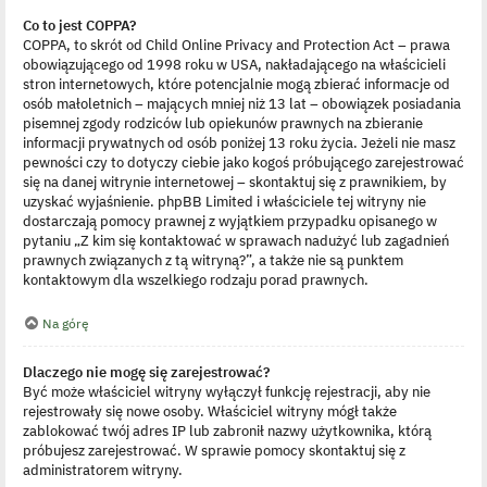
Co to jest COPPA?
COPPA, to skrót od Child Online Privacy and Protection Act – prawa
obowiązującego od 1998 roku w USA, nakładającego na właścicieli
stron internetowych, które potencjalnie mogą zbierać informacje od
osób małoletnich – mających mniej niż 13 lat – obowiązek posiadania
pisemnej zgody rodziców lub opiekunów prawnych na zbieranie
informacji prywatnych od osób poniżej 13 roku życia. Jeżeli nie masz
pewności czy to dotyczy ciebie jako kogoś próbującego zarejestrować
się na danej witrynie internetowej – skontaktuj się z prawnikiem, by
uzyskać wyjaśnienie. phpBB Limited i właściciele tej witryny nie
dostarczają pomocy prawnej z wyjątkiem przypadku opisanego w
pytaniu „Z kim się kontaktować w sprawach nadużyć lub zagadnień
prawnych związanych z tą witryną?”, a także nie są punktem
kontaktowym dla wszelkiego rodzaju porad prawnych.
Na górę
Dlaczego nie mogę się zarejestrować?
Być może właściciel witryny wyłączył funkcję rejestracji, aby nie
rejestrowały się nowe osoby. Właściciel witryny mógł także
zablokować twój adres IP lub zabronił nazwy użytkownika, którą
próbujesz zarejestrować. W sprawie pomocy skontaktuj się z
administratorem witryny.