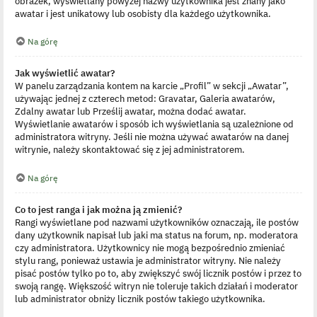
obrazek, wyświetlany powyżej nazwy użytkownika jest znany jako
awatar i jest unikatowy lub osobisty dla każdego użytkownika.
Na górę
Jak wyświetlić awatar?
W panelu zarządzania kontem na karcie „Profil” w sekcji „Awatar”,
używając jednej z czterech metod: Gravatar, Galeria awatarów,
Zdalny awatar lub Prześlij awatar, można dodać awatar.
Wyświetlanie awatarów i sposób ich wyświetlania są uzależnione od
administratora witryny. Jeśli nie można używać awatarów na danej
witrynie, należy skontaktować się z jej administratorem.
Na górę
Co to jest ranga i jak można ją zmienić?
Rangi wyświetlane pod nazwami użytkowników oznaczają, ile postów
dany użytkownik napisał lub jaki ma status na forum, np. moderatora
czy administratora. Użytkownicy nie mogą bezpośrednio zmieniać
stylu rang, ponieważ ustawia je administrator witryny. Nie należy
pisać postów tylko po to, aby zwiększyć swój licznik postów i przez to
swoją rangę. Większość witryn nie toleruje takich działań i moderator
lub administrator obniży licznik postów takiego użytkownika.