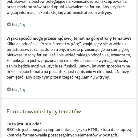
publikowania postów polegające na konieczności ich akceptowania
przez moderatorów przed opublikowaniem na forum. Aby uzyskać
więcej informacji, skontaktuj się z administratorem witryny.
Na górę
W jaki sposób mogę przesunąć swój temat na górę strony tematów?
Klikając odnośnik “Przesuń temat w górę”, znajdujący się w widoku
tematu zazwyczaj na dole strony, możesz przesunąć go na samą górę
pierwszej strony forum. Jeśli nie widać takiego odnośnika, oznacza to,
że funkcja ta jest wyłączona lub nie upłynął jeszcze wymagany czas,
zanim będzie możliwe użycie tej funkcji. Innym, łatwym sposobem na
przesunięcie tematu na początek, jest napisanie w nim posta. Należy
pamiętać, aby przy tym przestrzegać regulaminu witryny.
Na górę
Formatowanie i typy tematów
Co to jest BBCode?
BBCode jest specjalną implementacją języka HTML, która daje lepszą
kontrolę formatowania poszczególnych elementów w postach.