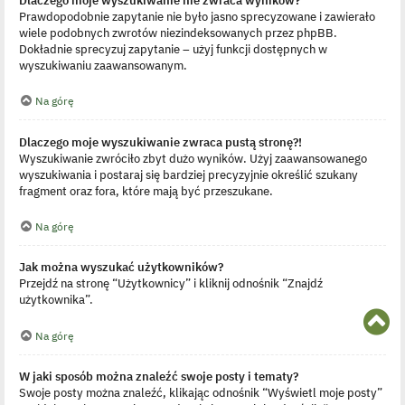
Prawdopodobnie zapytanie nie było jasno sprecyzowane i zawierało
wiele podobnych zwrotów niezindeksowanych przez phpBB.
Dokładnie sprecyzuj zapytanie – użyj funkcji dostępnych w
wyszukiwaniu zaawansowanym.
Na górę
Dlaczego moje wyszukiwanie zwraca pustą stronę?!
Wyszukiwanie zwróciło zbyt dużo wyników. Użyj zaawansowanego
wyszukiwania i postaraj się bardziej precyzyjnie określić szukany
fragment oraz fora, które mają być przeszukane.
Na górę
Jak można wyszukać użytkowników?
Przejdź na stronę “Użytkownicy” i kliknij odnośnik “Znajdź
użytkownika”.
N
Na górę
a
g
ó
W jaki sposób można znaleźć swoje posty i tematy?
r
Swoje posty można znaleźć, klikając odnośnik “Wyświetl moje posty”
ę