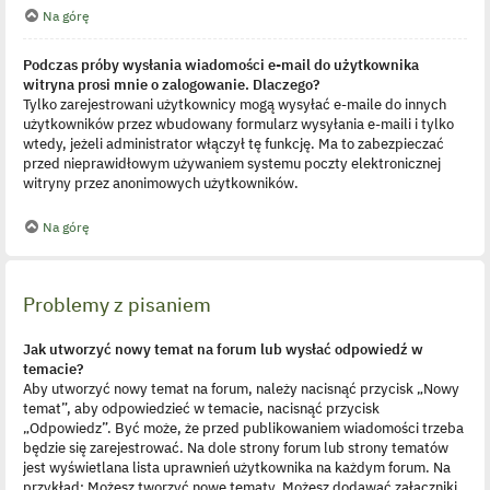
Na górę
Podczas próby wysłania wiadomości e-mail do użytkownika
witryna prosi mnie o zalogowanie. Dlaczego?
Tylko zarejestrowani użytkownicy mogą wysyłać e-maile do innych
użytkowników przez wbudowany formularz wysyłania e-maili i tylko
wtedy, jeżeli administrator włączył tę funkcję. Ma to zabezpieczać
przed nieprawidłowym używaniem systemu poczty elektronicznej
witryny przez anonimowych użytkowników.
Na górę
Problemy z pisaniem
Jak utworzyć nowy temat na forum lub wysłać odpowiedź w
temacie?
Aby utworzyć nowy temat na forum, należy nacisnąć przycisk „Nowy
temat”, aby odpowiedzieć w temacie, nacisnąć przycisk
„Odpowiedz”. Być może, że przed publikowaniem wiadomości trzeba
będzie się zarejestrować. Na dole strony forum lub strony tematów
jest wyświetlana lista uprawnień użytkownika na każdym forum. Na
przykład: Możesz tworzyć nowe tematy, Możesz dodawać załączniki