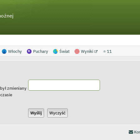
nożnej
Włochy
Puchary
Świat
Wyniki
⭐ 11
 był zmieniany
 czasie
Kon