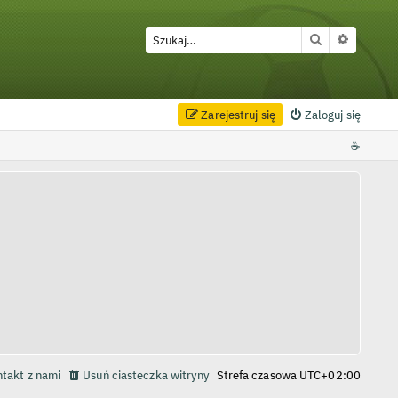
Szukaj
Wyszuki
Zarejestruj się
Zaloguj się
☕
takt z nami
Usuń ciasteczka witryny
Strefa czasowa
UTC+02:00