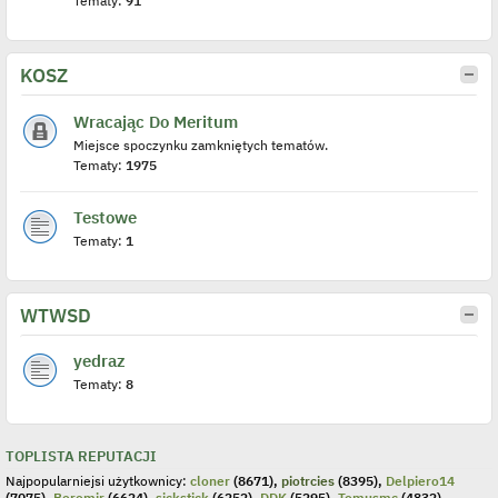
Tematy:
91
KOSZ
Wracając Do Meritum
Miejsce spoczynku zamkniętych tematów.
Tematy:
1975
Testowe
Tematy:
1
WTWSD
yedraz
Tematy:
8
TOPLISTA REPUTACJI
Najpopularniejsi użytkownicy:
cloner
(8671),
piotrcies
(8395),
Delpiero14
(7075),
Boromir
(6624),
sickstick
(6252),
DDK
(5295),
Tomusmc
(4832),