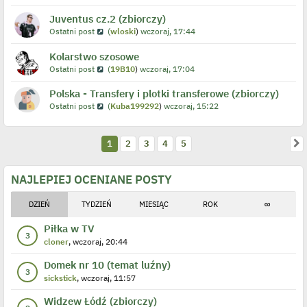
Juventus cz.2 (zbiorczy)
Ostatni post
(
wloski
)
wczoraj, 17:44
Kolarstwo szosowe
Ostatni post
(
19B10
)
wczoraj, 17:04
Polska - Transfery i plotki transferowe (zbiorczy)
Ostatni post
(
Kuba199292
)
wczoraj, 15:22
N
1
2
3
4
5
NAJLEPIEJ OCENIANE POSTY
DZIEŃ
TYDZIEŃ
MIESIĄC
ROK
∞
Piłka w TV
3
cloner
, wczoraj, 20:44
Domek nr 10 (temat luźny)
3
sickstick
, wczoraj, 11:57
Widzew Łódź (zbiorczy)