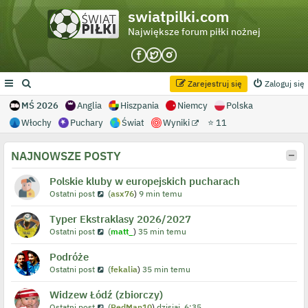
swiatpilki.com
Największe forum piłki nożnej
Zarejestruj się
Zaloguj się
MŚ 2026
Anglia
Hiszpania
Niemcy
Polska
Włochy
Puchary
Świat
Wyniki
⭐ 11
NAJNOWSZE POSTY
Polskie kluby w europejskich pucharach
Ostatni post
(
asx76
)
9 min temu
Typer Ekstraklasy 2026/2027
Ostatni post
(
matt_
)
35 min temu
Podróże
Ostatni post
(
fekalia
)
35 min temu
Widzew Łódź (zbiorczy)
Ostatni post
(
RedMan10
)
dzisiaj, 6:35