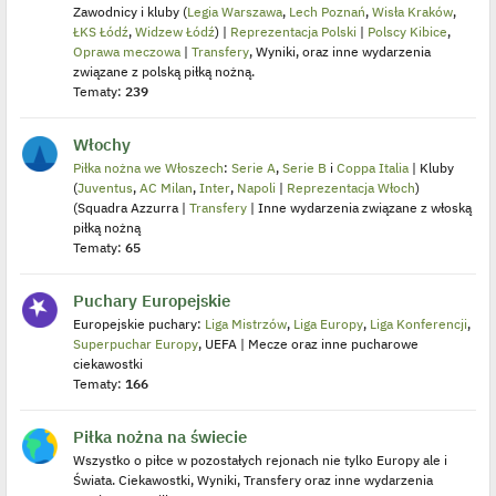
Zawodnicy i kluby (
Legia Warszawa
,
Lech Poznań
,
Wisła Kraków
,
ŁKS Łódź
,
Widzew Łódź
) |
Reprezentacja Polski
|
Polscy Kibice
,
Oprawa meczowa
|
Transfery
, Wyniki, oraz inne wydarzenia
związane z polską piłką nożną.
Tematy:
239
Włochy
Piłka nożna we Włoszech
:
Serie A
,
Serie B
i
Coppa Italia
| Kluby
(
Juventus
,
AC Milan
,
Inter
,
Napoli
|
Reprezentacja Włoch
)
(Squadra Azzurra |
Transfery
| Inne wydarzenia związane z włoską
piłką nożną
Tematy:
65
Puchary Europejskie
Europejskie puchary:
Liga Mistrzów
,
Liga Europy
,
Liga Konferencji
,
Superpuchar Europy
, UEFA | Mecze oraz inne pucharowe
ciekawostki
Tematy:
166
Piłka nożna na świecie
Wszystko o piłce w pozostałych rejonach nie tylko Europy ale i
Świata. Ciekawostki, Wyniki, Transfery oraz inne wydarzenia