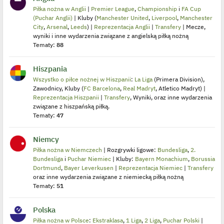
Piłka nożna w Anglii
|
Premier League
,
Championship
i
FA Cup
(Puchar Anglii)
| Kluby (
Manchester United
,
Liverpool
,
Manchester
City
,
Arsenal
,
Leeds
) |
Reprezentacja Anglii
|
Transfery
| Mecze,
wyniki i inne wydarzenia związane z angielską piłką nożną
Tematy:
88
Hiszpania
Wszystko o piłce nożnej w Hiszpanii
:
La Liga
(Primera Division),
Zawodnicy, Kluby (
FC Barcelona
,
Real Madryt
, Atletico Madryt) |
Reprezentacja Hiszpanii
|
Transfery
, Wyniki, oraz inne wydarzenia
związane z hiszpańską piłką.
Tematy:
47
Niemcy
Piłka nożna w Niemczech
| Rozgrywki ligowe:
Bundesliga
,
2.
Bundesliga
i
Puchar Niemiec
| Kluby:
Bayern Monachium
,
Borussia
Dortmund
,
Bayer Leverkusen
|
Reprezentacja Niemiec
|
Transfery
oraz inne wydarzenia związane z niemiecką piłką nożną
Tematy:
51
Polska
Piłka nożna w Polsce
:
Ekstraklasa
,
1 Liga
,
2 Liga
,
Puchar Polski
|