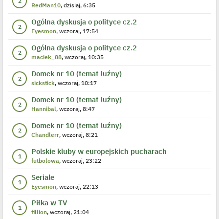
2
RedMan10
, dzisiaj, 6:35
Ogólna dyskusja o polityce cz.2
2
Eyesmon
, wczoraj, 17:54
Ogólna dyskusja o polityce cz.2
2
maciek_88
, wczoraj, 10:35
Domek nr 10 (temat luźny)
2
sickstick
, wczoraj, 10:17
Domek nr 10 (temat luźny)
2
Hannibal
, wczoraj, 8:47
Domek nr 10 (temat luźny)
2
Chandlerr
, wczoraj, 8:21
Polskie kluby w europejskich pucharach
1
futbolowa
, wczoraj, 23:22
Seriale
1
Eyesmon
, wczoraj, 22:13
Piłka w TV
1
fillion
, wczoraj, 21:04