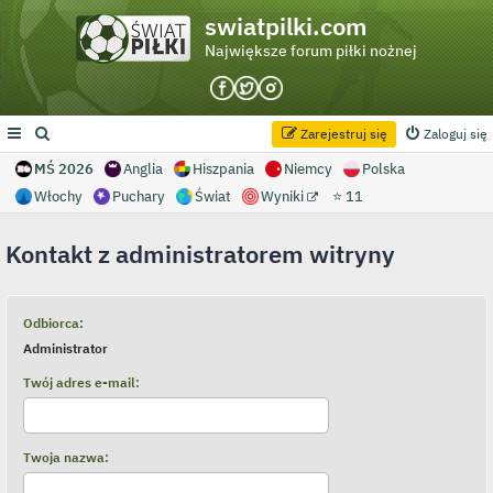
swiatpilki.com
Największe forum piłki nożnej
Zarejestruj się
Zaloguj się
MŚ 2026
Anglia
Hiszpania
Niemcy
Polska
Włochy
Puchary
Świat
Wyniki
⭐ 11
Kontakt z administratorem witryny
Odbiorca:
Administrator
Twój adres e-mail:
Twoja nazwa: