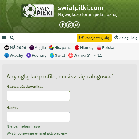
swiatpilki.com
Największe forum piłki nożnej
Zarejestruj się
Zaloguj się
MŚ 2026
Anglia
Hiszpania
Niemcy
Polska
Włochy
Puchary
Świat
Wyniki
⭐ 11
Aby oglądać profile, musisz się zalogować.
Nazwa użytkownika:
Hasło:
Nie pamiętam hasła
Wyślij ponownie e-mail aktywacyjny