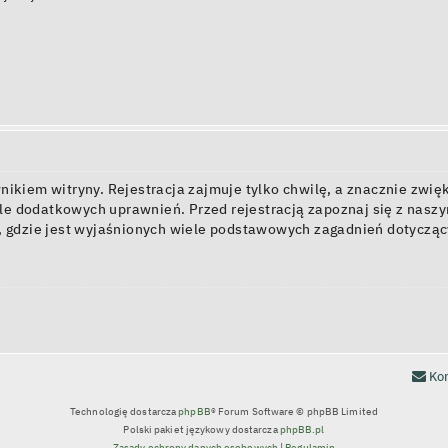
kiem witryny. Rejestracja zajmuje tylko chwilę, a znacznie zwięk
e dodatkowych uprawnień. Przed rejestracją zapoznaj się z nas
, gdzie jest wyjaśnionych wiele podstawowych zagadnień dotycząc
Kon
Technologię dostarcza
phpBB
® Forum Software © phpBB Limited
Polski pakiet językowy dostarcza
phpBB.pl
Zasady ochrony danych osobowych
|
Regulamin