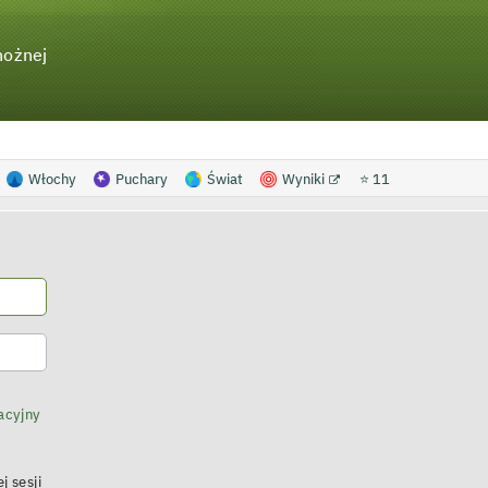
nożnej
Włochy
Puchary
Świat
Wyniki
⭐ 11
acyjny
j sesji