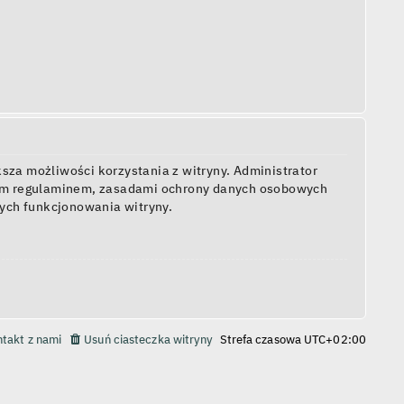
sza możliwości korzystania z witryny. Administrator
zym regulaminem, zasadami ochrony danych osobowych
ych funkcjonowania witryny.
takt z nami
Usuń ciasteczka witryny
Strefa czasowa
UTC+02:00