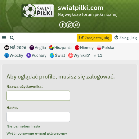
swiatpilki.com
Największe forum piłki nożnej
Zarejestruj się
Zaloguj się
MŚ 2026
Anglia
Hiszpania
Niemcy
Polska
Włochy
Puchary
Świat
Wyniki
⭐ 11
Aby oglądać profile, musisz się zalogować.
Nazwa użytkownika:
Hasło:
Nie pamiętam hasła
Wyślij ponownie e-mail aktywacyjny