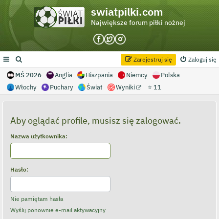
swiatpilki.com
Największe forum piłki nożnej
Zarejestruj się
Zaloguj się
MŚ 2026
Anglia
Hiszpania
Niemcy
Polska
Włochy
Puchary
Świat
Wyniki
⭐ 11
Aby oglądać profile, musisz się zalogować.
Nazwa użytkownika:
Hasło:
Nie pamiętam hasła
Wyślij ponownie e-mail aktywacyjny