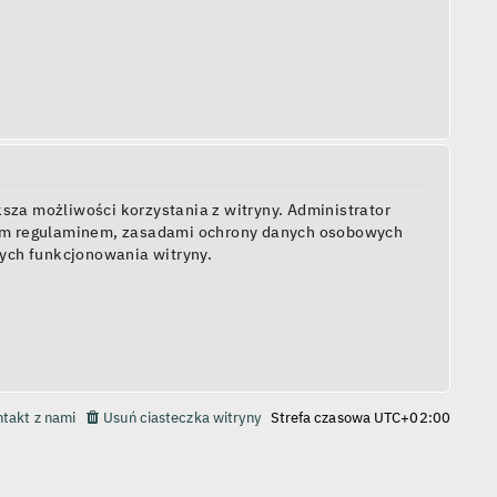
sza możliwości korzystania z witryny. Administrator
zym regulaminem, zasadami ochrony danych osobowych
ych funkcjonowania witryny.
takt z nami
Usuń ciasteczka witryny
Strefa czasowa
UTC+02:00