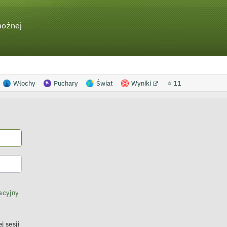
nożnej
Włochy
Puchary
Świat
Wyniki
⭐ 11
acyjny
j sesji