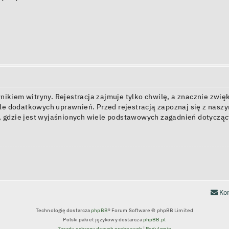
kiem witryny. Rejestracja zajmuje tylko chwilę, a znacznie zwięk
e dodatkowych uprawnień. Przed rejestracją zapoznaj się z nas
, gdzie jest wyjaśnionych wiele podstawowych zagadnień dotycząc
Kon
Technologię dostarcza
phpBB
® Forum Software © phpBB Limited
Polski pakiet językowy dostarcza
phpBB.pl
Zasady ochrony danych osobowych
|
Regulamin