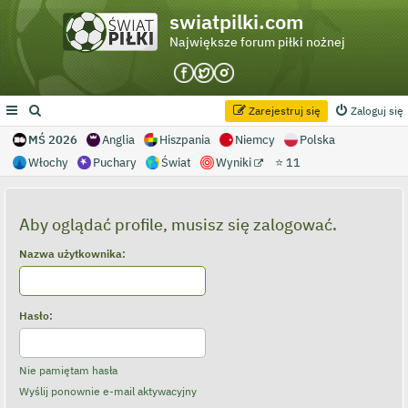
swiatpilki.com
Największe forum piłki nożnej
Zarejestruj się
Zaloguj się
MŚ 2026
Anglia
Hiszpania
Niemcy
Polska
Włochy
Puchary
Świat
Wyniki
⭐ 11
Aby oglądać profile, musisz się zalogować.
Nazwa użytkownika:
Hasło:
Nie pamiętam hasła
Wyślij ponownie e-mail aktywacyjny