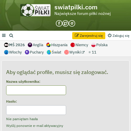
swiatpilki.com
Największe forum piłki nożnej
Zarejestruj się
Zaloguj się
MŚ 2026
Anglia
Hiszpania
Niemcy
Polska
Włochy
Puchary
Świat
Wyniki
⭐ 11
Aby oglądać profile, musisz się zalogować.
Nazwa użytkownika:
Hasło:
Nie pamiętam hasła
Wyślij ponownie e-mail aktywacyjny