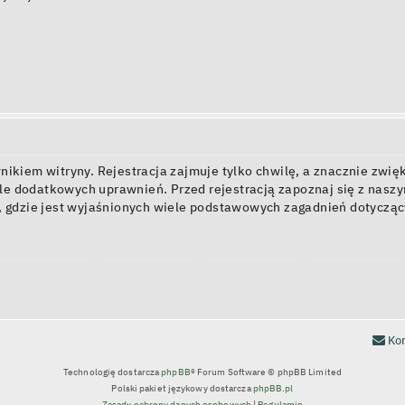
kiem witryny. Rejestracja zajmuje tylko chwilę, a znacznie zwięk
e dodatkowych uprawnień. Przed rejestracją zapoznaj się z nas
, gdzie jest wyjaśnionych wiele podstawowych zagadnień dotycząc
Kon
Technologię dostarcza
phpBB
® Forum Software © phpBB Limited
Polski pakiet językowy dostarcza
phpBB.pl
Zasady ochrony danych osobowych
|
Regulamin