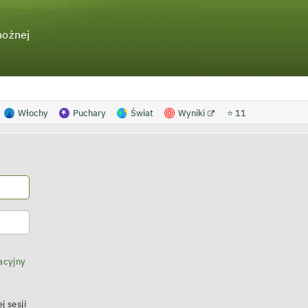
nożnej
Włochy
Puchary
Świat
Wyniki
⭐ 11
acyjny
j sesji