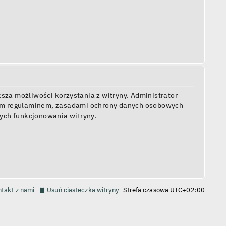
sza możliwości korzystania z witryny. Administrator
zym regulaminem, zasadami ochrony danych osobowych
ych funkcjonowania witryny.
takt z nami
Usuń ciasteczka witryny
Strefa czasowa
UTC+02:00