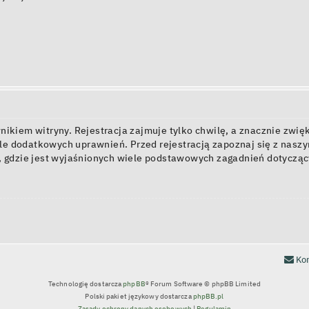
kiem witryny. Rejestracja zajmuje tylko chwilę, a znacznie zwięk
e dodatkowych uprawnień. Przed rejestracją zapoznaj się z nas
, gdzie jest wyjaśnionych wiele podstawowych zagadnień dotycząc
Kon
Technologię dostarcza
phpBB
® Forum Software © phpBB Limited
Polski pakiet językowy dostarcza
phpBB.pl
Zasady ochrony danych osobowych
|
Regulamin