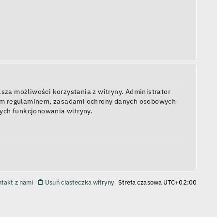
sza możliwości korzystania z witryny. Administrator
zym regulaminem, zasadami ochrony danych osobowych
ych funkcjonowania witryny.
takt z nami
Usuń ciasteczka witryny
Strefa czasowa
UTC+02:00