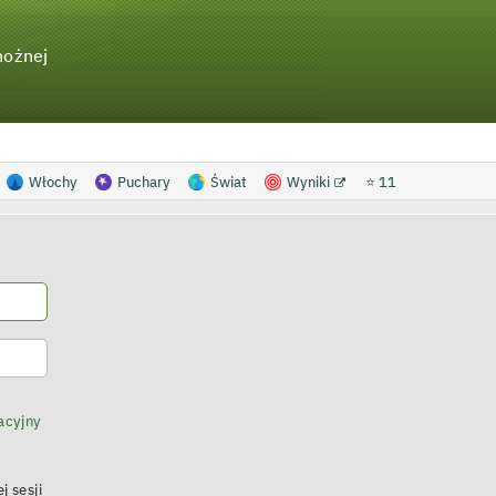
nożnej
Włochy
Puchary
Świat
Wyniki
⭐ 11
acyjny
j sesji