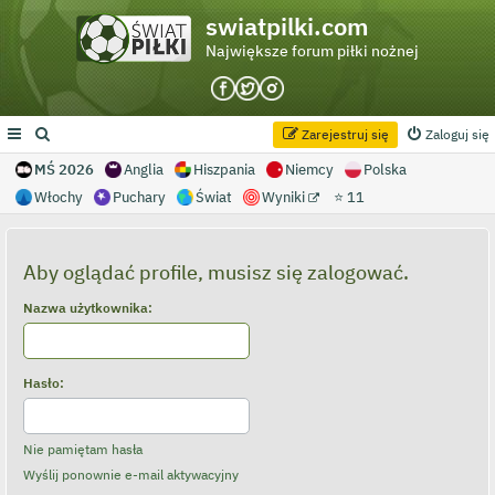
swiatpilki.com
Największe forum piłki nożnej
Zarejestruj się
Zaloguj się
MŚ 2026
Anglia
Hiszpania
Niemcy
Polska
Włochy
Puchary
Świat
Wyniki
⭐ 11
Aby oglądać profile, musisz się zalogować.
Nazwa użytkownika:
Hasło:
Nie pamiętam hasła
Wyślij ponownie e-mail aktywacyjny