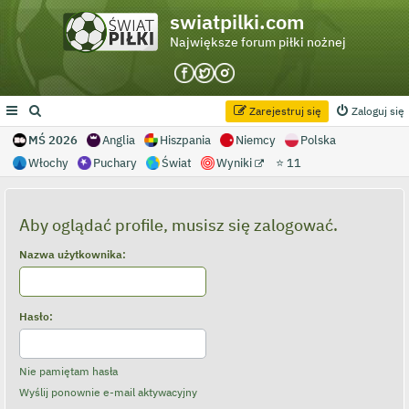
swiatpilki.com
Największe forum piłki nożnej
Zarejestruj się
Zaloguj się
MŚ 2026
Anglia
Hiszpania
Niemcy
Polska
Włochy
Puchary
Świat
Wyniki
⭐ 11
Aby oglądać profile, musisz się zalogować.
Nazwa użytkownika:
Hasło:
Nie pamiętam hasła
Wyślij ponownie e-mail aktywacyjny