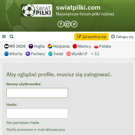
swiatpilki.com
Największe forum piłki nożnej
Zarejestruj się
Zaloguj się
MŚ 2026
Anglia
Hiszpania
Niemcy
Polska
Włochy
Puchary
Świat
Wyniki
⭐ 11
Aby oglądać profile, musisz się zalogować.
Nazwa użytkownika:
Hasło:
Nie pamiętam hasła
Wyślij ponownie e-mail aktywacyjny