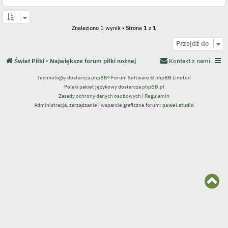
Znaleziono 1 wynik • Strona
1
z
1
Przejdź do
Świat Piłki - Największe forum piłki nożnej
Kontakt z nami
Technologię dostarcza
phpBB
® Forum Software © phpBB Limited
Polski pakiet językowy dostarcza
phpBB.pl
Zasady ochrony danych osobowych
|
Regulamin
Administracja, zarządzanie i wsparcie graficzne forum:
pawel.studio
N
a
g
ó
r
ę