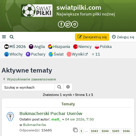
swiatpilki.com
Największe forum piłki nożnej
Zarejestruj się
Zaloguj się
MŚ 2026
Anglia
Hiszpania
Niemcy
Polska
Włochy
Puchary
Świat
Wyniki
⭐ 11
Aktywne tematy
Wyszukiwanie zaawansowane
Szukaj
Wyszukiwanie zaawansowane
Znaleziono 1 wynik • Strona
1
z
1
Tematy
Bukmacherski Puchar Userów
Ostatni post autor:
matt_
«
04 sie 2026, 7:50
w
Bukmacherka
Odpowiedzi:
15685
…
1
1043
1044
1045
1046