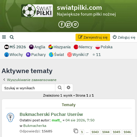
swiatpilki.com
Największe forum piłki nożnej
Zarejestruj się
Zaloguj się
MŚ 2026
Anglia
Hiszpania
Niemcy
Polska
Włochy
Puchary
Świat
Wyniki
⭐ 11
Aktywne tematy
Wyszukiwanie zaawansowane
Szukaj
Wyszukiwanie zaawansowane
Znaleziono 1 wynik • Strona
1
z
1
Tematy
Bukmacherski Puchar Userów
Ostatni post autor:
matt_
«
04 sie 2026, 7:50
w
Bukmacherka
Odpowiedzi:
15685
…
1
1043
1044
1045
1046