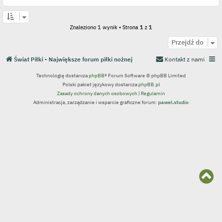
Znaleziono 1 wynik • Strona
1
z
1
Przejdź do
Świat Piłki - Największe forum piłki nożnej
Kontakt z nami
Technologię dostarcza
phpBB
® Forum Software © phpBB Limited
Polski pakiet językowy dostarcza
phpBB.pl
Zasady ochrony danych osobowych
|
Regulamin
Administracja, zarządzanie i wsparcie graficzne forum:
pawel.studio
N
a
g
ó
r
ę