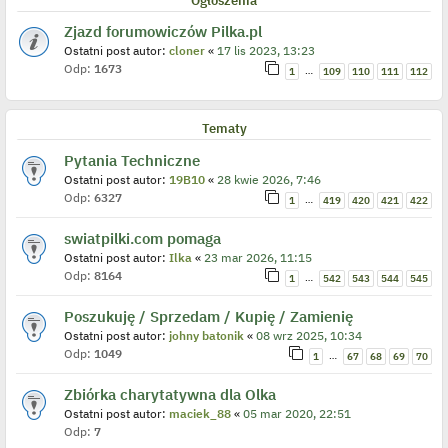
Ogłoszenia
Zjazd forumowiczów Pilka.pl
Ostatni post autor:
cloner
«
17 lis 2023, 13:23
Odp:
1673
…
1
109
110
111
112
Tematy
Pytania Techniczne
Ostatni post autor:
19B10
«
28 kwie 2026, 7:46
Odp:
6327
…
1
419
420
421
422
swiatpilki.com pomaga
Ostatni post autor:
Ilka
«
23 mar 2026, 11:15
Odp:
8164
…
1
542
543
544
545
Poszukuję / Sprzedam / Kupię / Zamienię
Ostatni post autor:
johny batonik
«
08 wrz 2025, 10:34
Odp:
1049
…
1
67
68
69
70
Zbiórka charytatywna dla Olka
Ostatni post autor:
maciek_88
«
05 mar 2020, 22:51
Odp:
7