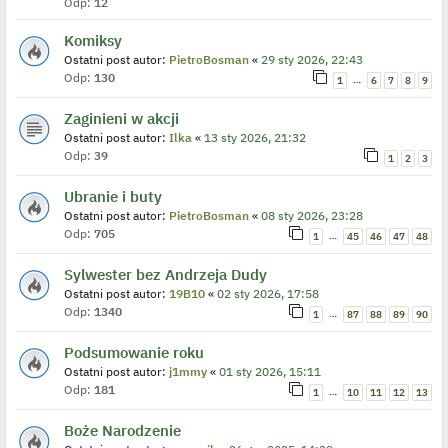
Odp:
12
Komiksy
Ostatni post autor:
PietroBosman
«
29 sty 2026, 22:43
Odp:
130
…
1
6
7
8
9
Zaginieni w akcji
Ostatni post autor:
Ilka
«
13 sty 2026, 21:32
Odp:
39
1
2
3
Ubranie i buty
Ostatni post autor:
PietroBosman
«
08 sty 2026, 23:28
Odp:
705
…
1
45
46
47
48
Sylwester bez Andrzeja Dudy
Ostatni post autor:
19B10
«
02 sty 2026, 17:58
Odp:
1340
…
1
87
88
89
90
Podsumowanie roku
Ostatni post autor:
j1mmy
«
01 sty 2026, 15:11
Odp:
181
…
1
10
11
12
13
Boże Narodzenie