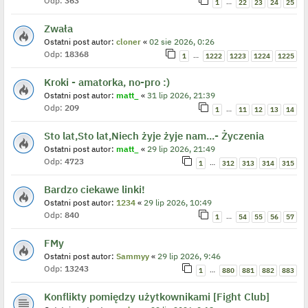
Odp:
363
…
1
22
23
24
25
Zwała
Ostatni post autor:
cloner
«
02 sie 2026, 0:26
Odp:
18368
…
1
1222
1223
1224
1225
Kroki - amatorka, no-pro :)
Ostatni post autor:
matt_
«
31 lip 2026, 21:39
Odp:
209
…
1
11
12
13
14
Sto lat,Sto lat,Niech żyje żyje nam...- Życzenia
Ostatni post autor:
matt_
«
29 lip 2026, 21:49
Odp:
4723
…
1
312
313
314
315
Bardzo ciekawe linki!
Ostatni post autor:
1234
«
29 lip 2026, 10:49
Odp:
840
…
1
54
55
56
57
FMy
Ostatni post autor:
Sammyy
«
29 lip 2026, 9:46
Odp:
13243
…
1
880
881
882
883
Konflikty pomiędzy użytkownikami [Fight Club]