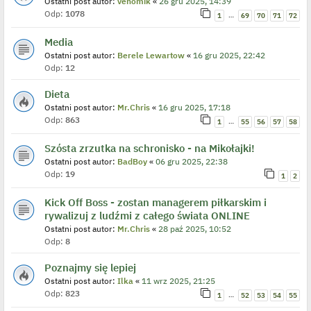
Ostatni post autor:
venomik
«
26 gru 2025, 14:39
Odp:
1078
…
1
69
70
71
72
Media
Ostatni post autor:
Berele Lewartow
«
16 gru 2025, 22:42
Odp:
12
Dieta
Ostatni post autor:
Mr.Chris
«
16 gru 2025, 17:18
Odp:
863
…
1
55
56
57
58
Szósta zrzutka na schronisko - na Mikołajki!
Ostatni post autor:
BadBoy
«
06 gru 2025, 22:38
Odp:
19
1
2
Kick Off Boss - zostan managerem piłkarskim i
rywalizuj z ludźmi z całego świata ONLINE
Ostatni post autor:
Mr.Chris
«
28 paź 2025, 10:52
Odp:
8
Poznajmy się lepiej
Ostatni post autor:
Ilka
«
11 wrz 2025, 21:25
Odp:
823
…
1
52
53
54
55