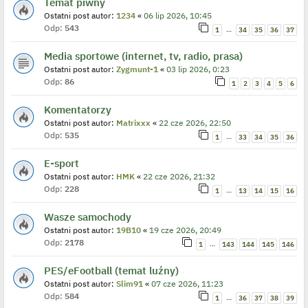
Temat piwny
Ostatni post autor:
1234
«
06 lip 2026, 10:45
Odp:
543
…
1
34
35
36
37
Media sportowe (internet, tv, radio, prasa)
Ostatni post autor:
Zygmunt-1
«
03 lip 2026, 0:23
Odp:
86
1
2
3
4
5
6
Komentatorzy
Ostatni post autor:
Matrixxx
«
22 cze 2026, 22:50
Odp:
535
…
1
33
34
35
36
E-sport
Ostatni post autor:
HMK
«
22 cze 2026, 21:32
Odp:
228
…
1
13
14
15
16
Wasze samochody
Ostatni post autor:
19B10
«
19 cze 2026, 20:49
Odp:
2178
…
1
143
144
145
146
PES/eFootball (temat luźny)
Ostatni post autor:
Slim91
«
07 cze 2026, 11:23
Odp:
584
…
1
36
37
38
39