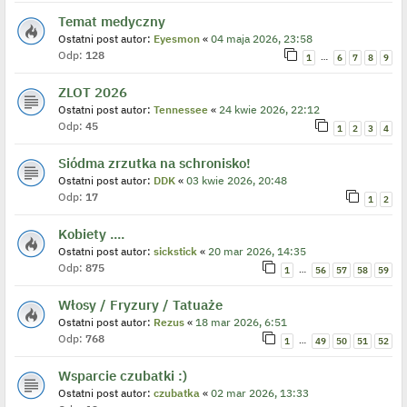
Temat medyczny
Ostatni post autor:
Eyesmon
«
04 maja 2026, 23:58
Odp:
128
…
1
6
7
8
9
ZLOT 2026
Ostatni post autor:
Tennessee
«
24 kwie 2026, 22:12
Odp:
45
1
2
3
4
Siódma zrzutka na schronisko!
Ostatni post autor:
DDK
«
03 kwie 2026, 20:48
Odp:
17
1
2
Kobiety ....
Ostatni post autor:
sickstick
«
20 mar 2026, 14:35
Odp:
875
…
1
56
57
58
59
Włosy / Fryzury / Tatuaże
Ostatni post autor:
Rezus
«
18 mar 2026, 6:51
Odp:
768
…
1
49
50
51
52
Wsparcie czubatki :)
Ostatni post autor:
czubatka
«
02 mar 2026, 13:33