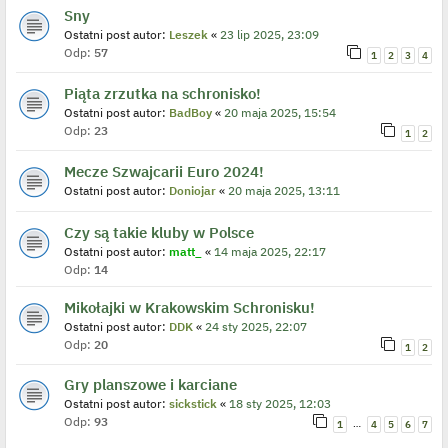
Sny
Ostatni post autor:
Leszek
«
23 lip 2025, 23:09
Odp:
57
1
2
3
4
Piąta zrzutka na schronisko!
Ostatni post autor:
BadBoy
«
20 maja 2025, 15:54
Odp:
23
1
2
Mecze Szwajcarii Euro 2024!
Ostatni post autor:
Doniojar
«
20 maja 2025, 13:11
Czy są takie kluby w Polsce
Ostatni post autor:
matt_
«
14 maja 2025, 22:17
Odp:
14
Mikołajki w Krakowskim Schronisku!
Ostatni post autor:
DDK
«
24 sty 2025, 22:07
Odp:
20
1
2
Gry planszowe i karciane
Ostatni post autor:
sickstick
«
18 sty 2025, 12:03
Odp:
93
…
1
4
5
6
7