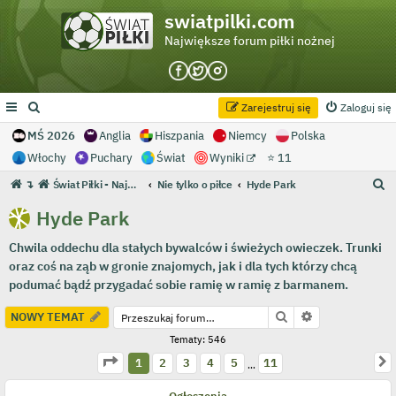
swiatpilki.com
Największe forum piłki nożnej
Zarejestruj się
Zaloguj się
MŚ 2026
Anglia
Hiszpania
Niemcy
Polska
Włochy
Puchary
Świat
Wyniki
⭐ 11
S
↴
Świat Piłki - Największe forum piłki nożnej
Nie tylko o piłce
Hyde Park
z
Hyde Park
u
Chwila oddechu dla stałych bywalców i świeżych owieczek. Trunki
k
oraz coś na ząb w gronie znajomych, jak i dla tych którzy chcą
a
podumać bądź przygadać sobie ramię w ramię z barmanem.
j
Szukaj
Wyszukiwanie
NOWY TEMAT
Tematy: 546
Strona
1
z
11
N
1
2
3
4
5
11
…