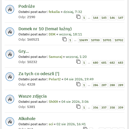
Podróże
Ostatni post autor:
fekalia
«
dzisiaj, 7:32
Odp:
2190
…
1
144
145
146
147
Domek nr 10 (temat luźny)
Ostatni post autor:
DDK
«
wczoraj, 18:11
Odp:
160521
…
1
10699
10700
10701
10702
Gry...
Ostatni post autor:
Samuraj
«
wczoraj, 1:20
Odp:
10232
…
1
680
681
682
683
Za tych co odeszli [']
Ostatni post autor:
Pelart2
«
04 sie 2026, 19:49
Odp:
4328
…
1
286
287
288
289
Wasze zdjęcia
Ostatni post autor:
Sh00t
«
04 sie 2026, 3:06
Odp:
5381
…
1
356
357
358
359
Alkohole
Ostatni post autor:
sci
«
02 sie 2026, 16:41