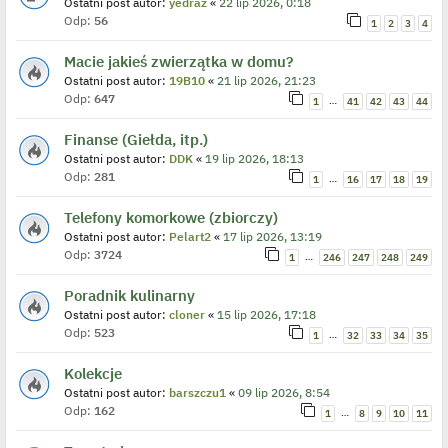
Ostatni post autor:
yedraz
«
22 lip 2026, 0:18
Odp:
56
1
2
3
4
Macie jakieś zwierzątka w domu?
Ostatni post autor:
19B10
«
21 lip 2026, 21:23
Odp:
647
…
1
41
42
43
44
Finanse (Giełda, itp.)
Ostatni post autor:
DDK
«
19 lip 2026, 18:13
Odp:
281
…
1
16
17
18
19
Telefony komorkowe (zbiorczy)
Ostatni post autor:
Pelart2
«
17 lip 2026, 13:19
Odp:
3724
…
1
246
247
248
249
Poradnik kulinarny
Ostatni post autor:
cloner
«
15 lip 2026, 17:18
Odp:
523
…
1
32
33
34
35
Kolekcje
Ostatni post autor:
barszczu1
«
09 lip 2026, 8:54
Odp:
162
…
1
8
9
10
11