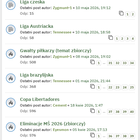
Liga czeska
Ostatni post autor:
Zygmunt-1
«
10 maja 2026, 19:12
Odp:
15
1
2
Liga Austriacka
Ostatni post autor:
Tennessee
«
10 maja 2026, 18:58
Odp:
58
1
2
3
4
Gwałty piłkarzy (temat zbiorczy)
Ostatni post autor:
Zygmunt-1
«
08 maja 2026, 19:02
Odp:
508
…
1
31
32
33
34
Liga brazylijska
Ostatni post autor:
Tennessee
«
01 maja 2026, 21:44
Odp:
368
…
1
22
23
24
25
Copa Libertadores
Ostatni post autor:
Cement
«
18 kwie 2026, 1:47
Odp:
596
…
1
37
38
39
40
Eliminacje MŚ 2026 (zbiorczy)
Ostatni post autor:
Eyesmon
«
05 kwie 2026, 17:13
Odp:
576
…
1
36
37
38
39