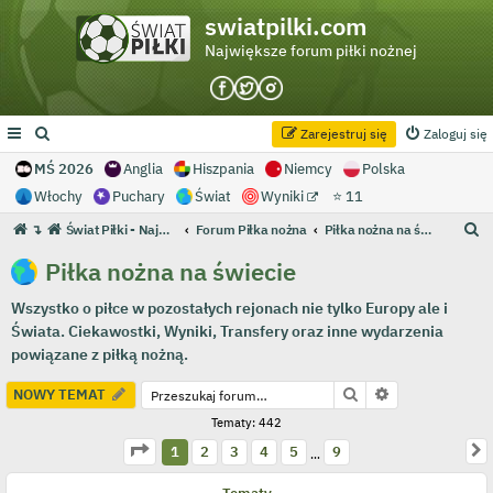
swiatpilki.com
Największe forum piłki nożnej
Zarejestruj się
Zaloguj się
MŚ 2026
Anglia
Hiszpania
Niemcy
Polska
Włochy
Puchary
Świat
Wyniki
⭐ 11
S
↴
Świat Piłki - Największe forum piłki nożnej
Forum Piłka nożna
Piłka nożna na świecie
z
Piłka nożna na świecie
u
Wszystko o piłce w pozostałych rejonach nie tylko Europy ale i
k
Świata. Ciekawostki, Wyniki, Transfery oraz inne wydarzenia
a
powiązane z piłką nożną.
j
Szukaj
Wyszukiwanie
NOWY TEMAT
Tematy: 442
Strona
1
z
9
N
1
2
3
4
5
9
…