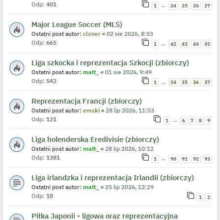
Odp:
401
…
1
24
25
26
27
Major League Soccer (MLS)
Ostatni post autor:
cloner
«
02 sie 2026, 8:53
Odp:
665
…
1
42
43
44
45
Liga szkocka i reprezentacja Szkocji (zbiorczy)
Ostatni post autor:
matt_
«
01 sie 2026, 9:49
Odp:
542
…
1
34
35
36
37
Reprezentacja Francji (zbiorczy)
Ostatni post autor:
emski
«
28 lip 2026, 11:53
Odp:
121
…
1
6
7
8
9
Liga holenderska Eredivisie (zbiorczy)
Ostatni post autor:
matt_
«
28 lip 2026, 10:12
Odp:
1381
…
1
90
91
92
93
Liga irlandzka i reprezentacja Irlandii (zbiorczy)
Ostatni post autor:
matt_
«
25 lip 2026, 12:29
Odp:
18
1
2
Piłka Japonii - ligowa oraz reprezentacyjna