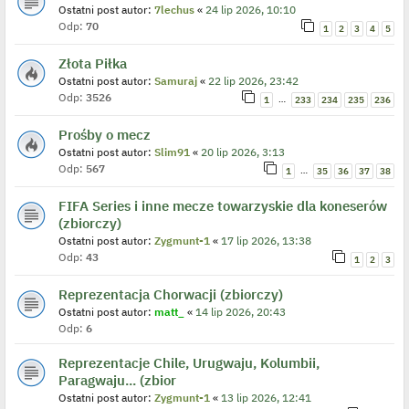
Ostatni post autor:
7lechus
«
24 lip 2026, 10:10
Odp:
70
1
2
3
4
5
Złota Piłka
Ostatni post autor:
Samuraj
«
22 lip 2026, 23:42
Odp:
3526
…
1
233
234
235
236
Prośby o mecz
Ostatni post autor:
Slim91
«
20 lip 2026, 3:13
Odp:
567
…
1
35
36
37
38
FIFA Series i inne mecze towarzyskie dla koneserów
(zbiorczy)
Ostatni post autor:
Zygmunt-1
«
17 lip 2026, 13:38
Odp:
43
1
2
3
Reprezentacja Chorwacji (zbiorczy)
Ostatni post autor:
matt_
«
14 lip 2026, 20:43
Odp:
6
Reprezentacje Chile, Urugwaju, Kolumbii,
Paragwaju... (zbior
Ostatni post autor:
Zygmunt-1
«
13 lip 2026, 12:41