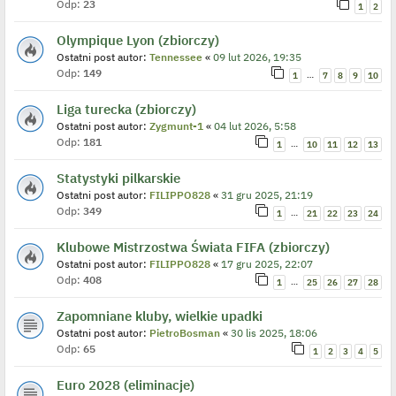
Odp:
23
1
2
Olympique Lyon (zbiorczy)
Ostatni post autor:
Tennessee
«
09 lut 2026, 19:35
Odp:
149
…
1
7
8
9
10
Liga turecka (zbiorczy)
Ostatni post autor:
Zygmunt-1
«
04 lut 2026, 5:58
Odp:
181
…
1
10
11
12
13
Statystyki pilkarskie
Ostatni post autor:
FILIPPO828
«
31 gru 2025, 21:19
Odp:
349
…
1
21
22
23
24
Klubowe Mistrzostwa Świata FIFA (zbiorczy)
Ostatni post autor:
FILIPPO828
«
17 gru 2025, 22:07
Odp:
408
…
1
25
26
27
28
Zapomniane kluby, wielkie upadki
Ostatni post autor:
PietroBosman
«
30 lis 2025, 18:06
Odp:
65
1
2
3
4
5
Euro 2028 (eliminacje)