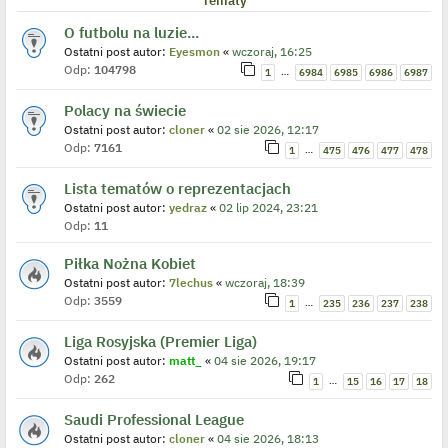
Tematy
O futbolu na luzie...
Ostatni post autor:
Eyesmon
«
wczoraj, 16:25
Odp:
104798
…
1
6984
6985
6986
6987
Polacy na świecie
Ostatni post autor:
cloner
«
02 sie 2026, 12:17
Odp:
7161
…
1
475
476
477
478
Lista tematów o reprezentacjach
Ostatni post autor:
yedraz
«
02 lip 2024, 23:21
Odp:
11
Piłka Nożna Kobiet
Ostatni post autor:
7lechus
«
wczoraj, 18:39
Odp:
3559
…
1
235
236
237
238
Liga Rosyjska (Premier Liga)
Ostatni post autor:
matt_
«
04 sie 2026, 19:17
Odp:
262
…
1
15
16
17
18
Saudi Professional League
Ostatni post autor:
cloner
«
04 sie 2026, 18:13