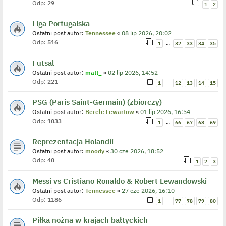
Odp:
29
1
2
Liga Portugalska
Ostatni post autor:
Tennessee
«
08 lip 2026, 20:02
Odp:
516
…
1
32
33
34
35
Futsal
Ostatni post autor:
matt_
«
02 lip 2026, 14:52
Odp:
221
…
1
12
13
14
15
PSG (Paris Saint-Germain) (zbiorczy)
Ostatni post autor:
Berele Lewartow
«
01 lip 2026, 16:54
Odp:
1033
…
1
66
67
68
69
Reprezentacja Holandii
Ostatni post autor:
moody
«
30 cze 2026, 18:52
Odp:
40
1
2
3
Messi vs Cristiano Ronaldo & Robert Lewandowski
Ostatni post autor:
Tennessee
«
27 cze 2026, 16:10
Odp:
1186
…
1
77
78
79
80
Piłka nożna w krajach bałtyckich