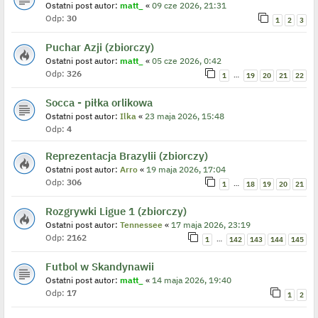
Ostatni post autor:
matt_
«
09 cze 2026, 21:31
Odp:
30
1
2
3
Puchar Azji (zbiorczy)
Ostatni post autor:
matt_
«
05 cze 2026, 0:42
Odp:
326
…
1
19
20
21
22
Socca - piłka orlikowa
Ostatni post autor:
Ilka
«
23 maja 2026, 15:48
Odp:
4
Reprezentacja Brazylii (zbiorczy)
Ostatni post autor:
Arro
«
19 maja 2026, 17:04
Odp:
306
…
1
18
19
20
21
Rozgrywki Ligue 1 (zbiorczy)
Ostatni post autor:
Tennessee
«
17 maja 2026, 23:19
Odp:
2162
…
1
142
143
144
145
Futbol w Skandynawii
Ostatni post autor:
matt_
«
14 maja 2026, 19:40
Odp:
17
1
2