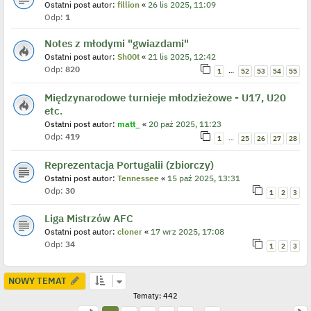
Ostatni post autor:
fillion
«
26 lis 2025, 11:09
Odp:
1
Notes z młodymi "gwiazdami"
Ostatni post autor:
Sh00t
«
21 lis 2025, 12:42
Odp:
820
…
1
52
53
54
55
Międzynarodowe turnieje młodzieżowe - U17, U20
etc.
Ostatni post autor:
matt_
«
20 paź 2025, 11:23
Odp:
419
…
1
25
26
27
28
Reprezentacja Portugalii (zbiorczy)
Ostatni post autor:
Tennessee
«
15 paź 2025, 13:31
Odp:
30
1
2
3
Liga Mistrzów AFC
Ostatni post autor:
cloner
«
17 wrz 2025, 17:08
Odp:
34
1
2
3
NOWY TEMAT
Tematy: 442