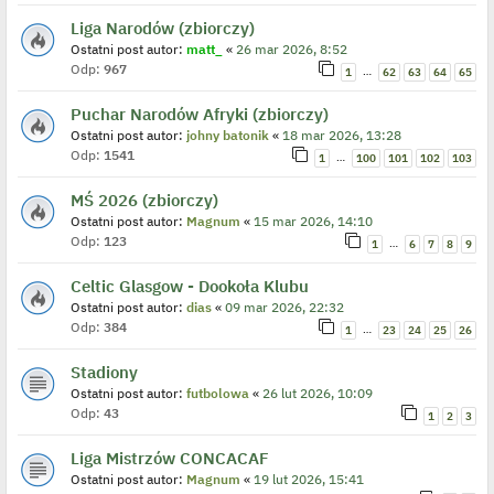
Liga Narodów (zbiorczy)
Ostatni post autor:
matt_
«
26 mar 2026, 8:52
Odp:
967
…
1
62
63
64
65
Puchar Narodów Afryki (zbiorczy)
Ostatni post autor:
johny batonik
«
18 mar 2026, 13:28
Odp:
1541
…
1
100
101
102
103
MŚ 2026 (zbiorczy)
Ostatni post autor:
Magnum
«
15 mar 2026, 14:10
Odp:
123
…
1
6
7
8
9
Celtic Glasgow - Dookoła Klubu
Ostatni post autor:
dias
«
09 mar 2026, 22:32
Odp:
384
…
1
23
24
25
26
Stadiony
Ostatni post autor:
futbolowa
«
26 lut 2026, 10:09
Odp:
43
1
2
3
Liga Mistrzów CONCACAF
Ostatni post autor:
Magnum
«
19 lut 2026, 15:41