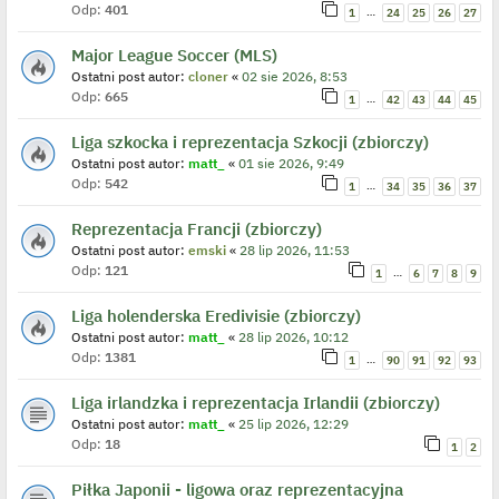
Odp:
401
…
1
24
25
26
27
Major League Soccer (MLS)
Ostatni post autor:
cloner
«
02 sie 2026, 8:53
Odp:
665
…
1
42
43
44
45
Liga szkocka i reprezentacja Szkocji (zbiorczy)
Ostatni post autor:
matt_
«
01 sie 2026, 9:49
Odp:
542
…
1
34
35
36
37
Reprezentacja Francji (zbiorczy)
Ostatni post autor:
emski
«
28 lip 2026, 11:53
Odp:
121
…
1
6
7
8
9
Liga holenderska Eredivisie (zbiorczy)
Ostatni post autor:
matt_
«
28 lip 2026, 10:12
Odp:
1381
…
1
90
91
92
93
Liga irlandzka i reprezentacja Irlandii (zbiorczy)
Ostatni post autor:
matt_
«
25 lip 2026, 12:29
Odp:
18
1
2
Piłka Japonii - ligowa oraz reprezentacyjna