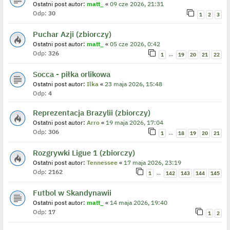
Ostatni post autor:
matt_
«
09 cze 2026, 21:31
Odp:
30
1
2
3
Puchar Azji (zbiorczy)
Ostatni post autor:
matt_
«
05 cze 2026, 0:42
Odp:
326
…
1
19
20
21
22
Socca - piłka orlikowa
Ostatni post autor:
Ilka
«
23 maja 2026, 15:48
Odp:
4
Reprezentacja Brazylii (zbiorczy)
Ostatni post autor:
Arro
«
19 maja 2026, 17:04
Odp:
306
…
1
18
19
20
21
Rozgrywki Ligue 1 (zbiorczy)
Ostatni post autor:
Tennessee
«
17 maja 2026, 23:19
Odp:
2162
…
1
142
143
144
145
Futbol w Skandynawii
Ostatni post autor:
matt_
«
14 maja 2026, 19:40
Odp:
17
1
2