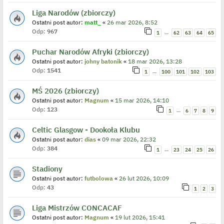
Liga Narodów (zbiorczy)
Ostatni post autor:
matt_
«
26 mar 2026, 8:52
Odp:
967
…
1
62
63
64
65
Puchar Narodów Afryki (zbiorczy)
Ostatni post autor:
johny batonik
«
18 mar 2026, 13:28
Odp:
1541
…
1
100
101
102
103
MŚ 2026 (zbiorczy)
Ostatni post autor:
Magnum
«
15 mar 2026, 14:10
Odp:
123
…
1
6
7
8
9
Celtic Glasgow - Dookoła Klubu
Ostatni post autor:
dias
«
09 mar 2026, 22:32
Odp:
384
…
1
23
24
25
26
Stadiony
Ostatni post autor:
futbolowa
«
26 lut 2026, 10:09
Odp:
43
1
2
3
Liga Mistrzów CONCACAF
Ostatni post autor:
Magnum
«
19 lut 2026, 15:41