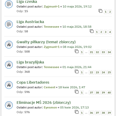
Liga czeska
Ostatni post autor:
Zygmunt-1
«
10 maja 2026, 19:12
Odp:
15
1
2
Liga Austriacka
Ostatni post autor:
Tennessee
«
10 maja 2026, 18:58
Odp:
58
1
2
3
4
Gwałty piłkarzy (temat zbiorczy)
Ostatni post autor:
Zygmunt-1
«
08 maja 2026, 19:02
Odp:
508
…
1
31
32
33
34
Liga brazylijska
Ostatni post autor:
Tennessee
«
01 maja 2026, 21:44
Odp:
368
…
1
22
23
24
25
Copa Libertadores
Ostatni post autor:
Cement
«
18 kwie 2026, 1:47
Odp:
596
…
1
37
38
39
40
Eliminacje MŚ 2026 (zbiorczy)
Ostatni post autor:
Eyesmon
«
05 kwie 2026, 17:13
Odp:
576
…
1
36
37
38
39