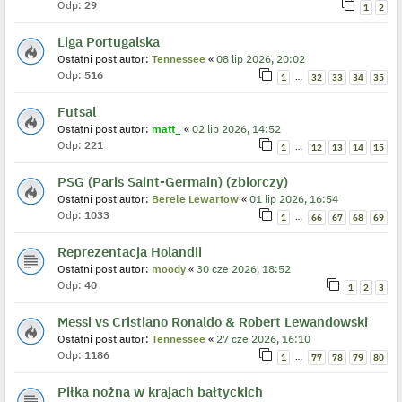
Odp:
29
1
2
Liga Portugalska
Ostatni post autor:
Tennessee
«
08 lip 2026, 20:02
Odp:
516
…
1
32
33
34
35
Futsal
Ostatni post autor:
matt_
«
02 lip 2026, 14:52
Odp:
221
…
1
12
13
14
15
PSG (Paris Saint-Germain) (zbiorczy)
Ostatni post autor:
Berele Lewartow
«
01 lip 2026, 16:54
Odp:
1033
…
1
66
67
68
69
Reprezentacja Holandii
Ostatni post autor:
moody
«
30 cze 2026, 18:52
Odp:
40
1
2
3
Messi vs Cristiano Ronaldo & Robert Lewandowski
Ostatni post autor:
Tennessee
«
27 cze 2026, 16:10
Odp:
1186
…
1
77
78
79
80
Piłka nożna w krajach bałtyckich