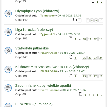
Odp:
23
1
2
Olympique Lyon (zbiorczy)
Ostatni post autor:
Tennessee
«
09 lut 2026, 19:35
Odp:
149
…
1
7
8
9
10
Liga turecka (zbiorczy)
Ostatni post autor:
Zygmunt-1
«
04 lut 2026, 5:58
Odp:
181
…
1
10
11
12
13
Statystyki pilkarskie
Ostatni post autor:
FILIPPO828
«
31 gru 2025, 21:19
Odp:
349
…
1
21
22
23
24
Klubowe Mistrzostwa Świata FIFA (zbiorczy)
Ostatni post autor:
FILIPPO828
«
17 gru 2025, 22:07
Odp:
408
…
1
25
26
27
28
Zapomniane kluby, wielkie upadki
Ostatni post autor:
PietroBosman
«
30 lis 2025, 18:06
Odp:
65
1
2
3
4
5
Euro 2028 (eliminacje)