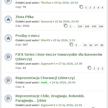
Ostatni post autor:
7lechus
«
24 lip 2026, 10:10
Odp:
70
1
2
3
4
5
Złota Piłka
Ostatni post autor:
Samuraj
«
22 lip 2026, 23:42
Odp:
3526
…
1
233
234
235
236
Prośby o mecz
Ostatni post autor:
Slim91
«
20 lip 2026, 3:13
Odp:
567
…
1
35
36
37
38
FIFA Series i inne mecze towarzyskie dla koneserów
(zbiorczy)
Ostatni post autor:
Zygmunt-1
«
17 lip 2026, 13:38
Odp:
43
1
2
3
Reprezentacja Chorwacji (zbiorczy)
Ostatni post autor:
matt_
«
14 lip 2026, 20:43
Odp:
6
Reprezentacje Chile, Urugwaju, Kolumbii,
Paragwaju... (zbior
Ostatni post autor:
Zygmunt-1
«
13 lip 2026, 12:41