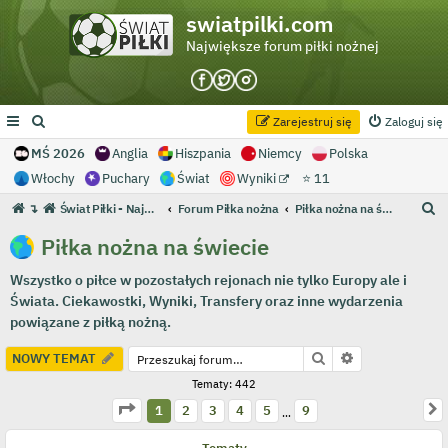
swiatpilki.com
Największe forum piłki nożnej
Zarejestruj się
Zaloguj się
MŚ 2026
Anglia
Hiszpania
Niemcy
Polska
Włochy
Puchary
Świat
Wyniki
⭐ 11
S
↴
Świat Piłki - Największe forum piłki nożnej
Forum Piłka nożna
Piłka nożna na świecie
z
Piłka nożna na świecie
u
Wszystko o piłce w pozostałych rejonach nie tylko Europy ale i
k
Świata. Ciekawostki, Wyniki, Transfery oraz inne wydarzenia
a
powiązane z piłką nożną.
j
Szukaj
Wyszukiwanie
NOWY TEMAT
Tematy: 442
Strona
1
z
9
N
1
2
3
4
5
9
…