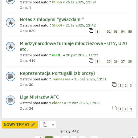
Ostatni post autor:
fillion
«
26 lis 2025, 11:09
Odp:
1
Notes z młodymi "gwiazdami"
Ostatni post autor:
Sh00t
«
21 lis 2025, 12:42
Odp:
820
…
1
52
53
54
55
Międzynarodowe turnieje młodzieżowe - U17, U20
etc.
Ostatni post autor:
matt_
«
20 paź 2025, 11:23
Odp:
419
…
1
25
26
27
28
Reprezentacja Portugalii (zbiorczy)
Ostatni post autor:
Tennessee
«
15 paź 2025, 13:31
Odp:
30
1
2
3
Liga Mistrzów AFC
Ostatni post autor:
cloner
«
17 wrz 2025, 17:08
Odp:
34
1
2
3
NOWY TEMAT
Tematy: 442