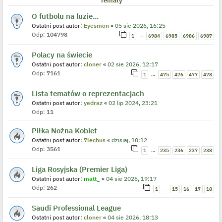
Tematy
O futbolu na luzie...
Ostatni post autor:
Eyesmon
«
05 sie 2026, 16:25
Odp:
104798
…
1
6984
6985
6986
6987
Polacy na świecie
Ostatni post autor:
cloner
«
02 sie 2026, 12:17
Odp:
7161
…
1
475
476
477
478
Lista tematów o reprezentacjach
Ostatni post autor:
yedraz
«
02 lip 2024, 23:21
Odp:
11
Piłka Nożna Kobiet
Ostatni post autor:
7lechus
«
dzisiaj, 10:12
Odp:
3561
…
1
235
236
237
238
Liga Rosyjska (Premier Liga)
Ostatni post autor:
matt_
«
04 sie 2026, 19:17
Odp:
262
…
1
15
16
17
18
Saudi Professional League
Ostatni post autor:
cloner
«
04 sie 2026, 18:13