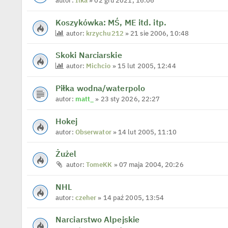
autor:
Ilka
» 02 gru 2021, 16:06
Koszykówka: MŚ, ME itd. itp.
autor:
krzychu212
» 21 sie 2006, 10:48
Skoki Narciarskie
autor:
Michcio
» 15 lut 2005, 12:44
Piłka wodna/waterpolo
autor:
matt_
» 23 sty 2026, 22:27
Hokej
autor:
Obserwator
» 14 lut 2005, 11:10
Żużel
autor:
TomeKK
» 07 maja 2004, 20:26
NHL
autor:
czeher
» 14 paź 2005, 13:54
Narciarstwo Alpejskie