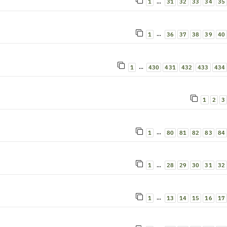
…
1
31
32
33
34
35
…
1
36
37
38
39
40
…
1
430
431
432
433
434
1
2
3
…
1
80
81
82
83
84
…
1
28
29
30
31
32
…
1
13
14
15
16
17