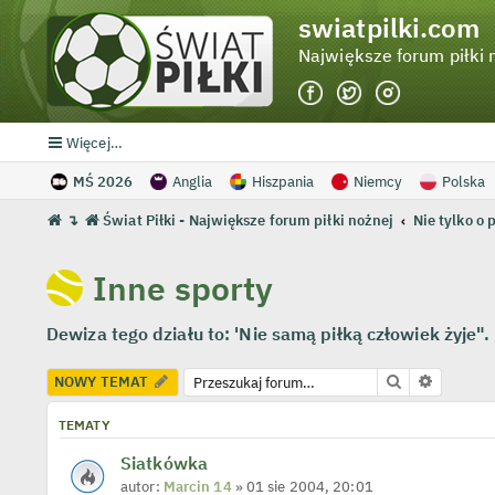
swiatpilki.com
Największe forum piłki 
Więcej…
MŚ 2026
Anglia
Hiszpania
Niemcy
Polska
↴
Świat Piłki - Największe forum piłki nożnej
Nie tylko o 
Inne sporty
Dewiza tego działu to: 'Nie samą piłką człowiek żyje"
Szukaj
Wyszuki
NOWY TEMAT
TEMATY
Siatkówka
autor:
Marcin 14
» 01 sie 2004, 20:01