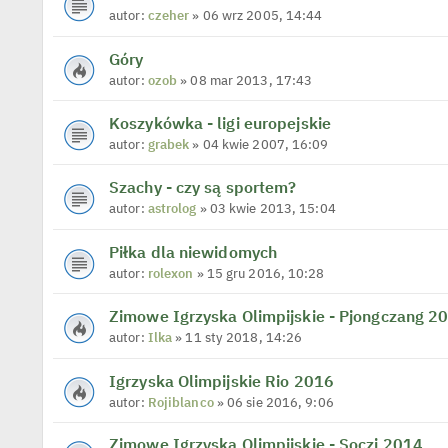
autor:
czeher
» 06 wrz 2005, 14:44
Góry
autor:
ozob
» 08 mar 2013, 17:43
Koszykówka - ligi europejskie
autor:
grabek
» 04 kwie 2007, 16:09
Szachy - czy są sportem?
autor:
astrolog
» 03 kwie 2013, 15:04
Piłka dla niewidomych
autor:
rolexon
» 15 gru 2016, 10:28
Zimowe Igrzyska Olimpijskie - Pjongczang 2
autor:
Ilka
» 11 sty 2018, 14:26
Igrzyska Olimpijskie Rio 2016
autor:
Rojiblanco
» 06 sie 2016, 9:06
Zimowe Igrzyska Olimpijskie - Soczi 2014