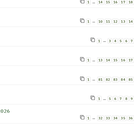
…
1
14
15
16
17
18
…
1
10
11
12
13
14
…
1
3
4
5
6
7
…
1
13
14
15
16
17
…
1
81
82
83
84
85
…
1
5
6
7
8
9
 2026
…
1
32
33
34
35
36