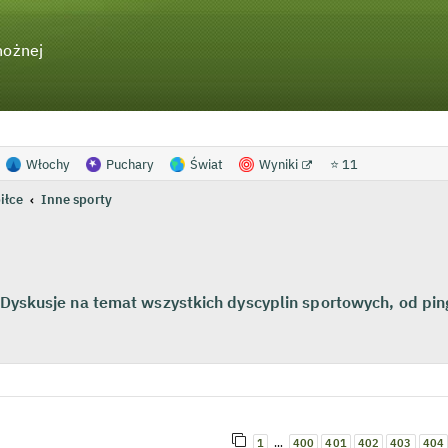
nożnej
Włochy
Puchary
Świat
Wyniki
⭐ 11
piłce
Inne sporty
. Dyskusje na temat wszystkich dyscyplin sportowych, od pi
wanie zaawansowane
…
1
400
401
402
403
404