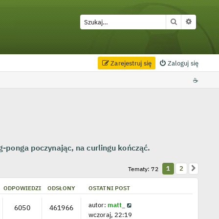
Szukaj
Wyszuki
Zarejestruj się
Zaloguj się
☕
ng-ponga poczynając, na curlingu kończąć.
Następ
1
2
Tematy: 72
ODPOWIEDZI
ODSŁONY
OSTATNI POST
autor:
matt_
6050
461966
wczoraj, 22:19