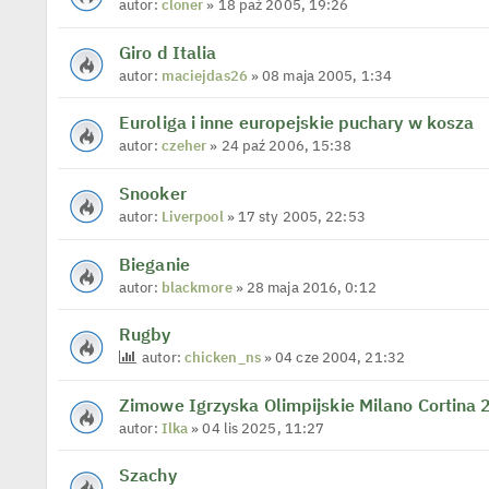
autor:
cloner
» 18 paź 2005, 19:26
Giro d Italia
autor:
maciejdas26
» 08 maja 2005, 1:34
Euroliga i inne europejskie puchary w kosza
autor:
czeher
» 24 paź 2006, 15:38
Snooker
autor:
Liverpool
» 17 sty 2005, 22:53
Bieganie
autor:
blackmore
» 28 maja 2016, 0:12
Rugby
autor:
chicken_ns
» 04 cze 2004, 21:32
Zimowe Igrzyska Olimpijskie Milano Cortina
autor:
Ilka
» 04 lis 2025, 11:27
Szachy