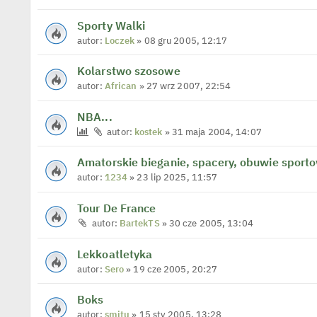
Sporty Walki
autor:
Loczek
» 08 gru 2005, 12:17
Kolarstwo szosowe
autor:
African
» 27 wrz 2007, 22:54
NBA...
autor:
kostek
» 31 maja 2004, 14:07
Amatorskie bieganie, spacery, obuwie sport
autor:
1234
» 23 lip 2025, 11:57
Tour De France
autor:
BartekTS
» 30 cze 2005, 13:04
Lekkoatletyka
autor:
Sero
» 19 cze 2005, 20:27
Boks
autor:
smitu
» 15 sty 2005, 13:28