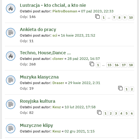
Lustracja - kto chciał, a kto nie
Ostatni post autor:
PietroBosman
«
07 paź 2023, 22:33
Odp:
146
…
1
7
8
9
10
Ankieta do pracy
Ostatni post autor:
sci
«
16 kwie 2023, 21:52
Odp:
11
Techno, House,Dance ...
Ostatni post autor:
cloner
«
28 paź 2022, 16:57
Odp:
268
…
1
15
16
17
18
Muzyka klasyczna
Ostatni post autor:
Draser
«
29 kwie 2022, 2:31
Odp:
19
1
2
Rosyjska kultura
Ostatni post autor:
Kesz
«
10 lut 2022, 17:58
Odp:
82
1
2
3
4
5
6
Muzyczne klipy
Ostatni post autor:
Kesz
«
02 gru 2021, 1:15