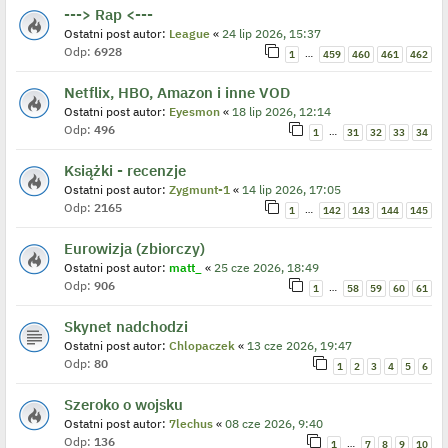
---> Rap <---
Ostatni post autor:
League
«
24 lip 2026, 15:37
Odp:
6928
…
1
459
460
461
462
Netflix, HBO, Amazon i inne VOD
Ostatni post autor:
Eyesmon
«
18 lip 2026, 12:14
Odp:
496
…
1
31
32
33
34
Książki - recenzje
Ostatni post autor:
Zygmunt-1
«
14 lip 2026, 17:05
Odp:
2165
…
1
142
143
144
145
Eurowizja (zbiorczy)
Ostatni post autor:
matt_
«
25 cze 2026, 18:49
Odp:
906
…
1
58
59
60
61
Skynet nadchodzi
Ostatni post autor:
Chlopaczek
«
13 cze 2026, 19:47
Odp:
80
1
2
3
4
5
6
Szeroko o wojsku
Ostatni post autor:
7lechus
«
08 cze 2026, 9:40
Odp:
136
…
1
7
8
9
10