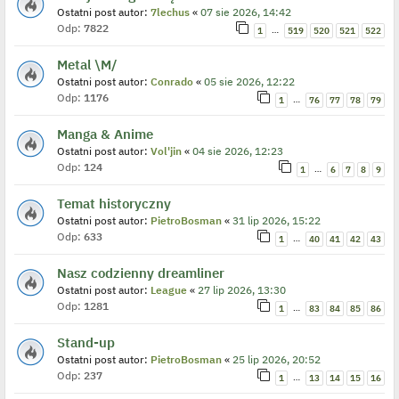
Ostatni post autor:
7lechus
«
07 sie 2026, 14:42
Odp:
7822
…
1
519
520
521
522
Metal \M/
Ostatni post autor:
Conrado
«
05 sie 2026, 12:22
Odp:
1176
…
1
76
77
78
79
Manga & Anime
Ostatni post autor:
Vol'jin
«
04 sie 2026, 12:23
Odp:
124
…
1
6
7
8
9
Temat historyczny
Ostatni post autor:
PietroBosman
«
31 lip 2026, 15:22
Odp:
633
…
1
40
41
42
43
Nasz codzienny dreamliner
Ostatni post autor:
League
«
27 lip 2026, 13:30
Odp:
1281
…
1
83
84
85
86
Stand-up
Ostatni post autor:
PietroBosman
«
25 lip 2026, 20:52
Odp:
237
…
1
13
14
15
16