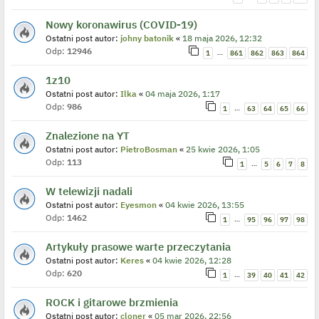
Nowy koronawirus (COVID-19)
Ostatni post autor:
johny batonik
«
18 maja 2026, 12:32
Odp:
12946
…
1
861
862
863
864
1z10
Ostatni post autor:
Ilka
«
04 maja 2026, 1:17
Odp:
986
…
1
63
64
65
66
Znalezione na YT
Ostatni post autor:
PietroBosman
«
25 kwie 2026, 1:05
Odp:
113
…
1
5
6
7
8
W telewizji nadali
Ostatni post autor:
Eyesmon
«
04 kwie 2026, 13:55
Odp:
1462
…
1
95
96
97
98
Artykuły prasowe warte przeczytania
Ostatni post autor:
Keres
«
04 kwie 2026, 12:28
Odp:
620
…
1
39
40
41
42
ROCK i gitarowe brzmienia
Ostatni post autor:
cloner
«
05 mar 2026, 22:56