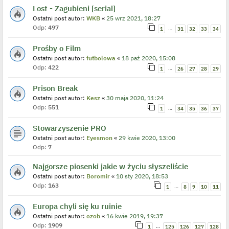
Lost - Zagubieni [serial]
Ostatni post autor:
WKB
«
25 wrz 2021, 18:27
Odp:
497
…
1
31
32
33
34
Prośby o Film
Ostatni post autor:
futbolowa
«
18 paź 2020, 15:08
Odp:
422
…
1
26
27
28
29
Prison Break
Ostatni post autor:
Kesz
«
30 maja 2020, 11:24
Odp:
551
…
1
34
35
36
37
Stowarzyszenie PRO
Ostatni post autor:
Eyesmon
«
29 kwie 2020, 13:00
Odp:
7
Najgorsze piosenki jakie w życiu słyszeliście
Ostatni post autor:
Boromir
«
10 sty 2020, 18:53
Odp:
163
…
1
8
9
10
11
Europa chyli się ku ruinie
Ostatni post autor:
ozob
«
16 kwie 2019, 19:37
Odp:
1909
…
1
125
126
127
128