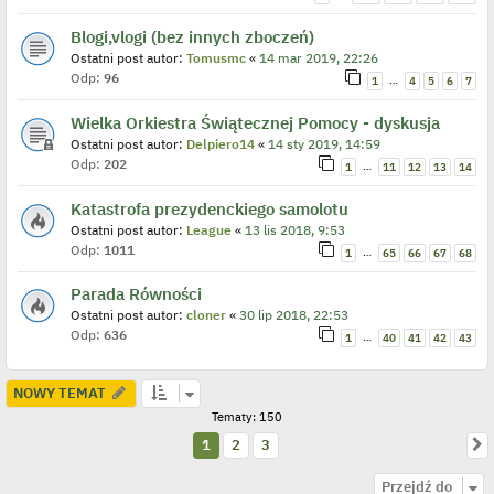
Blogi,vlogi (bez innych zboczeń)
Ostatni post autor:
Tomusmc
«
14 mar 2019, 22:26
Odp:
96
…
1
4
5
6
7
Wielka Orkiestra Świątecznej Pomocy - dyskusja
Ostatni post autor:
Delpiero14
«
14 sty 2019, 14:59
Odp:
202
…
1
11
12
13
14
Katastrofa prezydenckiego samolotu
Ostatni post autor:
League
«
13 lis 2018, 9:53
Odp:
1011
…
1
65
66
67
68
Parada Równości
Ostatni post autor:
cloner
«
30 lip 2018, 22:53
Odp:
636
…
1
40
41
42
43
NOWY TEMAT
Tematy: 150
N
1
2
3
Przejdź do