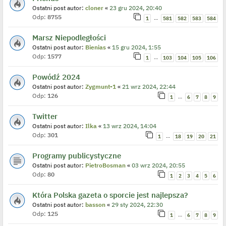
Ostatni post autor:
cloner
«
23 gru 2024, 20:40
Odp:
8755
…
1
581
582
583
584
Marsz Niepodległości
Ostatni post autor:
Bienias
«
15 gru 2024, 1:55
Odp:
1577
…
1
103
104
105
106
Powódź 2024
Ostatni post autor:
Zygmunt-1
«
21 wrz 2024, 22:44
Odp:
126
…
1
6
7
8
9
Twitter
Ostatni post autor:
Ilka
«
13 wrz 2024, 14:04
Odp:
301
…
1
18
19
20
21
Programy publicystyczne
Ostatni post autor:
PietroBosman
«
03 wrz 2024, 20:55
Odp:
80
1
2
3
4
5
6
Która Polska gazeta o sporcie jest najlepsza?
Ostatni post autor:
basson
«
29 sty 2024, 22:30
Odp:
125
…
1
6
7
8
9