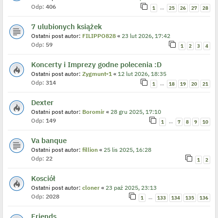
Odp:
406
…
1
25
26
27
28
7 ulubionych książek
Ostatni post autor:
FILIPPO828
«
23 lut 2026, 17:42
Odp:
59
1
2
3
4
Koncerty i Imprezy godne polecenia :D
Ostatni post autor:
Zygmunt-1
«
12 lut 2026, 18:35
Odp:
314
…
1
18
19
20
21
Dexter
Ostatni post autor:
Boromir
«
28 gru 2025, 17:10
Odp:
149
…
1
7
8
9
10
Va banque
Ostatni post autor:
fillion
«
25 lis 2025, 16:28
Odp:
22
1
2
Kosciół
Ostatni post autor:
cloner
«
23 paź 2025, 23:13
Odp:
2028
…
1
133
134
135
136
Friends