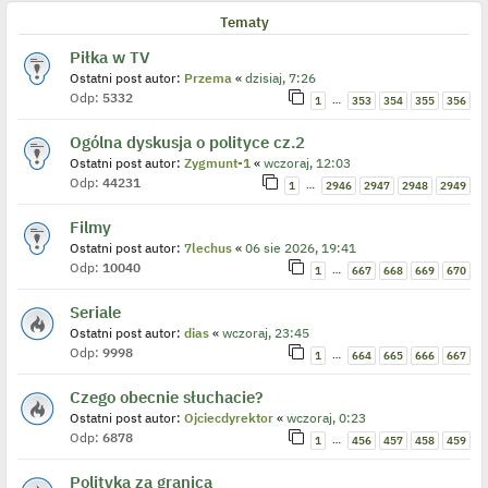
Tematy
Piłka w TV
Ostatni post autor:
Przema
«
dzisiaj, 7:26
Odp:
5332
…
1
353
354
355
356
Ogólna dyskusja o polityce cz.2
Ostatni post autor:
Zygmunt-1
«
wczoraj, 12:03
Odp:
44231
…
1
2946
2947
2948
2949
Filmy
Ostatni post autor:
7lechus
«
06 sie 2026, 19:41
Odp:
10040
…
1
667
668
669
670
Seriale
Ostatni post autor:
dias
«
wczoraj, 23:45
Odp:
9998
…
1
664
665
666
667
Czego obecnie słuchacie?
Ostatni post autor:
Ojciecdyrektor
«
wczoraj, 0:23
Odp:
6878
…
1
456
457
458
459
Polityka za granicą