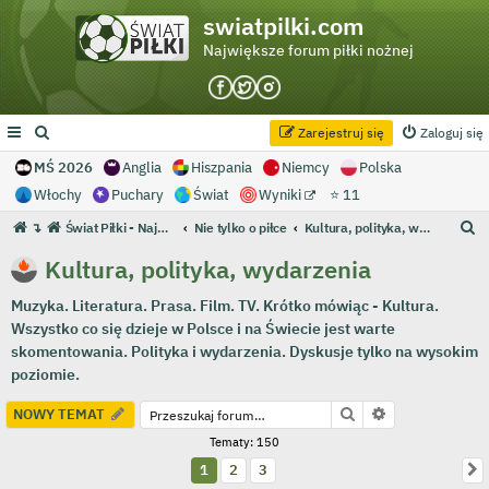
swiatpilki.com
Największe forum piłki nożnej
Zarejestruj się
Zaloguj się
MŚ 2026
Anglia
Hiszpania
Niemcy
Polska
Włochy
Puchary
Świat
Wyniki
⭐ 11
S
↴
Świat Piłki - Największe forum piłki nożnej
Nie tylko o piłce
Kultura, polityka, wydarzenia
z
Kultura, polityka, wydarzenia
u
Muzyka. Literatura. Prasa. Film. TV. Krótko mówiąc - Kultura.
k
Wszystko co się dzieje w Polsce i na Świecie jest warte
a
skomentowania. Polityka i wydarzenia. Dyskusje tylko na wysokim
j
poziomie.
Szukaj
Wyszukiwanie
NOWY TEMAT
Tematy: 150
N
1
2
3