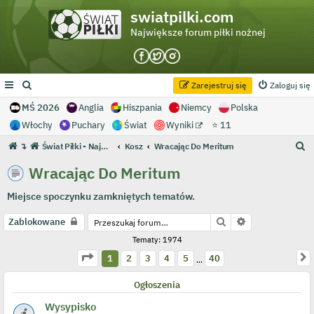
swiatpilki.com
Największe forum piłki nożnej
Zarejestruj się
Zaloguj się
MŚ 2026
Anglia
Hiszpania
Niemcy
Polska
Włochy
Puchary
Świat
Wyniki
⭐ 11
S
↴
Świat Piłki - Największe forum piłki nożnej
Kosz
Wracając Do Meritum
z
Wracając Do Meritum
u
Miejsce spoczynku zamkniętych tematów.
k
a
Szukaj
Wyszukiwanie 
Zablokowane
j
Tematy: 1974
Strona
1
z
40
N
1
2
3
4
5
40
…
Ogłoszenia
Wysypisko