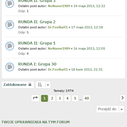
RUNDA II: Grupa 3
Ostatni post autor:
NoName1989
«
24 maja 2013, 12:22
Odp:
1
RUNDA II: Grupa 2
Ostatni post autor:
Dr.Football1
«
17 maja 2013, 12:18
Odp:
5
RUNDA II: Grupa 1
Ostatni post autor:
NoName1989
«
16 maja 2013, 12:05
Odp:
8
RUNDA I: Grupa 30
Ostatni post autor:
Dr.Football1
«
18 kwie 2013, 21:31
Zablokowane
Tematy: 1974
Strona
1
z
40
N
1
2
3
4
5
40
…
Przejdź do
TWOJE UPRAWNIENIA NA TYM FORUM