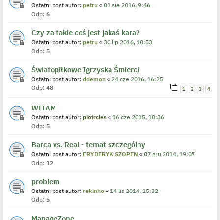
Ostatni post autor:
petru
«
01 sie 2016, 9:46
Odp:
6
Czy za takie coś jest jakaś kara?
Ostatni post autor:
petru
«
30 lip 2016, 10:53
Odp:
5
Światopiłkowe Igrzyska Śmierci
Ostatni post autor:
ddemon
«
24 cze 2016, 16:25
Odp:
48
1
2
3
4
WITAM
Ostatni post autor:
piotrcies
«
16 cze 2015, 10:36
Odp:
5
Barca vs. Real - temat szczególny
Ostatni post autor:
FRYDERYK SZOPEN
«
07 gru 2014, 19:07
Odp:
12
problem
Ostatni post autor:
rekinho
«
14 lis 2014, 15:32
Odp:
5
ManageZone