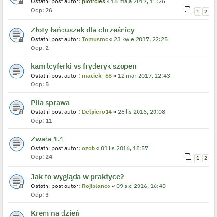
Ostatni post autor:
piotrcies
«
18 maja 2017, 11:26
Odp:
26
1
2
Złoty łańcuszek dla chrześnicy
Ostatni post autor:
Tomusmc
«
23 kwie 2017, 22:25
Odp:
2
kamilcyferki vs fryderyk szopen
Ostatni post autor:
maciek_88
«
12 mar 2017, 12:43
Odp:
5
Pila sprawa
Ostatni post autor:
Delpiero14
«
28 lis 2016, 20:08
Odp:
11
Zwała 1.1
Ostatni post autor:
ozob
«
01 lis 2016, 18:57
Odp:
24
1
2
Jak to wygląda w praktyce?
Ostatni post autor:
Rojiblanco
«
09 sie 2016, 16:40
Odp:
3
Krem na dzień