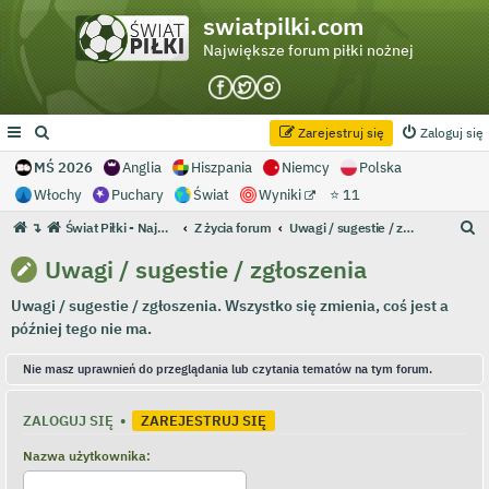
swiatpilki.com
Największe forum piłki nożnej
Zarejestruj się
Zaloguj się
MŚ 2026
Anglia
Hiszpania
Niemcy
Polska
Włochy
Puchary
Świat
Wyniki
⭐ 11
S
↴
Świat Piłki - Największe forum piłki nożnej
Z życia forum
Uwagi / sugestie / zgłoszenia
z
Uwagi / sugestie / zgłoszenia
u
Uwagi / sugestie / zgłoszenia. Wszystko się zmienia, coś jest a
k
później tego nie ma.
a
j
Nie masz uprawnień do przeglądania lub czytania tematów na tym forum.
ZALOGUJ SIĘ
•
ZAREJESTRUJ SIĘ
Nazwa użytkownika: