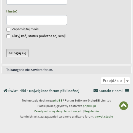
Hasło:
Zapamiętaj mnie
Ukryj mój status podczas tej sesji
Ta kategoria nie zawiera forum.
Przejdź do
Świat Piłki - Największe forum piłki nożnej
Kontakt z nami
Technologię dostarcza
phpBB
® Forum Software © phpBB Limited
N
Polski pakiet językowy dostarcza
phpBB.pl
a
Zasady ochrony danych osobowych
|
Regulamin
g
Administracja, zarządzanie i wsparcie graficzne forum:
pawel.studio
ó
r
ę