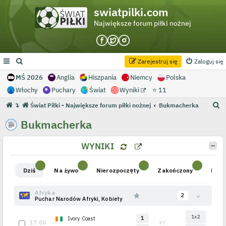
swiatpilki.com
Największe forum piłki nożnej
Zarejestruj się
Zaloguj się
MŚ 2026
Anglia
Hiszpania
Niemcy
Polska
Włochy
Puchary
Świat
Wyniki
⭐ 11
S
↴
Świat Piłki - Największe forum piłki nożnej
Bukmacherka
z
Bukmacherka
u
k
WYNIKI
a
j