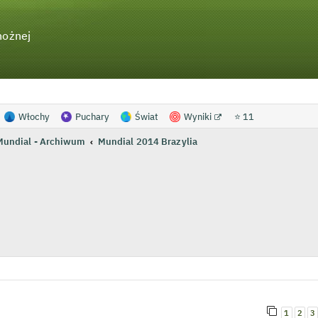
nożnej
Włochy
Puchary
Świat
Wyniki
⭐ 11
Mundial - Archiwum
Mundial 2014 Brazylia
wanie zaawansowane
1
2
3