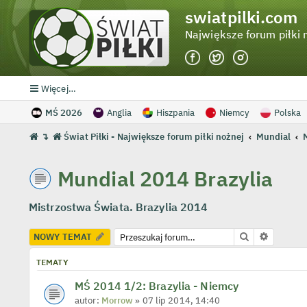
swiatpilki.com
Największe forum piłki 
Więcej…
MŚ 2026
Anglia
Hiszpania
Niemcy
Polska
↴
Świat Piłki - Największe forum piłki nożnej
Mundial
Mundial 2014 Brazylia
Mistrzostwa Świata. Brazylia 2014
Szukaj
Wyszuki
NOWY TEMAT
TEMATY
MŚ 2014 1/2: Brazylia - Niemcy
autor:
Morrow
» 07 lip 2014, 14:40