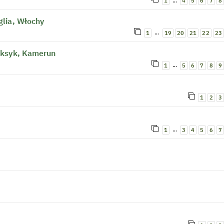
…
1
4
5
6
7
8
lia, Włochy
…
1
19
20
21
22
23
eksyk, Kamerun
…
1
5
6
7
8
9
1
2
3
…
1
3
4
5
6
7