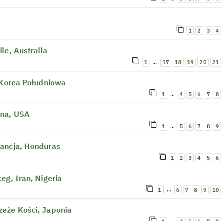
1
2
3
4
le, Australia
…
1
17
18
19
20
21
 Korea Południowa
…
1
4
5
6
7
8
ana, USA
…
1
5
6
7
8
9
rancja, Honduras
1
2
3
4
5
6
eg, Iran, Nigeria
…
1
6
7
8
9
10
eże Kości, Japonia