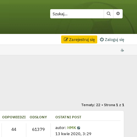
Szukaj
Wyszuki
Zarejestruj się
Zaloguj się
☕
Tematy: 22 • Strona
1
z
1
ODPOWIEDZI
ODSŁONY
OSTATNI POST
autor:
HMK
44
61379
13 kwie 2020, 3:29