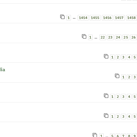
…
1
1454
1455
1456
1457
1458
…
1
22
23
24
25
26
1
2
3
4
5
dia
1
2
3
1
2
3
4
5
1
2
3
4
5
…
1
5
6
7
8
9