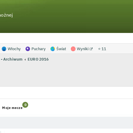
nożnej
Włochy
Puchary
Świat
Wyniki
⭐ 11
 - Archiwum
EURO 2016