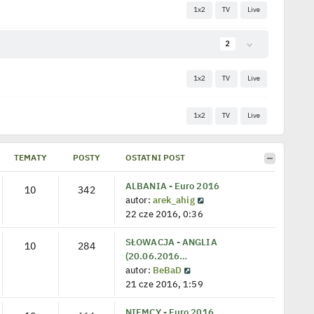
TEMATY
POSTY
OSTATNI POST
ALBANIA - Euro 2016
10
342
W
autor:
arek_ahig
y
22 cze 2016, 0:36
ś
w
SŁOWACJA - ANGLIA
10
284
i
(20.06.2016…
W
e
autor:
BeBaD
y
t
21 cze 2016, 1:59
ś
l
w
n
NIEMCY - Euro 2016