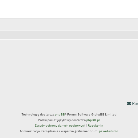
wanie zaawansowane
Kon
Technologię dostarcza
phpBB
® Forum Software © phpBB Limited
Polski pakiet językowy dostarcza
phpBB.pl
Zasady ochrony danych osobowych
|
Regulamin
Administracja, zarządzanie i wsparcie graficzne forum:
pawel.studio