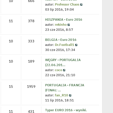
10
666
i
a
W
autor:
Professor Chaos
e
j
y
03 lip 2016, 19:04
t
n
ś
l
o
w
HISZPANIA - Euro 2016
11
378
n
W
w
i
autor:
rekinho
a
y
s
e
23 cze 2016, 8:57
j
ś
z
t
n
w
y
l
BELGIA - Euro 2016
10
333
o
i
p
W
n
autor:
Dr.Football1
w
e
o
y
a
30 cze 2016, 17:34
s
t
s
ś
j
z
l
t
w
n
WĘGRY - PORTUGALIA
10
189
y
n
i
o
(22.06.201…
W
p
a
e
w
autor:
coco
y
o
j
t
s
22 cze 2016, 21:10
ś
s
n
l
z
w
t
o
n
y
PORTUGALIA - FRANCJA
15
1959
i
w
a
p
(FINAŁ: …
e
s
W
j
o
autor:
fan_R10
t
z
y
n
s
11 lip 2016, 18:51
l
y
ś
o
t
Typer EURO 2016 - wyniki.
n
p
w
w
11
431