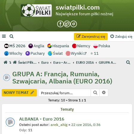
swiatpilki.com
Największe forum piłki nożnej
Zarejestruj się
Zaloguj się
MŚ 2026
Anglia
Hiszpania
Niemcy
Polska
Włochy
Puchary
Świat
Wyniki
⭐ 11
S
↴
Świat Piłki - Największe forum piłki nożnej
Euro
Euro - Archiwum
EURO 2016
GRUPA A: Francja, Rumunia, Szwajcaria, Albania (EURO 2016)
z
GRUPA A: Francja, Rumunia,
u
Szwajcaria, Albania (EURO 2016)
k
a
Szukaj
Wyszukiwanie
NOWY TEMAT
j
Tematy: 10 • Strona
1
z
1
Tematy
ALBANIA - Euro 2016
Ostatni post autor:
arek_ahig
«
22 cze 2016, 0:36
Odp:
11