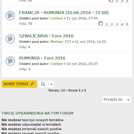
Odp:
42
1
2
3
FRANCJA - RUMUNIA (10.06.2016 - 21.00)
Ostatni post autor:
Carbon
«
11 cze 2016, 17:45
Odp:
71
1
2
3
4
5
SZWAJCARIA - Euro 2016
Ostatni post autor:
MaUser_FCI
«
11 cze 2016, 16:35
Odp:
4
RUMUNIA - Euro 2016
Ostatni post autor:
Carbon
«
10 cze 2016, 23:27
Odp:
3
NOWY TEMAT
Tematy: 10 • Strona
1
z
1
Przejdź do
TWOJE UPRAWNIENIA NA TYM FORUM
Nie możesz
tworzyć nowych tematów
Nie możesz
odpowiadać w tematach
Nie możesz
zmieniać swoich postów
Nie możesz
usuwać swoich postów