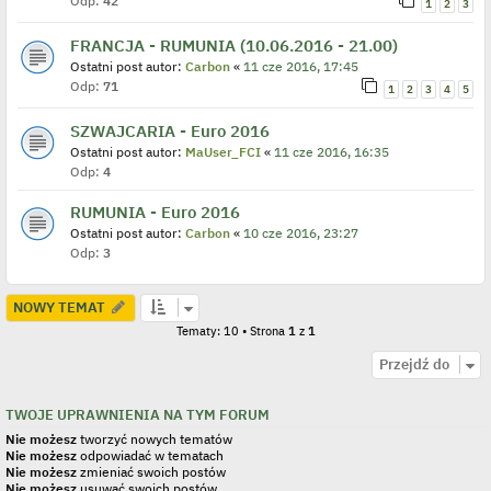
Odp:
42
1
2
3
FRANCJA - RUMUNIA (10.06.2016 - 21.00)
Ostatni post autor:
Carbon
«
11 cze 2016, 17:45
Odp:
71
1
2
3
4
5
SZWAJCARIA - Euro 2016
Ostatni post autor:
MaUser_FCI
«
11 cze 2016, 16:35
Odp:
4
RUMUNIA - Euro 2016
Ostatni post autor:
Carbon
«
10 cze 2016, 23:27
Odp:
3
NOWY TEMAT
Tematy: 10 • Strona
1
z
1
Przejdź do
TWOJE UPRAWNIENIA NA TYM FORUM
Nie możesz
tworzyć nowych tematów
Nie możesz
odpowiadać w tematach
Nie możesz
zmieniać swoich postów
Nie możesz
usuwać swoich postów