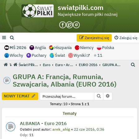
swiatpilki.com
Największe forum piłki nożnej
Zarejestruj się
Zaloguj się
MŚ 2026
Anglia
Hiszpania
Niemcy
Polska
Włochy
Puchary
Świat
Wyniki
⭐ 11
S
↴
Świat Piłki - Największe forum piłki nożnej
Euro
Euro - Archiwum
EURO 2016
GRUPA A: Francja, Rumunia, Szwajcaria, Albania (EURO 2016)
z
GRUPA A: Francja, Rumunia,
u
Szwajcaria, Albania (EURO 2016)
k
a
Szukaj
Wyszukiwanie
NOWY TEMAT
j
Tematy: 10 • Strona
1
z
1
Tematy
ALBANIA - Euro 2016
Ostatni post autor:
arek_ahig
«
22 cze 2016, 0:36
Odp:
11