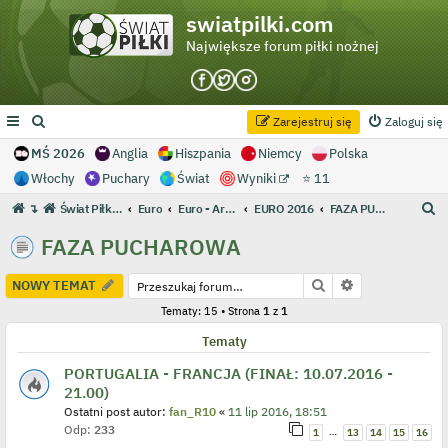
swiatpilki.com
Największe forum piłki nożnej
Zarejestruj się
Zaloguj się
MŚ 2026
Anglia
Hiszpania
Niemcy
Polska
Włochy
Puchary
Świat
Wyniki
⭐ 11
S
↴
Świat Piłki - Największe forum piłki nożnej
Euro
Euro - Archiwum
EURO 2016
FAZA PUCHAROWA
z
FAZA PUCHAROWA
u
k
Szukaj
Wyszukiwanie
NOWY TEMAT
a
Tematy: 15 • Strona
1
z
1
j
Tematy
PORTUGALIA - FRANCJA (FINAŁ: 10.07.2016 -
21.00)
Ostatni post autor:
fan_R10
«
11 lip 2016, 18:51
Odp:
233
…
1
13
14
15
16