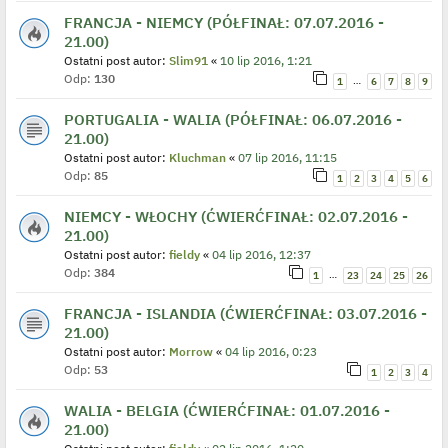
FRANCJA - NIEMCY (PÓŁFINAŁ: 07.07.2016 -
21.00)
Ostatni post autor:
Slim91
«
10 lip 2016, 1:21
Odp:
130
…
1
6
7
8
9
PORTUGALIA - WALIA (PÓŁFINAŁ: 06.07.2016 -
21.00)
Ostatni post autor:
Kluchman
«
07 lip 2016, 11:15
Odp:
85
1
2
3
4
5
6
NIEMCY - WŁOCHY (ĆWIERĆFINAŁ: 02.07.2016 -
21.00)
Ostatni post autor:
fieldy
«
04 lip 2016, 12:37
Odp:
384
…
1
23
24
25
26
FRANCJA - ISLANDIA (ĆWIERĆFINAŁ: 03.07.2016 -
21.00)
Ostatni post autor:
Morrow
«
04 lip 2016, 0:23
Odp:
53
1
2
3
4
WALIA - BELGIA (ĆWIERĆFINAŁ: 01.07.2016 -
21.00)