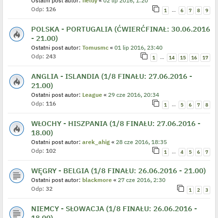
Ostatni post autor:
fieldy
«
02 lip 2016, 1:20
Odp:
126
…
1
6
7
8
9
POLSKA - PORTUGALIA (ĆWIERĆFINAŁ: 30.06.2016
- 21.00)
Ostatni post autor:
Tomusmc
«
01 lip 2016, 23:40
Odp:
243
…
1
14
15
16
17
ANGLIA - ISLANDIA (1/8 FINAŁU: 27.06.2016 -
21.00)
Ostatni post autor:
League
«
29 cze 2016, 20:34
Odp:
116
…
1
5
6
7
8
WŁOCHY - HISZPANIA (1/8 FINAŁU: 27.06.2016 -
18.00)
Ostatni post autor:
arek_ahig
«
28 cze 2016, 18:35
Odp:
102
…
1
4
5
6
7
WĘGRY - BELGIA (1/8 FINAŁU: 26.06.2016 - 21.00)
Ostatni post autor:
blackmore
«
27 cze 2016, 2:30
Odp:
32
1
2
3
NIEMCY - SŁOWACJA (1/8 FINAŁU: 26.06.2016 -
18.00)