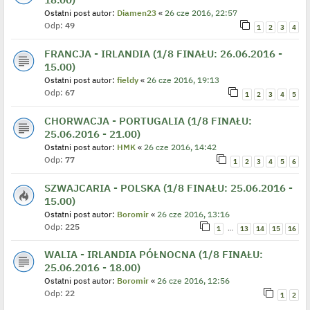
Ostatni post autor:
Diamen23
«
26 cze 2016, 22:57
Odp:
49
1
2
3
4
FRANCJA - IRLANDIA (1/8 FINAŁU: 26.06.2016 -
15.00)
Ostatni post autor:
fieldy
«
26 cze 2016, 19:13
Odp:
67
1
2
3
4
5
CHORWACJA - PORTUGALIA (1/8 FINAŁU:
25.06.2016 - 21.00)
Ostatni post autor:
HMK
«
26 cze 2016, 14:42
Odp:
77
1
2
3
4
5
6
SZWAJCARIA - POLSKA (1/8 FINAŁU: 25.06.2016 -
15.00)
Ostatni post autor:
Boromir
«
26 cze 2016, 13:16
Odp:
225
…
1
13
14
15
16
WALIA - IRLANDIA PÓŁNOCNA (1/8 FINAŁU:
25.06.2016 - 18.00)
Ostatni post autor:
Boromir
«
26 cze 2016, 12:56
Odp:
22
1
2