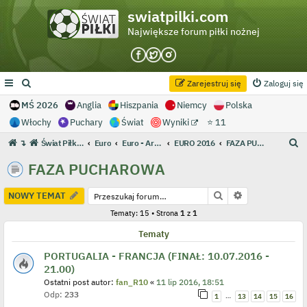
swiatpilki.com
Największe forum piłki nożnej
Zarejestruj się
Zaloguj się
MŚ 2026
Anglia
Hiszpania
Niemcy
Polska
Włochy
Puchary
Świat
Wyniki
⭐ 11
S
↴
Świat Piłki - Największe forum piłki nożnej
Euro
Euro - Archiwum
EURO 2016
FAZA PUCHAROWA
z
FAZA PUCHAROWA
u
k
Szukaj
Wyszukiwanie
NOWY TEMAT
a
Tematy: 15 • Strona
1
z
1
j
Tematy
PORTUGALIA - FRANCJA (FINAŁ: 10.07.2016 -
21.00)
Ostatni post autor:
fan_R10
«
11 lip 2016, 18:51
Odp:
233
…
1
13
14
15
16