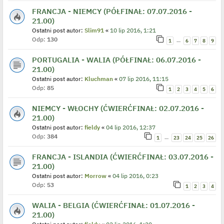
FRANCJA - NIEMCY (PÓŁFINAŁ: 07.07.2016 -
21.00)
Ostatni post autor:
Slim91
«
10 lip 2016, 1:21
Odp:
130
…
1
6
7
8
9
PORTUGALIA - WALIA (PÓŁFINAŁ: 06.07.2016 -
21.00)
Ostatni post autor:
Kluchman
«
07 lip 2016, 11:15
Odp:
85
1
2
3
4
5
6
NIEMCY - WŁOCHY (ĆWIERĆFINAŁ: 02.07.2016 -
21.00)
Ostatni post autor:
fieldy
«
04 lip 2016, 12:37
Odp:
384
…
1
23
24
25
26
FRANCJA - ISLANDIA (ĆWIERĆFINAŁ: 03.07.2016 -
21.00)
Ostatni post autor:
Morrow
«
04 lip 2016, 0:23
Odp:
53
1
2
3
4
WALIA - BELGIA (ĆWIERĆFINAŁ: 01.07.2016 -
21.00)