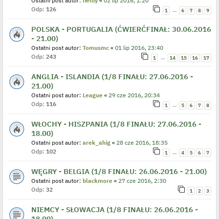
Ostatni post autor:
fieldy
«
02 lip 2016, 1:20
Odp:
126
…
1
6
7
8
9
POLSKA - PORTUGALIA (ĆWIERĆFINAŁ: 30.06.2016
- 21.00)
Ostatni post autor:
Tomusmc
«
01 lip 2016, 23:40
Odp:
243
…
1
14
15
16
17
ANGLIA - ISLANDIA (1/8 FINAŁU: 27.06.2016 -
21.00)
Ostatni post autor:
League
«
29 cze 2016, 20:34
Odp:
116
…
1
5
6
7
8
WŁOCHY - HISZPANIA (1/8 FINAŁU: 27.06.2016 -
18.00)
Ostatni post autor:
arek_ahig
«
28 cze 2016, 18:35
Odp:
102
…
1
4
5
6
7
WĘGRY - BELGIA (1/8 FINAŁU: 26.06.2016 - 21.00)
Ostatni post autor:
blackmore
«
27 cze 2016, 2:30
Odp:
32
1
2
3
NIEMCY - SŁOWACJA (1/8 FINAŁU: 26.06.2016 -
18.00)