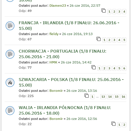
Ostatni post autor:
Diamen23
«
26 cze 2016, 22:57
Odp:
49
1
2
3
4
FRANCJA - IRLANDIA (1/8 FINAŁU: 26.06.2016 -
15.00)
Ostatni post autor:
fieldy
«
26 cze 2016, 19:13
Odp:
67
1
2
3
4
5
CHORWACJA - PORTUGALIA (1/8 FINAŁU:
25.06.2016 - 21.00)
Ostatni post autor:
HMK
«
26 cze 2016, 14:42
Odp:
77
1
2
3
4
5
6
SZWAJCARIA - POLSKA (1/8 FINAŁU: 25.06.2016 -
15.00)
Ostatni post autor:
Boromir
«
26 cze 2016, 13:16
Odp:
225
…
1
13
14
15
16
WALIA - IRLANDIA PÓŁNOCNA (1/8 FINAŁU:
25.06.2016 - 18.00)
Ostatni post autor:
Boromir
«
26 cze 2016, 12:56
Odp:
22
1
2