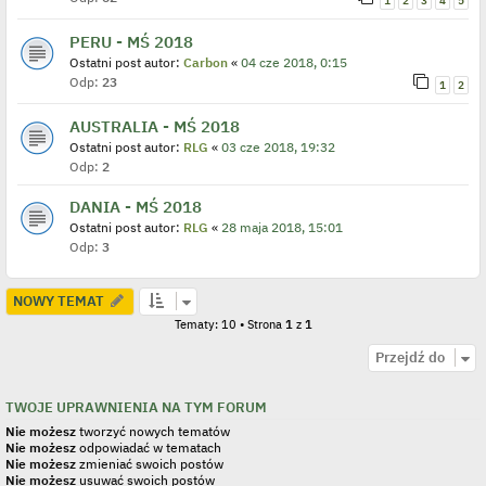
1
2
3
4
5
PERU - MŚ 2018
Ostatni post autor:
Carbon
«
04 cze 2018, 0:15
Odp:
23
1
2
AUSTRALIA - MŚ 2018
Ostatni post autor:
RLG
«
03 cze 2018, 19:32
Odp:
2
DANIA - MŚ 2018
Ostatni post autor:
RLG
«
28 maja 2018, 15:01
Odp:
3
NOWY TEMAT
Tematy: 10 • Strona
1
z
1
Przejdź do
TWOJE UPRAWNIENIA NA TYM FORUM
Nie możesz
tworzyć nowych tematów
Nie możesz
odpowiadać w tematach
Nie możesz
zmieniać swoich postów
Nie możesz
usuwać swoich postów