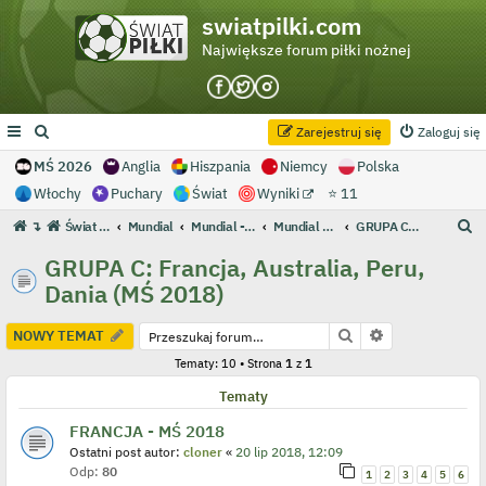
swiatpilki.com
Największe forum piłki nożnej
Zarejestruj się
Zaloguj się
MŚ 2026
Anglia
Hiszpania
Niemcy
Polska
Włochy
Puchary
Świat
Wyniki
⭐ 11
S
↴
Świat Piłki - Największe forum piłki nożnej
Mundial
Mundial - Archiwum
Mundial 2018 Rosja
GRUPA C: Francja, Australia, Peru, Dania (MŚ 2018)
z
GRUPA C: Francja, Australia, Peru,
u
Dania (MŚ 2018)
k
a
Szukaj
Wyszukiwanie
NOWY TEMAT
j
Tematy: 10 • Strona
1
z
1
Tematy
FRANCJA - MŚ 2018
Ostatni post autor:
cloner
«
20 lip 2018, 12:09
Odp:
80
1
2
3
4
5
6