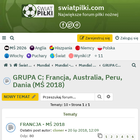
swiatpilki.com
Największe forum piłki nożnej
Zarejestruj się
Zaloguj się
MŚ 2026
Anglia
Hiszpania
Niemcy
Polska
Włochy
Puchary
Świat
Wyniki
⭐ 11
S
↴
Świat Piłki - Największe forum piłki nożnej
Mundial
Mundial - Archiwum
Mundial 2018 Rosja
GRUPA C: Francja, Australia, Peru, Dania (MŚ 2018)
z
GRUPA C: Francja, Australia, Peru,
u
Dania (MŚ 2018)
k
a
Szukaj
Wyszukiwanie
NOWY TEMAT
j
Tematy: 10 • Strona
1
z
1
Tematy
FRANCJA - MŚ 2018
Ostatni post autor:
cloner
«
20 lip 2018, 12:09
Odp:
80
1
2
3
4
5
6