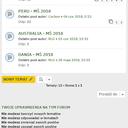
1
2
3
4
5
PERU - MŚ 2018
Ostatni post autor:
Carbon
«
04 cze 2018, 0:15
Odp:
23
1
2
AUSTRALIA - MŚ 2018
Ostatni post autor:
RLG
«
03 cze 2018, 19:32
Odp:
2
DANIA - MŚ 2018
Ostatni post autor:
RLG
«
28 maja 2018, 15:01
Odp:
3
NOWY TEMAT
Tematy: 10 • Strona
1
z
1
Przejdź do
TWOJE UPRAWNIENIA NA TYM FORUM
Nie możesz
tworzyć nowych tematów
Nie możesz
odpowiadać w tematach
Nie możesz
zmieniać swoich postów
Nie możesz
usuwać swoich postów