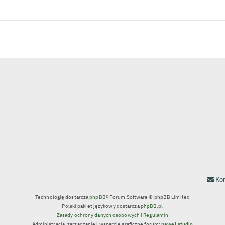
Kon
Technologię dostarcza
phpBB
® Forum Software © phpBB Limited
Polski pakiet językowy dostarcza
phpBB.pl
Zasady ochrony danych osobowych
|
Regulamin
Administracja, zarządzanie i wsparcie graficzne forum:
pawel.studio