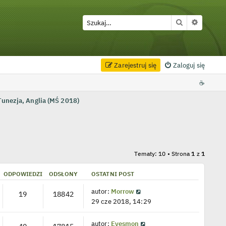
Szukaj
Wyszuki
Zarejestruj się
Zaloguj się
☕
unezja, Anglia (MŚ 2018)
Tematy: 10 • Strona
1
z
1
ODPOWIEDZI
ODSŁONY
OSTATNI POST
autor:
Morrow
19
18842
29 cze 2018, 14:29
autor:
Eyesmon