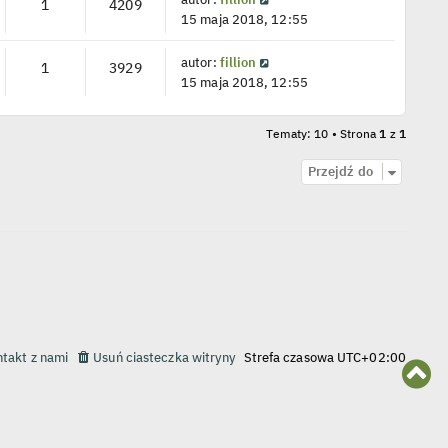
1
4209
15 maja 2018, 12:55
autor:
fillion
1
3929
15 maja 2018, 12:55
Tematy: 10 • Strona
1
z
1
Przejdź do
takt z nami
Usuń ciasteczka witryny
Strefa czasowa
UTC+02:00
N
a
g
ó