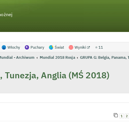
nożnej
Włochy
Puchary
Świat
Wyniki
⭐ 11
Mundial - Archiwum
Mundial 2018 Rosja
GRUPA G: Belgia, Panama, T
 Tunezja, Anglia (MŚ 2018)
wanie zaawansowane
1
2