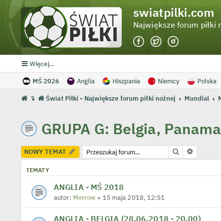
swiatpilki.com
Największe forum piłki 
Więcej…
MŚ 2026
Anglia
Hiszpania
Niemcy
Polska
↴
Świat Piłki - Największe forum piłki nożnej
Mundial
GRUPA G: Belgia, Panama,
Szukaj
Wyszuki
NOWY TEMAT
TEMATY
ANGLIA - MŚ 2018
autor:
Morrow
» 15 maja 2018, 12:51
ANGLIA - BELGIA (28.06.2018 - 20.00)