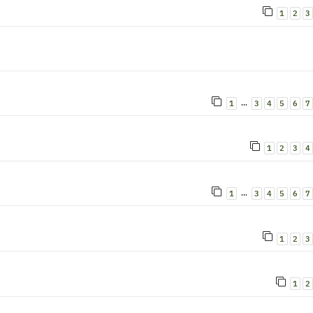
1
2
3
…
1
3
4
5
6
7
1
2
3
4
…
1
3
4
5
6
7
1
2
3
1
2