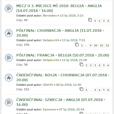
MECZ O 3. MIEJSCE MŚ 2018: BELGIA - ANGLIA
(14.07.2018 - 16.00)
Ostatni post autor:
Bernabeu
«
15 lip 2018, 3:15
Odp:
49
1
2
3
4
PÓŁFINAŁ: CHORWACJA - ANGLIA (11.07.2018 -
20.00)
Ostatni post autor:
Delpiero14
«
13 lip 2018, 7:51
Odp:
170
…
1
9
10
11
12
PÓŁFINAŁ: FRANCJA - BELGIA (10.07.2018 - 20.00)
Ostatni post autor:
Delpiero14
«
12 lip 2018, 21:00
Odp:
78
1
2
3
4
5
6
ĆWIERĆFINAŁ: ROSJA - CHORWACJA (07.07.2018 -
20.00)
Ostatni post autor:
Slim91
«
08 lip 2018, 11:40
Odp:
112
…
1
5
6
7
8
ĆWIERĆFINAŁ: SZWECJA - ANGLIA (07.07.2018 -
16.00)
Ostatni post autor:
Eyesmon
«
07 lip 2018, 20:44
Odp:
84