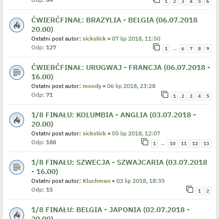
1
2
3
4
5
6
ĆWIERĆFINAŁ: BRAZYLIA - BELGIA (06.07.2018
20.00)
Ostatni post autor:
sickstick
«
07 lip 2018, 11:50
Odp:
127
…
1
6
7
8
9
ĆWIERĆFINAŁ: URUGWAJ - FRANCJA (06.07.2018 -
16.00)
Ostatni post autor:
moody
«
06 lip 2018, 23:28
Odp:
71
1
2
3
4
5
1/8 FINAŁU: KOLUMBIA - ANGLIA (03.07.2018 -
20.00)
Ostatni post autor:
sickstick
«
05 lip 2018, 12:07
Odp:
188
…
1
10
11
12
13
1/8 FINAŁU: SZWECJA - SZWAJCARIA (03.07.2018
- 16.00)
Ostatni post autor:
Kluchman
«
03 lip 2018, 18:35
Odp:
15
1
2
1/8 FINAŁU: BELGIA - JAPONIA (02.07.2018 -
20.00)