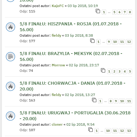
Ostatni post autor:
KajoFC
«
03 lip 2018, 10:19
Odp:
115
…
1
5
6
7
8
1/8 FINAŁU: HISZPANIA - ROSJA (01.07.2018 -
16.00)
Ostatni post autor:
fieldy
«
03 lip 2018, 8:38
Odp:
177
…
1
9
10
11
12
1/8 FINAŁU: BRAZYLIA - MEKSYK (02.07.2018 -
16.00)
Ostatni post autor:
Morrow
«
02 lip 2018, 23:17
Odp:
74
1
2
3
4
5
1/8 FINAŁU: CHORWACJA - DANIA (01.07.2018 -
20.00)
Ostatni post autor:
fieldy
«
02 lip 2018, 13:27
Odp:
163
…
1
8
9
10
11
1/8 FINAŁU: URUGWAJ - PORTUGALIA (30.06.2018
- 20.00)
Ostatni post autor:
cloner
«
02 lip 2018, 9:54
Odp:
187
…
1
10
11
12
13