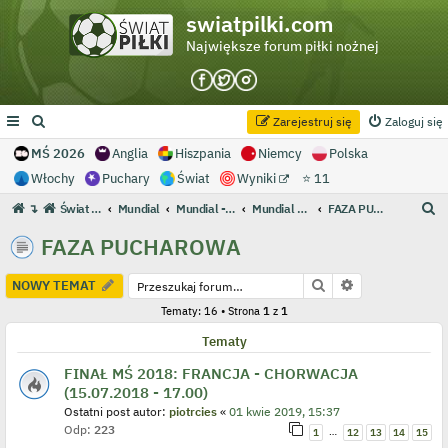
swiatpilki.com
Największe forum piłki nożnej
Zarejestruj się
Zaloguj się
MŚ 2026
Anglia
Hiszpania
Niemcy
Polska
Włochy
Puchary
Świat
Wyniki
⭐ 11
S
↴
Świat Piłki - Największe forum piłki nożnej
Mundial
Mundial - Archiwum
Mundial 2018 Rosja
FAZA PUCHAROWA
z
FAZA PUCHAROWA
u
k
Szukaj
Wyszukiwanie
NOWY TEMAT
a
Tematy: 16 • Strona
1
z
1
j
Tematy
FINAŁ MŚ 2018: FRANCJA - CHORWACJA
(15.07.2018 - 17.00)
Ostatni post autor:
piotrcies
«
01 kwie 2019, 15:37
Odp:
223
…
1
12
13
14
15