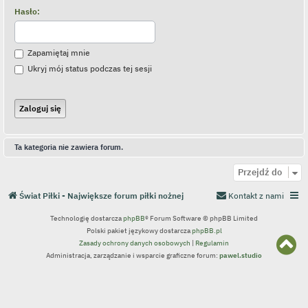
Hasło:
Zapamiętaj mnie
Ukryj mój status podczas tej sesji
Ta kategoria nie zawiera forum.
Przejdź do
Świat Piłki - Największe forum piłki nożnej
Kontakt z nami
Technologię dostarcza
phpBB
® Forum Software © phpBB Limited
Polski pakiet językowy dostarcza
phpBB.pl
N
Zasady ochrony danych osobowych
|
Regulamin
a
Administracja, zarządzanie i wsparcie graficzne forum:
pawel.studio
g
ó
r
ę