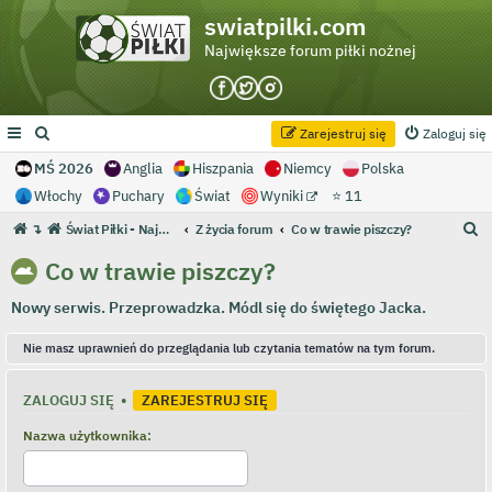
swiatpilki.com
Największe forum piłki nożnej
Zarejestruj się
Zaloguj się
MŚ 2026
Anglia
Hiszpania
Niemcy
Polska
Włochy
Puchary
Świat
Wyniki
⭐ 11
S
↴
Świat Piłki - Największe forum piłki nożnej
Z życia forum
Co w trawie piszczy?
z
Co w trawie piszczy?
u
Nowy serwis. Przeprowadzka. Módl się do świętego Jacka.
k
a
Nie masz uprawnień do przeglądania lub czytania tematów na tym forum.
j
ZALOGUJ SIĘ
•
ZAREJESTRUJ SIĘ
Nazwa użytkownika: