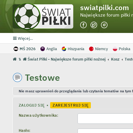
swiatpilki.com
Największe forum piłki 
Więcej…
MŚ 2026
Anglia
Hiszpania
Niemcy
Polska
↴
Świat Piłki - Największe forum piłki nożnej
Kosz
Tes
Testowe
Nie masz uprawnień do przeglądania lub czytania tematów na tym 
ZALOGUJ SIĘ
•
ZAREJESTRUJ SIĘ
Nazwa użytkownika:
Hasło: