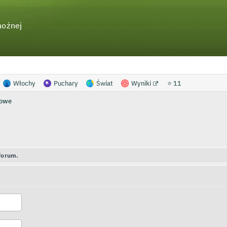
nożnej
Włochy
Puchary
Świat
Wyniki
⭐ 11
towe
forum.