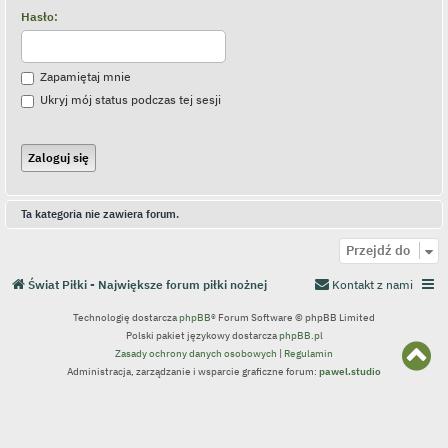
Hasło:
Zapamiętaj mnie
Ukryj mój status podczas tej sesji
Ta kategoria nie zawiera forum.
Przejdź do
Świat Piłki - Największe forum piłki nożnej
Kontakt z nami
Technologię dostarcza
phpBB
® Forum Software © phpBB Limited
Polski pakiet językowy dostarcza
phpBB.pl
N
Zasady ochrony danych osobowych
|
Regulamin
a
Administracja, zarządzanie i wsparcie graficzne forum:
pawel.studio
g
ó
r
ę