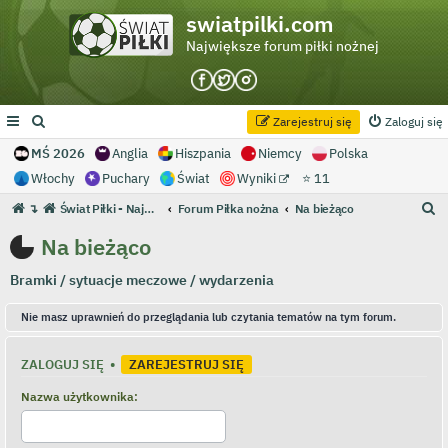
swiatpilki.com
Największe forum piłki nożnej
Zarejestruj się
Zaloguj się
MŚ 2026
Anglia
Hiszpania
Niemcy
Polska
Włochy
Puchary
Świat
Wyniki
⭐ 11
S
↴
Świat Piłki - Największe forum piłki nożnej
Forum Piłka nożna
Na bieżąco
z
Na bieżąco
u
Bramki / sytuacje meczowe / wydarzenia
k
a
Nie masz uprawnień do przeglądania lub czytania tematów na tym forum.
j
ZALOGUJ SIĘ
•
ZAREJESTRUJ SIĘ
Nazwa użytkownika: