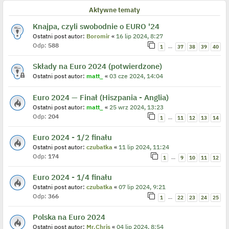
Aktywne tematy
Knajpa, czyli swobodnie o EURO '24
Ostatni post autor:
Boromir
«
16 lip 2024, 8:27
Odp:
588
…
1
37
38
39
40
Składy na Euro 2024 (potwierdzone)
Ostatni post autor:
matt_
«
03 cze 2024, 14:04
Euro 2024 — Finał (Hiszpania - Anglia)
Ostatni post autor:
matt_
«
25 wrz 2024, 13:23
Odp:
204
…
1
11
12
13
14
Euro 2024 - 1/2 finału
Ostatni post autor:
czubatka
«
11 lip 2024, 11:24
Odp:
174
…
1
9
10
11
12
Euro 2024 - 1/4 finału
Ostatni post autor:
czubatka
«
07 lip 2024, 9:21
Odp:
366
…
1
22
23
24
25
Polska na Euro 2024
Ostatni post autor:
Mr.Chris
«
04 lip 2024, 8:54