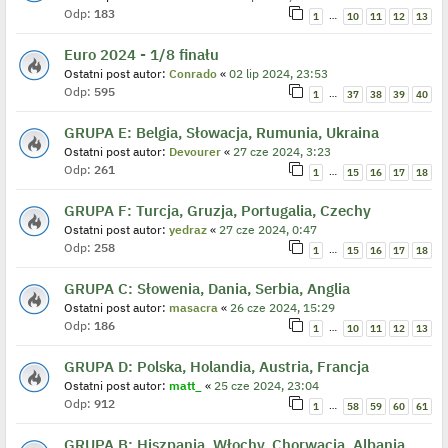
Odp:
183
…
1
10
11
12
13
Euro 2024 - 1/8 finału
Ostatni post autor:
Conrado
«
02 lip 2024, 23:53
Odp:
595
…
1
37
38
39
40
GRUPA E: Belgia, Słowacja, Rumunia, Ukraina
Ostatni post autor:
Devourer
«
27 cze 2024, 3:23
Odp:
261
…
1
15
16
17
18
GRUPA F: Turcja, Gruzja, Portugalia, Czechy
Ostatni post autor:
yedraz
«
27 cze 2024, 0:47
Odp:
258
…
1
15
16
17
18
GRUPA C: Słowenia, Dania, Serbia, Anglia
Ostatni post autor:
masacra
«
26 cze 2024, 15:29
Odp:
186
…
1
10
11
12
13
GRUPA D: Polska, Holandia, Austria, Francja
Ostatni post autor:
matt_
«
25 cze 2024, 23:04
Odp:
912
…
1
58
59
60
61
GRUPA B: Hiszpania, Włochy, Chorwacja, Albania