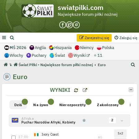
swiatpilki.com
Największe forum piłki nożnej
Zarejestruj się
Zaloguj się
MŚ 2026
Anglia
Hiszpania
Niemcy
Polska
Włochy
Puchary
Świat
Wyniki
⭐ 11
S
↴
Świat Piłki - Największe forum piłki nożnej
Euro
z
Euro
u
k
WYNIKI
a
j