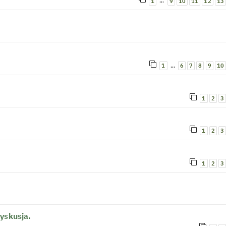
…
1
9
10
11
12
13
…
1
6
7
8
9
10
1
2
3
1
2
3
1
2
3
yskusja.