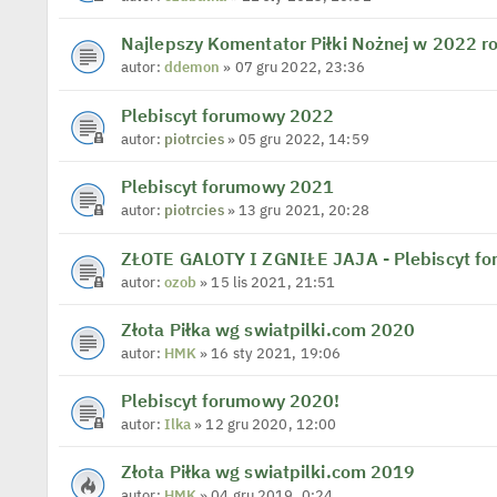
Najlepszy Komentator Piłki Nożnej w 2022 r
autor:
ddemon
» 07 gru 2022, 23:36
Plebiscyt forumowy 2022
autor:
piotrcies
» 05 gru 2022, 14:59
Plebiscyt forumowy 2021
autor:
piotrcies
» 13 gru 2021, 20:28
ZŁOTE GALOTY I ZGNIŁE JAJA - Plebiscyt f
autor:
ozob
» 15 lis 2021, 21:51
Złota Piłka wg swiatpilki.com 2020
autor:
HMK
» 16 sty 2021, 19:06
Plebiscyt forumowy 2020!
autor:
Ilka
» 12 gru 2020, 12:00
Złota Piłka wg swiatpilki.com 2019
autor:
HMK
» 04 gru 2019, 0:24