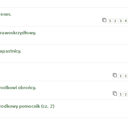
rener.
1
2
3
4
prawoskrzydłowy.
apastnicy.
1
2
środkowi obrońcy.
1
2
środkowy pomocnik (cz. 2)