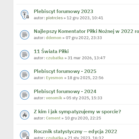
Plebiscyt forumowy 2023
autor:
piotrcies
» 12 gru 2023, 10:41
Najlepszy Komentator Piłki Nożnej w 2022 ro
autor:
ddemon
» 07 gru 2022, 23:33
11 Świata Piłki
autor:
czubatka
» 31 mar 2026, 13:47
Plebiscyt forumowy - 2025
autor:
Eyesmon
» 18 gru 2025, 22:56
Plebiscyt forumowy - 2024
autor:
venomik
» 05 sty 2025, 15:33
Z kim i jak sympatyzujemy w sporcie?
autor:
Cement
» 10 gru 2020, 22:25
Rocznik statystyczny — edycja 2022
autor:
czubatka
» 21 sty 2023, 16:32