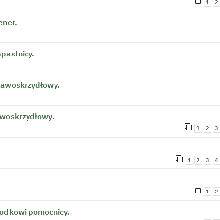
1
2
ener.
pastnicy.
prawoskrzydłowy.
ewoskrzydłowy.
1
2
3
1
2
3
4
1
2
rodkowi pomocnicy.