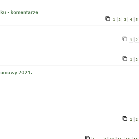
oku - komentarze
1
2
3
4
5
1
2
1
2
orumowy 2021.
1
2