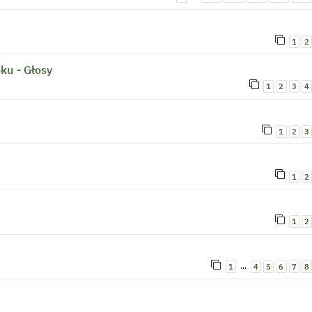
1
2
ku - Głosy
1
2
3
4
1
2
3
1
2
1
2
…
1
4
5
6
7
8