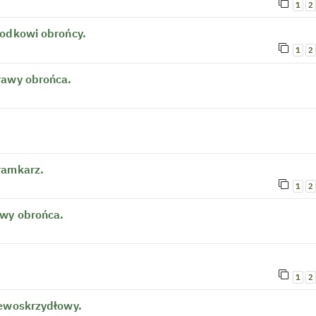
1
2
rodkowi obrońcy.
1
2
rawy obrońca.
ramkarz.
1
2
ewy obrońca.
1
2
lewoskrzydłowy.