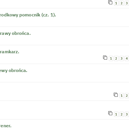
1
2
3
rodkowy pomocnik (cz. 1).
prawy obrońca.
bramkarz.
1
2
3
4
lewy obrońca.
1
2
1
2
3
rener.