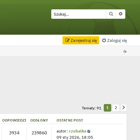
Szukaj
Wyszuki
Zarejestruj się
Zaloguj się
☕
Następ
1
2
Tematy: 91
ODPOWIEDZI
ODSŁONY
OSTATNI POST
autor:
czubatka
3934
239860
09 sty 2026, 18:05