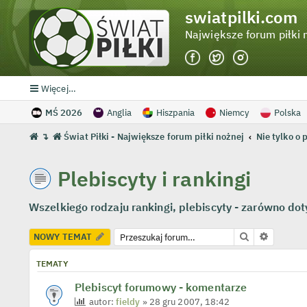
swiatpilki.com
Największe forum piłki 
Więcej…
MŚ 2026
Anglia
Hiszpania
Niemcy
Polska
↴
Świat Piłki - Największe forum piłki nożnej
Nie tylko o 
Plebiscyty i rankingi
Wszelkiego rodzaju rankingi, plebiscyty - zarówno dot
Szukaj
Wyszuki
NOWY TEMAT
TEMATY
Plebiscyt forumowy - komentarze
autor:
fieldy
» 28 gru 2007, 18:42