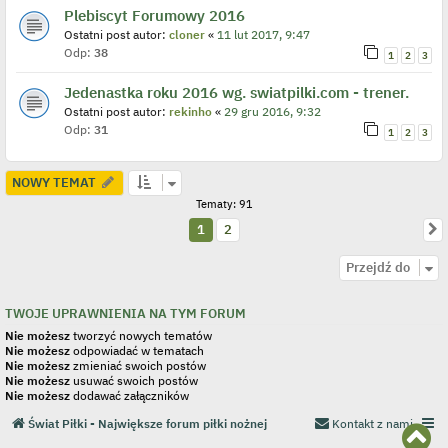
Plebiscyt Forumowy 2016
Ostatni post autor:
cloner
«
11 lut 2017, 9:47
Odp:
38
1
2
3
Jedenastka roku 2016 wg. swiatpilki.com - trener.
Ostatni post autor:
rekinho
«
29 gru 2016, 9:32
Odp:
31
1
2
3
NOWY TEMAT
Tematy: 91
N
1
2
Przejdź do
TWOJE UPRAWNIENIA NA TYM FORUM
Nie możesz
tworzyć nowych tematów
Nie możesz
odpowiadać w tematach
Nie możesz
zmieniać swoich postów
Nie możesz
usuwać swoich postów
Nie możesz
dodawać załączników
Świat Piłki - Największe forum piłki nożnej
Kontakt z nami
N