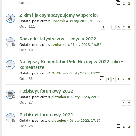
Odp:
21
1
2
Z kim i jak sympatyzujemy w sporcie?
Ostatni post autor:
Boromir
«
31 sty 2025, 15:35
Odp:
111
…
1
5
6
7
8
Rocznik statystyczny — edycja 2022
Ostatni post autor:
czubatka
«
21 sty 2023, 16:52
Odp:
10
Najlepszy Komentator Piłki Nożnej w 2022 roku -
komentarze
Ostatni post autor:
Mr.Chris
«
08 sty 2023, 18:23
Odp:
63
1
2
3
4
5
Plebiscyt forumowy 2022
Ostatni post autor:
piotrcies
«
07 sty 2023, 22:20
Odp:
27
1
2
Plebiscyt forumowy 2021
Ostatni post autor:
piotrcies
«
06 sty 2022, 17:17
Odp:
28
1
2