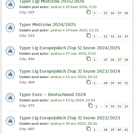
Typer Ligi Mistrzów 2025/2026
Ostatni post autor:
yedraz
«
20 kwie 2026, 0:25
Odp:
257
…
1
15
16
17
18
Typer Mistrzów 2024/2025
Ostatni post autor:
yedraz
«
19 kwie 2025, 13:25
Odp:
223
…
1
12
13
14
15
Typer Lig Europejskich (Top 5) Sezon 2024/2025
Ostatni post autor:
yedraz
«
17 mar 2025, 0:52
Odp:
416
…
1
25
26
27
28
Typer Lig Europejskich (Top 3) Sezon 2023/2024
Ostatni post autor:
yedraz
«
13 wrz 2024, 20:12
Odp:
459
…
1
28
29
30
31
Typer Euro — Deutschland 2024
Ostatni post autor:
yedraz
«
14 lip 2024, 23:54
Odp:
173
…
1
9
10
11
12
Typer Lig Europejskich (Top 3) Sezon 2022/2023
Ostatni post autor:
yedraz
«
30 wrz 2023, 20:36
Odp:
607
…
1
38
39
40
41