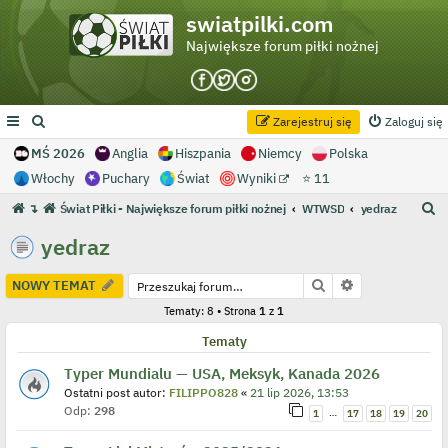
swiatpilki.com
Największe forum piłki nożnej
Zarejestruj się
Zaloguj się
MŚ 2026
Anglia
Hiszpania
Niemcy
Polska
Włochy
Puchary
Świat
Wyniki
⭐ 11
S
↴
Świat Piłki - Największe forum piłki nożnej
WTWSD
yedraz
z
yedraz
u
k
Szukaj
Wyszukiwanie
NOWY TEMAT
a
Tematy: 8 • Strona
1
z
1
j
Tematy
Typer Mundialu — USA, Meksyk, Kanada 2026
Ostatni post autor:
FILIPPO828
«
21 lip 2026, 13:53
Odp:
298
…
1
17
18
19
20