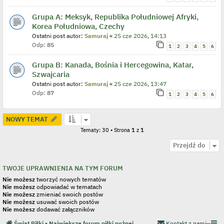
Grupa A: Meksyk, Republika Południowej Afryki,
Korea Południowa, Czechy
Ostatni post autor:
Samuraj
«
25 cze 2026, 14:13
Odp:
85
1
2
3
4
5
6
Grupa B: Kanada, Bośnia i Hercegowina, Katar,
Szwajcaria
Ostatni post autor:
Samuraj
«
25 cze 2026, 13:47
Odp:
87
1
2
3
4
5
6
NOWY TEMAT
Tematy: 30 • Strona
1
z
1
Przejdź do
TWOJE UPRAWNIENIA NA TYM FORUM
Nie możesz
tworzyć nowych tematów
Nie możesz
odpowiadać w tematach
Nie możesz
zmieniać swoich postów
Nie możesz
usuwać swoich postów
Nie możesz
dodawać załączników
Świat Piłki - Największe forum piłki nożnej
Kontakt z nami