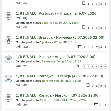
Odp:
66
1
2
3
4
5
1/8 FINAŁU: Portugalia - Hiszpania (6.07.2026
21:00)
Ostatni post autor:
League
«
07 lip 2026, 13:49
Odp:
69
1
2
3
4
5
1/8 FINAŁU: Brazylia - Norwegia (5.07.2026 22:00)
Ostatni post autor:
yedraz
«
07 lip 2026, 1:06
Odp:
126
…
1
6
7
8
9
1/8 FINAŁU: Meksyk - Anglia (6.07.2026 2:00)
Ostatni post autor:
Samuraj
«
06 lip 2026, 15:09
Odp:
77
1
2
3
4
5
6
1/8 FINAŁU: Paragwaj - Francja (4.07.2026 23:00)
Ostatni post autor:
Boromir
«
05 lip 2026, 11:50
Odp:
49
1
2
3
4
1/8 FINAŁU: Kanada - Maroko (4.07.2026 19:00)
Ostatni post autor:
FILIPPO828
«
04 lip 2026, 22:32
Odp:
20
1
2