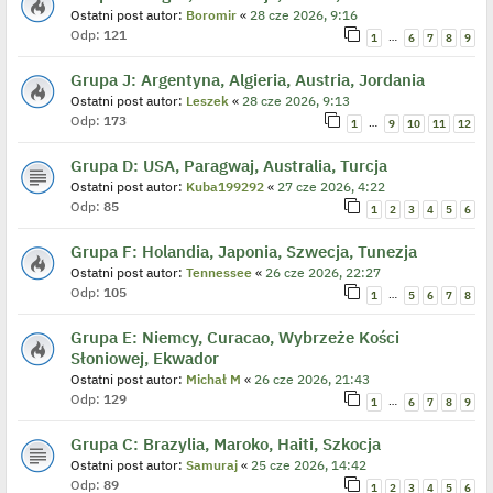
Ostatni post autor:
Boromir
«
28 cze 2026, 9:16
Odp:
121
…
1
6
7
8
9
Grupa J: Argentyna, Algieria, Austria, Jordania
Ostatni post autor:
Leszek
«
28 cze 2026, 9:13
Odp:
173
…
1
9
10
11
12
Grupa D: USA, Paragwaj, Australia, Turcja
Ostatni post autor:
Kuba199292
«
27 cze 2026, 4:22
Odp:
85
1
2
3
4
5
6
Grupa F: Holandia, Japonia, Szwecja, Tunezja
Ostatni post autor:
Tennessee
«
26 cze 2026, 22:27
Odp:
105
…
1
5
6
7
8
Grupa E: Niemcy, Curacao, Wybrzeże Kości
Słoniowej, Ekwador
Ostatni post autor:
Michał M
«
26 cze 2026, 21:43
Odp:
129
…
1
6
7
8
9
Grupa C: Brazylia, Maroko, Haiti, Szkocja
Ostatni post autor:
Samuraj
«
25 cze 2026, 14:42
Odp:
89
1
2
3
4
5
6