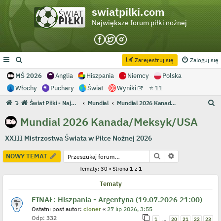
swiatpilki.com
Największe forum piłki nożnej
Zarejestruj się
Zaloguj się
MŚ 2026
Anglia
Hiszpania
Niemcy
Polska
Włochy
Puchary
Świat
Wyniki
⭐ 11
S
↴
Świat Piłki - Największe forum piłki nożnej
Mundial
Mundial 2026 Kanada/Meksyk/USA
z
Mundial 2026 Kanada/Meksyk/USA
u
XXIII Mistrzostwa Świata w Piłce Nożnej 2026
k
a
Szukaj
Wyszukiwanie
NOWY TEMAT
j
Tematy: 30 • Strona
1
z
1
Tematy
FINAŁ: Hiszpania - Argentyna (19.07.2026 21:00)
Ostatni post autor:
cloner
«
27 lip 2026, 3:55
Odp:
332
…
1
20
21
22
23