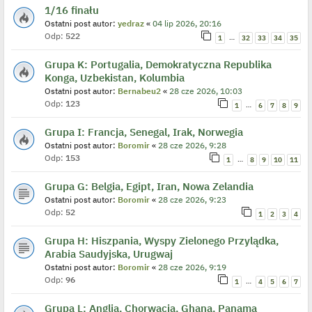
1/16 finału
Ostatni post autor:
yedraz
«
04 lip 2026, 20:16
Odp:
522
…
1
32
33
34
35
Grupa K: Portugalia, Demokratyczna Republika
Konga, Uzbekistan, Kolumbia
Ostatni post autor:
Bernabeu2
«
28 cze 2026, 10:03
Odp:
123
…
1
6
7
8
9
Grupa I: Francja, Senegal, Irak, Norwegia
Ostatni post autor:
Boromir
«
28 cze 2026, 9:28
Odp:
153
…
1
8
9
10
11
Grupa G: Belgia, Egipt, Iran, Nowa Zelandia
Ostatni post autor:
Boromir
«
28 cze 2026, 9:23
Odp:
52
1
2
3
4
Grupa H: Hiszpania, Wyspy Zielonego Przylądka,
Arabia Saudyjska, Urugwaj
Ostatni post autor:
Boromir
«
28 cze 2026, 9:19
Odp:
96
…
1
4
5
6
7
Grupa L: Anglia, Chorwacja, Ghana, Panama