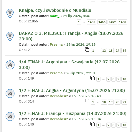
Knajpa, czyli swobodnie o Mundialu
Ostatni post autor:
matt_
«
21 lip 2026, 8:46
Odp:
21855
…
1
1455
1456
1457
1458
BARAŻ O 3. MIEJSCE: Francja - Anglia (18.07.2026
23:00)
Ostatni post autor:
Przema
«
19 lip 2026, 19:19
Odp:
211
…
1
12
13
14
15
1/4 FINAŁU: Argentyna - Szwajcaria (12.07.2026
3:00)
Ostatni post autor:
Przema
«
28 lip 2026, 22:51
Odp:
149
…
1
7
8
9
10
1/2 FINAŁU: Anglia - Argentyna (15.07.2026 21:00)
Ostatni post autor:
Bernabeu2
«
16 lip 2026, 18:40
Odp:
314
…
1
18
19
20
21
1/2 FINAŁU: Francja - Hiszpania (14.07.2026 21:00)
Ostatni post autor:
Bernabeu2
«
15 lip 2026, 13:04
Odp:
140
…
1
7
8
9
10