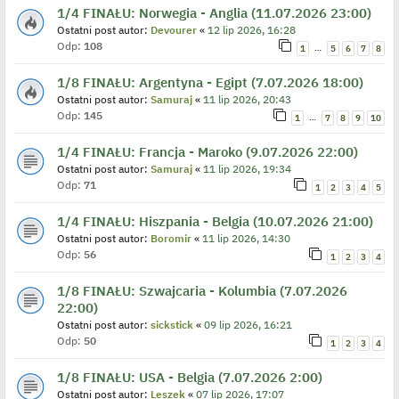
1/4 FINAŁU: Norwegia - Anglia (11.07.2026 23:00)
Ostatni post autor:
Devourer
«
12 lip 2026, 16:28
Odp:
108
…
1
5
6
7
8
1/8 FINAŁU: Argentyna - Egipt (7.07.2026 18:00)
Ostatni post autor:
Samuraj
«
11 lip 2026, 20:43
Odp:
145
…
1
7
8
9
10
1/4 FINAŁU: Francja - Maroko (9.07.2026 22:00)
Ostatni post autor:
Samuraj
«
11 lip 2026, 19:34
Odp:
71
1
2
3
4
5
1/4 FINAŁU: Hiszpania - Belgia (10.07.2026 21:00)
Ostatni post autor:
Boromir
«
11 lip 2026, 14:30
Odp:
56
1
2
3
4
1/8 FINAŁU: Szwajcaria - Kolumbia (7.07.2026
22:00)
Ostatni post autor:
sickstick
«
09 lip 2026, 16:21
Odp:
50
1
2
3
4
1/8 FINAŁU: USA - Belgia (7.07.2026 2:00)
Ostatni post autor:
Leszek
«
07 lip 2026, 17:07