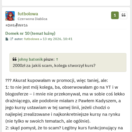
z
y
p
futbolowa
1
o
Czerwona Diablica
s
t
⭐
D
#8
🪑
W
#16
Domek nr 10 (temat luźny)
P
W
autor:
futbolowa
»
13 sty 2026, 10:41
o
y
s
ś
t
w
i
e
johny batonik
pisze:
↑
t
2000zł za jakiś scam, kolega stworzył kurs?
l
p
o
j
??? Akurat kupowałam w promocji, więc taniej, ale:
e
d
1: to nie jest mój kolega, ba, obserwowałam go na YT i w
y
n
blogosferze – i mnie nie przekonywał, ma w sobie coś lekko
c
z
drażniącego, ale podobnie miałam z Pawłem Kadyszem, a
y
jego kursy ustawiam w tej samej linii, jeżeli chodzi o
p
o
najlepiej zrealizowane i najkonkretniejsze kursy na rynku
s
t
(nie tylko w swoich tematach, ale ogólnie).
2: skąd pomysł, że to scam? Legitny kurs funkcjonujący na