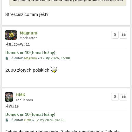
y
n
c
Strescisz co tam jest?
z
y
p
o
s
Magnum
0
t
Moderator
🪑
R
#20
⭐
W
#11
Domek nr 10 (temat luźny)
P
W
autor:
Magnum
»
12 sty 2026, 16:08
o
y
s
ś
2000 złotych polskich
t
w
i
e
t
l
p
o
HMK
0
j
Toni Kroos
e
d
🪑
W
#19
y
n
Domek nr 10 (temat luźny)
c
z
P
W
autor:
HMK
»
12 sty 2026, 16:26
y
o
y
p
s
ś
o
Jebac do spodu tę pogodę. Białe skurwysynstwo. Jak nie
t
w