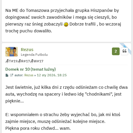
s
t
Na ME do Tomaszowa przyjechała grupka Hiszpanów by
dopingować swoich zawodników i mega się cieszyli, bo
pierwszy raz śnieg zobaczyli
Dobrze trafili , bo wczoraj
trochę puchu dowaliło.
Rezus
2
Legenda Futbolu
🪑
T
#19
🪑
R
#17
🪑
W
#17
Domek nr 10 (temat luźny)
P
W
autor:
Rezus
»
12 sty 2026, 18:25
o
y
s
ś
Jest świetnie, już kilka dni z rzędu odśnieżam co chwilę dwa
t
w
i
auta, wychodzę na spacery i ledwo idę "chodnikami", jest
e
t
pięknie...
l
p
o
j
E: wspomniałem o strachu żeby wyjechać bo, jak mi ktoś
e
zajmie miejsce, muszę odśnieżać kolejne miejsce.
d
y
Piękna pora roku chdwd... wam.
n
c