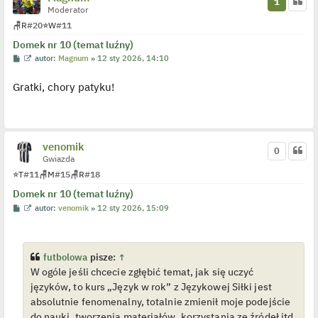
1
y
Moderator
n
🪑
R
#20
⭐
W
#11
c
z
Domek nr 10 (temat luźny)
y
p
P
W
autor:
Magnum
»
12 sty 2026, 14:10
o
o
y
s
s
ś
t
Gratki, chory patyku!
t
w
i
e
t
l
p
o
venomik
0
j
Gwiazda
e
d
⭐
T
#11
🪑
M
#15
🪑
R
#18
y
n
Domek nr 10 (temat luźny)
c
z
P
W
autor:
venomik
»
12 sty 2026, 15:09
y
o
y
p
s
ś
o
t
w
s
i
t
e
futbolowa
pisze:
↑
t
W ogóle jeśli chcecie zgłębić temat, jak się uczyć
l
p
języków, to kurs „Język w rok” z Językowej Siłki jest
o
j
absolutnie fenomenalny, totalnie zmienił moje podejście
e
do nauki, tworzenia materiałów, korzystania ze źródeł itd.
d