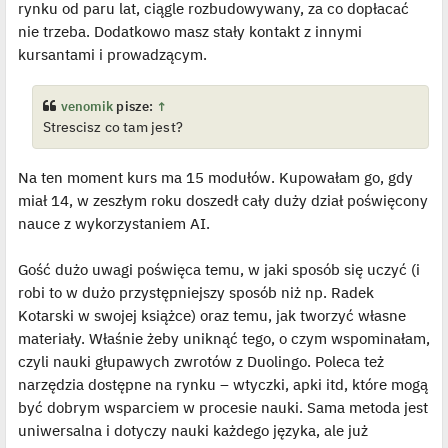
rynku od paru lat, ciągle rozbudowywany, za co dopłacać
nie trzeba. Dodatkowo masz stały kontakt z innymi
kursantami i prowadzącym.
venomik
pisze:
↑
Strescisz co tam jest?
Na ten moment kurs ma 15 modułów. Kupowałam go, gdy
miał 14, w zeszłym roku doszedł cały duży dział poświęcony
nauce z wykorzystaniem AI.
Gość dużo uwagi poświęca temu, w jaki sposób się uczyć (i
robi to w dużo przystępniejszy sposób niż np. Radek
Kotarski w swojej książce) oraz temu, jak tworzyć własne
materiały. Właśnie żeby uniknąć tego, o czym wspominałam,
czyli nauki głupawych zwrotów z Duolingo. Poleca też
narzędzia dostępne na rynku – wtyczki, apki itd, które mogą
być dobrym wsparciem w procesie nauki. Sama metoda jest
uniwersalna i dotyczy nauki każdego języka, ale już