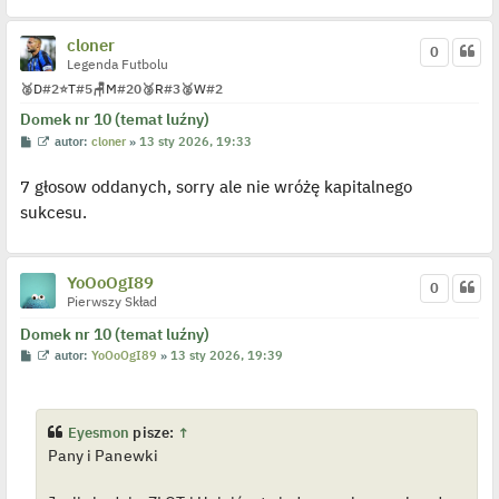
cloner
0
Legenda Futbolu
🥈
D
#2
⭐
T
#5
🪑
M
#20
🥉
R
#3
🥈
W
#2
Domek nr 10 (temat luźny)
P
W
autor:
cloner
»
13 sty 2026, 19:33
o
y
s
ś
7 głosow oddanych, sorry ale nie wróżę kapitalnego
t
w
i
sukcesu.
e
t
l
p
o
YoOoOgI89
j
0
e
Pierwszy Skład
d
y
Domek nr 10 (temat luźny)
n
P
W
autor:
YoOoOgI89
»
13 sty 2026, 19:39
c
o
y
z
s
ś
y
t
w
p
i
o
e
s
Eyesmon
pisze:
↑
t
t
Pany i Panewki
l
p
o
j