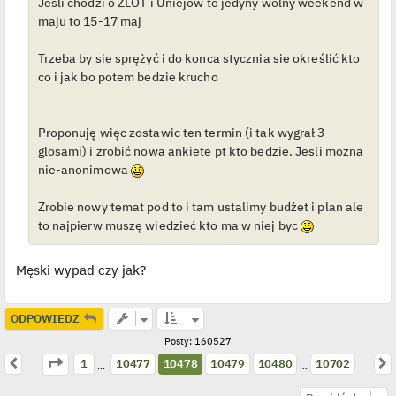
Jesli chodzi o ZLOT i Uniejów to jedyny wolny weekend w
e
maju to 15-17 maj
d
y
n
Trzeba by sie sprężyć i do konca stycznia sie określić kto
c
z
co i jak bo potem bedzie krucho
y
p
o
s
t
Proponuję więc zostawic ten termin (i tak wygrał 3
glosami) i zrobić nowa ankiete pt kto bedzie. Jesli mozna
nie-anonimowa
Zrobie nowy temat pod to i tam ustalimy budżet i plan ale
to najpierw muszę wiedzieć kto ma w niej byc
Męski wypad czy jak?
ODPOWIEDZ
Posty: 160527
Strona
10478
z
10702
Poprzednia
N
1
10477
10478
10479
10480
10702
…
…