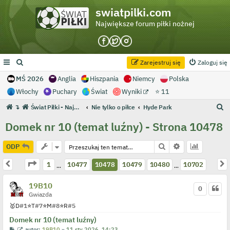
swiatpilki.com
Największe forum piłki nożnej
Zarejestruj się
Zaloguj się
MŚ 2026
Anglia
Hiszpania
Niemcy
Polska
Włochy
Puchary
Świat
Wyniki
⭐ 11
S
↴
Świat Piłki - Największe forum piłki nożnej
Nie tylko o piłce
Hyde Park
z
Domek nr 10 (temat luźny) - Strona 10478
u
k
Szukaj
Wyszukiwanie 
ODP
a
Strona
10478
z
10702
Poprzednia
N
1
10477
10478
10479
10480
10702
…
…
j
19B10
0
Gwiazda
🥇
D
#1
⭐
T
#7
⭐
M
#8
⭐
R
#5
Domek nr 10 (temat luźny)
P
W
autor:
19B10
»
11 sty 2026, 14:23