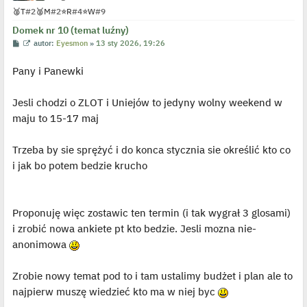
🥈
T
#2
🥈
M
#2
⭐
R
#4
⭐
W
#9
Domek nr 10 (temat luźny)
P
W
autor:
Eyesmon
»
13 sty 2026, 19:26
o
y
s
ś
Pany i Panewki
t
w
i
e
t
Jesli chodzi o ZLOT i Uniejów to jedyny wolny weekend w
l
p
maju to 15-17 maj
o
j
e
Trzeba by sie sprężyć i do konca stycznia sie określić kto co
d
y
i jak bo potem bedzie krucho
n
c
z
y
p
Proponuję więc zostawic ten termin (i tak wygrał 3 glosami)
o
s
i zrobić nowa ankiete pt kto bedzie. Jesli mozna nie-
t
anonimowa
Zrobie nowy temat pod to i tam ustalimy budżet i plan ale to
najpierw muszę wiedzieć kto ma w niej byc