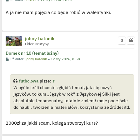
o
y
s
ś
A ja nie mam pojęcia co będę robić w walentynki.
t
w
i
e
t
l
p
o
johny batonik
0
j
Lider Drużyny
e
d
y
Domek nr 10 (temat luźny)
n
P
W
autor:
johny batonik
»
12 sty 2026, 8:58
c
o
y
z
s
ś
y
t
w
p
i
o
e
futbolowa
pisze:
↑
s
t
t
W ogóle jeśli chcecie zgłębić temat, jak się uczyć
l
p
języków, to kurs „Język w rok” z Językowej Siłki jest
o
j
absolutnie fenomenalny, totalnie zmienił moje podejście
e
do nauki, tworzenia materiałów, korzystania ze źródeł itd.
d
y
n
c
2000zł za jakiś scam, kolega stworzył kurs?
z
y
p
o