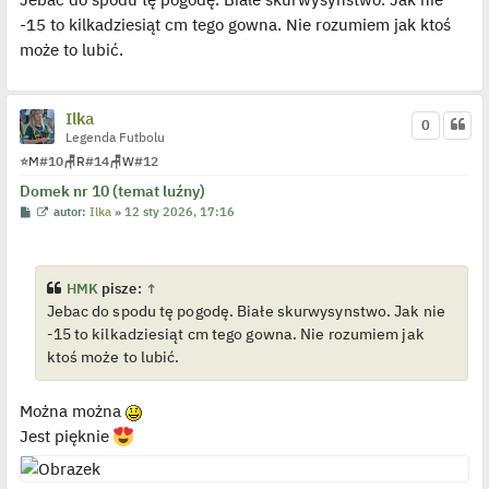
s
i
-15 to kilkadziesiąt cm tego gowna. Nie rozumiem jak ktoś
t
e
t
może to lubić.
l
p
o
j
e
Ilka
0
d
Legenda Futbolu
y
n
⭐
M
#10
🪑
R
#14
🪑
W
#12
c
z
Domek nr 10 (temat luźny)
y
p
P
W
autor:
Ilka
»
12 sty 2026, 17:16
o
o
y
s
s
ś
t
t
w
i
e
HMK
pisze:
↑
t
Jebac do spodu tę pogodę. Białe skurwysynstwo. Jak nie
l
p
-15 to kilkadziesiąt cm tego gowna. Nie rozumiem jak
o
j
ktoś może to lubić.
e
d
y
Można można
n
c
Jest pięknie
z
y
p
o