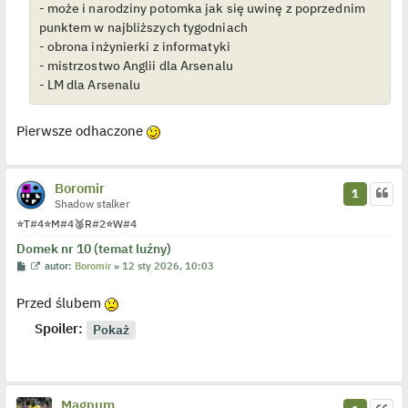
- może i narodziny potomka jak się uwinę z poprzednim
d
y
punktem w najbliższych tygodniach
n
- obrona inżynierki z informatyki
c
z
- mistrzostwo Anglii dla Arsenalu
y
p
- LM dla Arsenalu
o
s
t
Pierwsze odhaczone
Boromir
1
Shadow stalker
⭐
T
#4
⭐
M
#4
🥈
R
#2
⭐
W
#4
Domek nr 10 (temat luźny)
P
W
autor:
Boromir
»
12 sty 2026, 10:03
o
y
s
ś
Przed ślubem
t
w
i
e
Spoiler:
t
l
p
o
j
e
Magnum
d