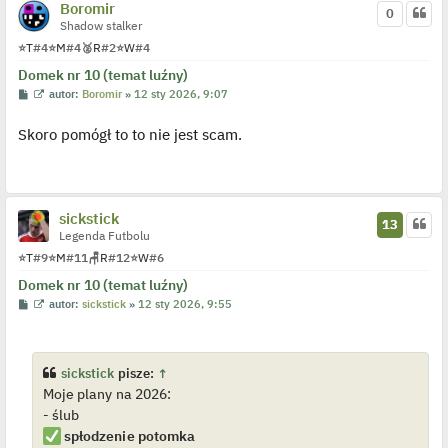
s
Boromir
0
t
Shadow stalker
⭐
T
#4
⭐
M
#4
🥈
R
#2
⭐
W
#4
Domek nr 10 (temat luźny)
P
W
autor:
Boromir
»
12 sty 2026, 9:07
o
y
s
ś
Skoro pomógł to to nie jest scam.
t
w
i
e
t
l
p
o
sickstick
13
j
Legenda Futbolu
e
d
⭐
T
#9
⭐
M
#11
🪑
R
#12
⭐
W
#6
y
n
Domek nr 10 (temat luźny)
c
z
P
W
autor:
sickstick
»
12 sty 2026, 9:55
y
o
y
p
s
ś
o
t
w
s
i
t
e
sickstick
pisze:
↑
t
Moje plany na 2026:
l
p
- ślub
o
j
spłodzenie potomka
e