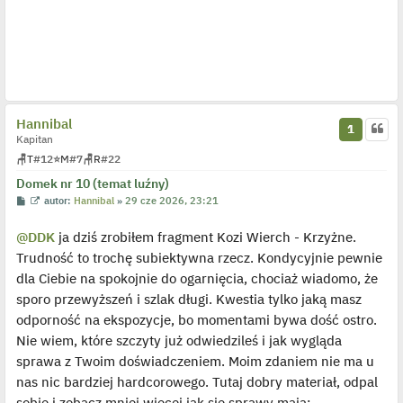
Hannibal
1
Kapitan
🪑
T
#12
⭐
M
#7
🪑
R
#22
Domek nr 10 (temat luźny)
P
W
autor:
Hannibal
»
29 cze 2026, 23:21
o
y
s
ś
@DDK
ja dziś zrobiłem fragment Kozi Wierch - Krzyżne.
t
w
i
Trudność to trochę subiektywna rzecz. Kondycyjnie pewnie
e
t
dla Ciebie na spokojnie do ogarnięcia, chociaż wiadomo, że
l
p
sporo przewyższeń i szlak długi. Kwestia tylko jaką masz
o
j
odporność na ekspozycje, bo momentami bywa dość ostro.
e
Nie wiem, które szczyty już odwiedzileś i jak wygląda
d
y
sprawa z Twoim doświadczeniem. Moim zdaniem nie ma u
n
c
nas nic bardziej hardcorowego. Tutaj dobry materiał, odpal
z
y
sobie i zobacz mniej więcej jak się sprawy mają: