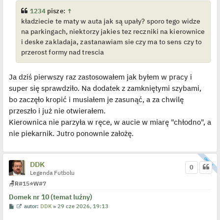
i
o
e
s
1234
pisze:
↑
t
t
kładziecie te maty w auta jak są upały? sporo tego widze
l
p
na parkingach, niektorzy jakies tez reczniki na kierownice
o
j
i deske zakladaja, zastanawiam sie czy ma to sens czy to
e
przerost formy nad trescia
d
y
n
c
Ja dziś pierwszy raz zastosowałem jak byłem w pracy i
z
y
super się sprawdziło. Na dodatek z zamkniętymi szybami,
p
o
bo zaczęło kropić i musiałem je zasunąć, a za chwilę
s
przeszło i już nie otwierałem.
t
Kierownica nie parzyła w ręce, w aucie w miarę "chłodno", a
nie piekarnik. Jutro ponownie założę.
DDK
0
Legenda Futbolu
🪑
R
#15
⭐
W
#7
Domek nr 10 (temat luźny)
P
W
autor:
DDK
»
29 cze 2026, 19:13
o
y
s
ś