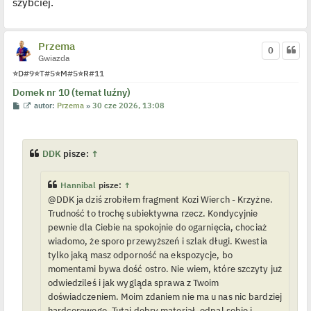
szybciej.
Przema
0
Gwiazda
⭐
D
#9
⭐
T
#5
⭐
M
#5
⭐
R
#11
Domek nr 10 (temat luźny)
P
W
autor:
Przema
»
30 cze 2026, 13:08
o
y
s
ś
t
w
i
e
DDK
pisze:
↑
t
l
p
Hannibal
pisze:
↑
o
j
@DDK ja dziś zrobiłem fragment Kozi Wierch - Krzyżne.
e
Trudność to trochę subiektywna rzecz. Kondycyjnie
d
y
pewnie dla Ciebie na spokojnie do ogarnięcia, chociaż
n
wiadomo, że sporo przewyższeń i szlak długi. Kwestia
c
z
tylko jaką masz odporność na ekspozycje, bo
y
momentami bywa dość ostro. Nie wiem, które szczyty już
p
o
odwiedzileś i jak wygląda sprawa z Twoim
s
t
doświadczeniem. Moim zdaniem nie ma u nas nic bardziej
hardcorowego. Tutaj dobry materiał, odpal sobie i