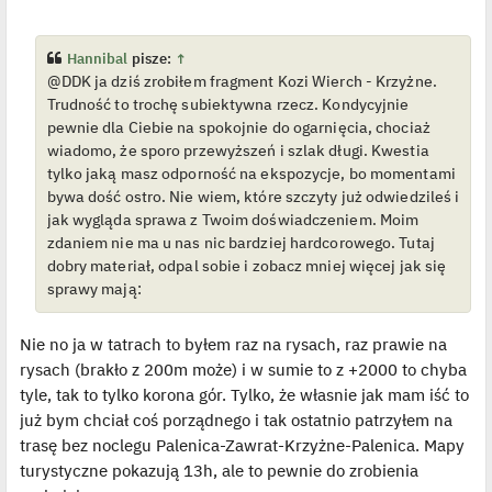
s
ś
t
w
i
e
Hannibal
pisze:
↑
t
@DDK ja dziś zrobiłem fragment Kozi Wierch - Krzyżne.
l
p
Trudność to trochę subiektywna rzecz. Kondycyjnie
o
j
pewnie dla Ciebie na spokojnie do ogarnięcia, chociaż
e
wiadomo, że sporo przewyższeń i szlak długi. Kwestia
d
y
tylko jaką masz odporność na ekspozycje, bo momentami
n
bywa dość ostro. Nie wiem, które szczyty już odwiedzileś i
c
z
jak wygląda sprawa z Twoim doświadczeniem. Moim
y
p
zdaniem nie ma u nas nic bardziej hardcorowego. Tutaj
o
dobry materiał, odpal sobie i zobacz mniej więcej jak się
s
t
sprawy mają:
Nie no ja w tatrach to byłem raz na rysach, raz prawie na
rysach (brakło z 200m może) i w sumie to z +2000 to chyba
tyle, tak to tylko korona gór. Tylko, że własnie jak mam iść to
już bym chciał coś porządnego i tak ostatnio patrzyłem na
trasę bez noclegu Palenica-Zawrat-Krzyżne-Palenica. Mapy
turystyczne pokazują 13h, ale to pewnie do zrobienia