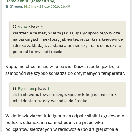
Domek nr 10 (temat luźny)
c
z
P
W
autor:
Mr.Chris
»
29 cze 2026, 16:49
y
o
y
p
s
ś
o
t
w
s
i
t
e
1234
pisze:
↑
t
kładziecie te maty w auta jak są upały? sporo tego widze
l
p
na parkingach, niektorzy jakies tez reczniki na kierownice
o
j
i deske zakladaja, zastanawiam sie czy ma to sens czy to
e
przerost formy nad trescia
d
y
n
c
Nope, nie chce mi się w to bawić. Dosyć rzadko jeżdżę, a
z
y
samochód się szybko schładza do optymalnych temperatur.
p
o
s
t
Eyesmon
pisze:
↑
Ja to olewam. Przychodzę, włączam klimę na max na 5
min i dopiero wtedy wchodzę do środka
W zimie widziałem inteligenta co odpalił silnik i ogrzewanie
podczas odśnieżania samochodu... na przeciwko
policjantów siedzących w radiowozie (po drugiej stronie