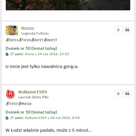
Rezus
0
Legenda Futbolu
🪑
D
#13
🪑
T
#20
🪑
R
#17
🪑
W
#17
Domek nr 10 (temat luźny)
P
W
autor:
Rezus
»
29 cze 2026, 23:51
o
y
s
ś
U mnie jest tylko nawałnica gorąca.
t
w
i
e
t
l
p
o
NoName1989
0
j
Laureat Złotej Piłki
e
d
🪑
T
#17
🪑
M
#18
y
n
Domek nr 10 (temat luźny)
c
z
P
W
autor:
NoName1989
»
30 cze 2026, 0:54
y
o
y
p
s
ś
o
W Łodzi właśnie padało, może z 5 minut...
t
w
s
i