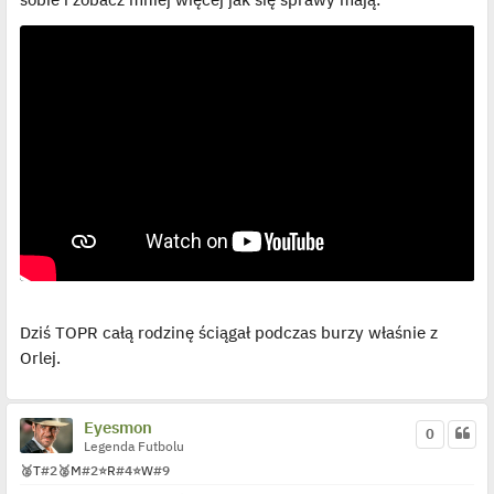
p
o
s
t
Dziś TOPR całą rodzinę ściągał podczas burzy właśnie z
Orlej.
Eyesmon
0
Legenda Futbolu
🥈
T
#2
🥈
M
#2
⭐
R
#4
⭐
W
#9