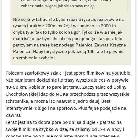
zobacz mniej więcej jak się sprawy mają:
Nie no ja w tatrach to byłem raz na rysach, raz prawie na
rysach (brakło z 200m może) i w sumie to z +2000 to
chyba tyle, tak to tylko korona gór. Tylko, że własnie jak
mam iść to już bym chciał coś porządnego i tak ostatnio
patrzyłem na trasę bez noclegu Palenica-Zawrat-Krzyżne-
Palenica. Mapy turystyczne pokazują 13h, ale to pewnie
do zrobienia szybciej.
Polecam szarlotkowy szlak - jest sporo filmikow na youtubie.
NIe pamietam dokladnie ile trasy wyszlo ale cos w porywie
40-50 km. Robielm to pare lat temu. Zaczynajac od Doliny
Chocholowskiej idac do MOKa przechodzsz przez wszystkie
schrosnika, a mozna isc naawet o jedno dalej. Jest
intenstywnie, dlugo i na sportowo. Plus fajne podejscie na
Zawrat.
Teraz jest na to dobra pora bo dni sa dlugie - patrzac na
swoje filmiki na szybko widze, ze szlismy od 3-4 w nocy i
konczylismy po 20, ale robilismy dosc dluga przerwe w