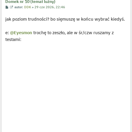
Domek nr 10 (temat luźny)
P
W
autor:
DDK
»
29 cze 2026, 22:46
o
y
s
ś
jak poziom trudności? bo sięmuszę w końcu wybrać kiedyś.
t
w
i
e
t
e:
@Eyesmon
trochę to zeszło, ale w śr/czw ruszamy z
l
p
testami:
o
j
e
d
y
n
c
z
y
p
o
s
t