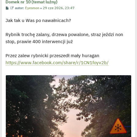
Domek nr 10 (temat luźny)
P
W
autor:
Eyesmon
»
29 cze 2026, 23:47
o
y
s
ś
Jak tak u Was po nawałnicach?
t
w
i
e
t
Rybnik trochę zalany, drzewa powalone, straz jeździ non
l
p
stop, prawie 400 interwencji już
o
j
e
Przez zalew rybnicki przeszedł mały huragan
d
y
https://www.facebook.com/share/r/1CN1foyv2b/
n
c
z
y
p
o
s
t