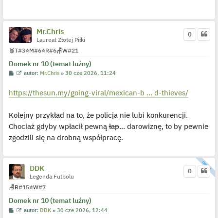
t
e
t
l
p
o
Mr.Chris
0
j
Laureat Złotej Piłki
e
d
🥉
T
#3
⭐
M
#6
⭐
R
#6
🪑
W
#21
y
n
Domek nr 10 (temat luźny)
c
z
P
W
autor:
Mr.Chris
»
30 cze 2026, 11:24
y
o
y
p
s
ś
o
https://thesun.my/going-viral/mexican-b ... d-thieves/
t
w
s
i
t
e
t
Kolejny przykład na to, że policja nie lubi konkurencji.
l
p
Chociaż gdyby wpłacił pewną
łap
... darowiznę, to by pewnie
o
j
zgodzili się na drobną współpracę.
e
d
y
n
DDK
c
0
z
Legenda Futbolu
y
p
🪑
R
#15
⭐
W
#7
o
s
Domek nr 10 (temat luźny)
t
P
W
autor:
DDK
»
30 cze 2026, 12:44
o
y