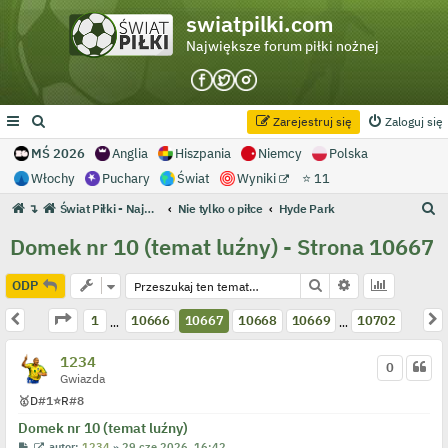
swiatpilki.com
Największe forum piłki nożnej
Zarejestruj się
Zaloguj się
MŚ 2026
Anglia
Hiszpania
Niemcy
Polska
Włochy
Puchary
Świat
Wyniki
⭐ 11
S
↴
Świat Piłki - Największe forum piłki nożnej
Nie tylko o piłce
Hyde Park
z
Domek nr 10 (temat luźny) - Strona 10667
u
k
Szukaj
Wyszukiwanie 
ODP
a
Strona
10667
z
10702
Poprzednia
N
1
10666
10667
10668
10669
10702
…
…
j
1234
0
Gwiazda
🥇
D
#1
⭐
R
#8
Domek nr 10 (temat luźny)
P
W
autor:
1234
»
29 cze 2026, 16:42