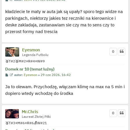
o
y
s
ś
kładziecie te maty w auta jak są upały? sporo tego widze na
t
w
i
parkingach, niektorzy jakies tez reczniki na kierownice i
e
t
deske zakladaja, zastanawiam sie czy ma to sens czy to
l
p
przerost formy nad trescia
o
j
e
d
y
Eyesmon
0
n
Legenda Futbolu
c
z
🥈
T
#2
🥈
M
#2
⭐
R
#4
⭐
W
#9
y
p
Domek nr 10 (temat luźny)
o
P
W
autor:
Eyesmon
»
29 cze 2026, 16:42
s
o
y
t
s
ś
Ja to olewam. Przychodzę, włączam klimę na max na 5 min i
t
w
i
dopiero wtedy wchodzę do środka
e
t
l
p
o
Mr.Chris
j
0
e
Laureat Złotej Piłki
d
🥉
T
#3
⭐
M
#6
⭐
R
#6
🪑
W
#21
y
n