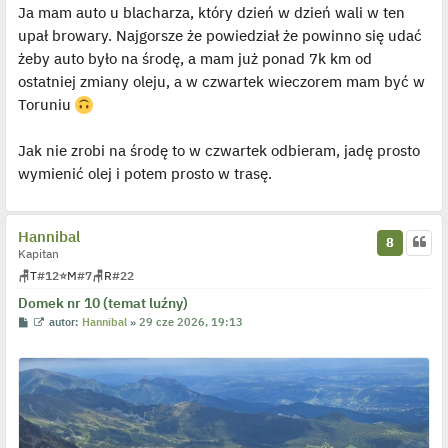
Ja mam auto u blacharza, który dzień w dzień wali w ten
t
w
i
upał browary. Najgorsze że powiedział że powinno się udać
e
t
żeby auto było na środę, a mam już ponad 7k km od
l
p
ostatniej zmiany oleju, a w czwartek wieczorem mam być w
o
j
Toruniu
e
d
y
Jak nie zrobi na środę to w czwartek odbieram, jadę prosto
n
c
wymienić olej i potem prosto w trasę.
z
y
p
o
s
Hannibal
8
t
Kapitan
🪑
T
#12
⭐
M
#7
🪑
R
#22
Domek nr 10 (temat luźny)
P
W
autor:
Hannibal
»
29 cze 2026, 19:13
o
y
s
ś
t
w
i
e
t
l
p
o