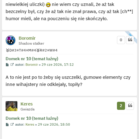
niewielkiej uliczki)
nie wiem czy uznali, że aż tak
bezczelny był, czy że aż tak nie znał prawa, czy aż tak [ch**]
humor mieli, ale na pouczeniu się nie skończyło.
Boromir
0
Shadow stalker
🥉
D
#3
⭐
T
#4
⭐
M
#4
🥈
R
#2
⭐
W
#4
Domek nr 10 (temat luźny)
P
W
autor:
Boromir
»
29 cze 2026, 17:12
o
y
s
ś
A to nie jest po to żeby się uszczelki, gumowe elementy czy
t
w
i
inne wihajstery nie odklejały, topiły?
e
t
l
p
o
Keres
j
2
e
Gwiazda
d
y
Domek nr 10 (temat luźny)
n
P
W
autor:
Keres
»
29 cze 2026, 18:50
c
o
y
z
s
ś
y
t
w
p