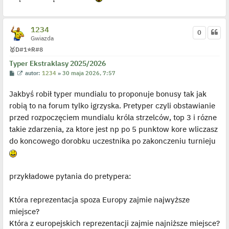
c
z
y
p
1234
o
0
s
Gwiazda
t
🥇
D
#1
⭐
R
#8
Typer Ekstraklasy 2025/2026
P
W
autor:
1234
»
30 maja 2026, 7:57
o
y
s
ś
Jakbyś robił typer mundialu to proponuje bonusy tak jak
t
w
i
robią to na forum tylko igrzyska. Pretyper czyli obstawianie
e
t
przed rozpoczęciem mundialu króla strzelców, top 3 i rózne
l
p
takie zdarzenia, za ktore jest np po 5 punktow kore wliczasz
o
j
do koncowego dorobku uczestnika po zakonczeniu turnieju
e
d
y
n
c
przykładowe pytania do pretypera:
z
y
p
Która reprezentacja spoza Europy zajmie najwyższe
o
s
miejsce?
t
Która z europejskich reprezentacji zajmie najniższe miejsce?