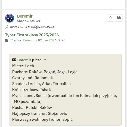
t
l
p
o
Boromir
0
j
Shadow stalker
e
d
🪑
D
#17
⭐
T
#5
⭐
M
#4
🥈
R
#2
⭐
W
#4
y
n
Typer Ekstraklasy 2025/2026
c
z
P
W
autor:
Boromir
»
02 cze 2026, 7:28
y
o
y
p
s
ś
o
t
w
s
i
t
e
Boromir
pisze:
↑
t
Mistrz: Lech
l
p
Puchary: Raków, Pogoń, Jaga, Legia
o
j
Czarny koń: Radomiak
e
Spadek: Lechia, Arka, Termalica
d
y
Król strzelców: Ishak
n
Mvp sezonu: Sousa (ewentualnie ten Palma jak przyjdzie,
c
z
IMO pozamiata)
y
p
Puchar Polski: Raków
o
Najlepszy transfer: Stojanović
s
t
Pierwszy zwolniony trener: Sopić