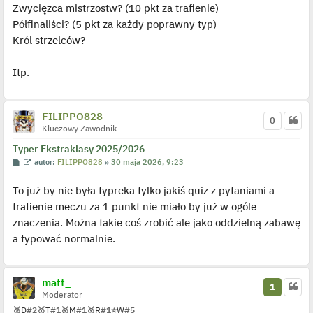
Zwycięzca mistrzostw? (10 pkt za trafienie)
Półfinaliści? (5 pkt za każdy poprawny typ)
Król strzelców?
Itp.
FILIPPO828
0
Kluczowy Zawodnik
Typer Ekstraklasy 2025/2026
P
W
autor:
FILIPPO828
»
30 maja 2026, 9:23
o
y
s
ś
To już by nie była typreka tylko jakiś quiz z pytaniami a
t
w
i
trafienie meczu za 1 punkt nie miało by już w ogóle
e
t
znaczenia. Można takie coś zrobić ale jako oddzielną zabawę
l
p
a typować normalnie.
o
j
e
d
y
matt_
1
n
Moderator
c
z
🥈
D
#2
🥇
T
#1
🥇
M
#1
🥇
R
#1
⭐
W
#5