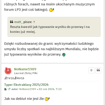
s
różnych forach, nawet na moim ukochanym muzycznym
t
forum LP3 jest coś takiego).
matt_
pisze:
↑
Reszta kwestii jak typowanie wyniku do przerwy i na
koniec już mniej.
Dzięki rozbudowanej do granic wytrzymałości ludzkiego
umysłu liczby spotkań na najbliższym Mundialu, nie będzie
już typowania wyników do przerwy.
NoName1989
0
Laureat Złotej Piłki
🪑
T
#18
🪑
M
#18
Typer Ekstraklasy 2025/2026
P
W
autor:
NoName1989
»
02 cze 2026, 7:23
o
y
s
ś
Jak na debiut nie jest źle
t
w
i
e