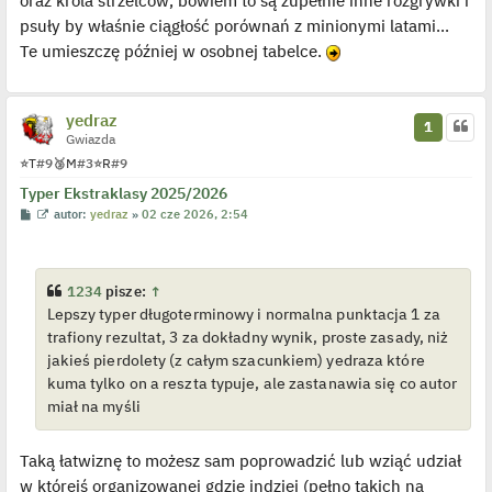
oraz króla strzelców, bowiem to są zupełnie inne rozgrywki i
psuły by właśnie ciągłość porównań z minionymi latami...
Te umieszczę później w osobnej tabelce.
yedraz
1
Gwiazda
⭐
T
#9
🥉
M
#3
⭐
R
#9
Typer Ekstraklasy 2025/2026
P
W
autor:
yedraz
»
02 cze 2026, 2:54
o
y
s
ś
t
w
i
e
1234
pisze:
↑
t
Lepszy typer długoterminowy i normalna punktacja 1 za
l
p
trafiony rezultat, 3 za dokładny wynik, proste zasady, niż
o
j
jakieś pierdolety (z całym szacunkiem) yedraza które
e
kuma tylko on a reszta typuje, ale zastanawia się co autor
d
y
miał na myśli
n
c
z
y
Taką łatwiznę to możesz sam poprowadzić lub wziąć udział
p
w którejś organizowanej gdzie indziej (pełno takich na
o