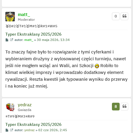
d
y
n
matt_
c
0
z
Moderator
y
p
🥈
D
#2
🥇
T
#1
🥇
M
#1
🥇
R
#1
⭐
W
#5
o
s
Typer Ekstraklasy 2025/2026
t
P
W
autor:
matt_
»
30 maja 2026, 13:34
o
y
s
ś
To znaczy fajne było to rozwiązanie z tymi cyferkami i
t
w
i
wybieraniem drużyny z wylosowanej części turnieju, nawet
e
t
jeśli nie mogłem wziąć ani Walii, ani Szkocji
Robiło to
l
p
klimat wielkiej imprezy i wprowadzało dodatkowy element
o
j
rywalizacji. Reszta kwestii jak typowanie wyniku do przerwy
e
i na koniec już mniej.
d
y
n
c
z
yedraz
y
8
p
Gwiazda
o
⭐
T
#9
🥉
M
#3
⭐
R
#9
s
t
Typer Ekstraklasy 2025/2026
P
W
autor:
yedraz
»
02 cze 2026, 2:45