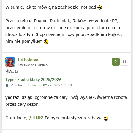
W sumie, jak to mówią na zachodzie, not bad
Przestrzelona Pogoń i Radomiak, Raków był w finale PP,
przeceniłem Lechitów no i nie do końca pamiętam o co mi
chodziło z tym Stojanoviciem i czy ja przypadkiem kogoś z
nim nie pomyliłem
futbolowa
2
Czerwona Diablica
🪑
W
#16
Typer Ekstraklasy 2025/2026
P
W
autor:
futbolowa
»
02 cze 2026, 9:58
o
y
s
ś
yedraz
, dzięki ogromne za cały Twój wysiłek, świetna robota
t
w
i
przez cały sezon!
e
t
l
p
Gratulacje,
@HMK
! To była fantastyczna zabawa
o
j
e
d