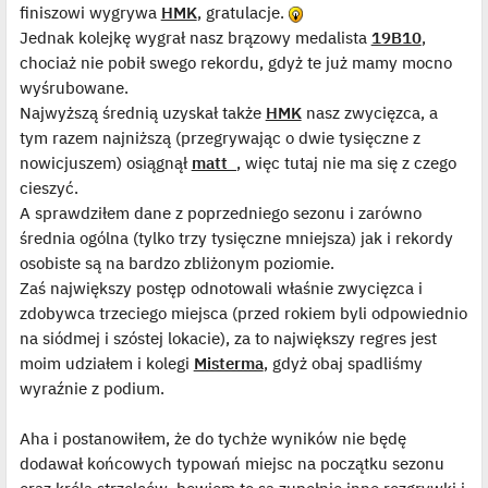
finiszowi wygrywa
HMK
, gratulacje.
Jednak kolejkę wygrał nasz brązowy medalista
19B10
,
chociaż nie pobił swego rekordu, gdyż te już mamy mocno
wyśrubowane.
Najwyższą średnią uzyskał także
HMK
nasz zwycięzca, a
tym razem najniższą (przegrywając o dwie tysięczne z
nowicjuszem) osiągnął
matt_
, więc tutaj nie ma się z czego
cieszyć.
A sprawdziłem dane z poprzedniego sezonu i zarówno
średnia ogólna (tylko trzy tysięczne mniejsza) jak i rekordy
osobiste są na bardzo zbliżonym poziomie.
Zaś największy postęp odnotowali właśnie zwycięzca i
zdobywca trzeciego miejsca (przed rokiem byli odpowiednio
na siódmej i szóstej lokacie), za to największy regres jest
moim udziałem i kolegi
Misterma
, gdyż obaj spadliśmy
wyraźnie z podium.
Aha i postanowiłem, że do tychże wyników nie będę
dodawał końcowych typowań miejsc na początku sezonu