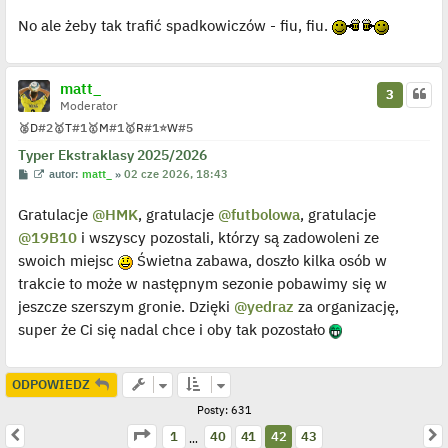
e
d
No ale żeby tak trafić spadkowiczów - fiu, fiu.
y
n
c
z
y
matt_
3
p
Moderator
o
s
🥈
D
#2
🥇
T
#1
🥇
M
#1
🥇
R
#1
⭐
W
#5
t
Typer Ekstraklasy 2025/2026
P
W
autor:
matt_
»
02 cze 2026, 18:43
o
y
s
ś
Gratulacje
@HMK
, gratulacje
@futbolowa
, gratulacje
t
w
i
@19B10
i wszyscy pozostali, którzy są zadowoleni ze
e
t
swoich miejsc
Świetna zabawa, doszło kilka osób w
l
p
trakcie to może w następnym sezonie pobawimy się w
o
j
jeszcze szerszym gronie. Dzięki
@yedraz
za organizację,
e
super że Ci się nadal chce i oby tak pozostało
d
y
n
c
z
ODPOWIEDZ
y
p
Posty: 631
o
Strona
42
z
43
Poprzednia
N
s
1
40
41
42
43
…
t