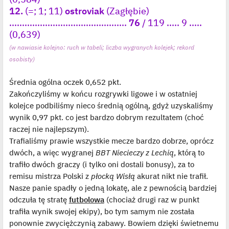
12.
(=; 1; 11)
ostroviak
(Zagłębie)
..............................................
76
/ 119 ..... 9 .....
(0,639)
(w nawiasie kolejno: ruch w tabeli; liczba wygranych kolejek; rekord
osobisty)
Średnia ogólna oczek 0,652 pkt.
Zakończyliśmy w końcu rozgrywki ligowe i w ostatniej
kolejce podbiliśmy nieco średnią ogólną, gdyż uzyskaliśmy
wynik 0,97 pkt. co jest bardzo dobrym rezultatem (choć
raczej nie najlepszym).
Trafialiśmy prawie wszystkie mecze bardzo dobrze, oprócz
dwóch, a więc wygranej
BBT Niecieczy z Lechią
, którą to
trafiło dwóch graczy (i tylko oni dostali bonusy), za to
remisu mistrza Polski z
płocką Wisłą
akurat nikt nie trafił.
Nasze panie spadły o jedną lokatę, ale z pewnością bardziej
odczuła tę stratę
futbolowa
(chociaż drugi raz w punkt
trafiła wynik swojej ekipy), bo tym samym nie została
ponownie zwyciężczynią zabawy. Bowiem dzięki świetnemu