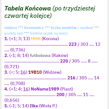
o
y
s
ś
Tabela Końcowa
(po trzydziestej
t
w
i
czwartej kolejce)
e
t
l
p
o
miejsce
***
forumowicz
***
liczba punktów
/ spotkań ***
j
e
punkty last *** średnia oczek na mecz
d
1.
(+1; 3; 13)
HMK
(Korona)
y
n
....................................................
223
/ 303 .... 12
c
z
.... (0,736)
y
2.
(-1; 8; 14)
futbolowa
(Raków)
p
o
.............................................
220
/ 305 ..... 8 .....
s
t
(0,721)
3.
(=; 5;
16
)
19B10
(Widzew)
...................................................
216
/ 305 .... 14
.... (0,708)
4.
(+1; 4;
16
)
NoName1989
(Piast)
..........................................
200
/ 305 .... 11 ....
(0,656)
5.
(-1; 5; 14)
Ilka
(Wisła P.)