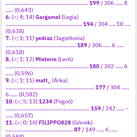
......................................................
199
/ 306 ..... 8
..... (0,643)
6.
(=; 4; 14)
Gargamel
(Legia)
..................................................
194
/ 304 .... 10 ....
(0,638)
7.
(=; 1; 11)
yedraz
(Jagiellonia)
..............................................
189
/ 306 ..... 6 .....
(0,618)
8.
(=; 1; 12)
Misterm
(Lech)
......................................................
180
/ 302 ..... 6
..... (0,596)
9.
(=; 1; 11)
matt_
(Arka)
..........................................................
177
/ 304 .....
6 ..... (0,582)
10.
(=; 5; 13)
1234
(Pogoń)
.......................................................
159
/ 242 ..... –
..... (0,657)
11.
(=; 0; 10)
FILIPPO828
(Górnik)
............................................
87
/ 149 ..... 6 .....
(0,584)