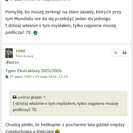
o
y
s
ś
Pomyślę, bo muszę zerknąć na stare zasady, których przy
t
w
i
tym Mundialu nie da się przełożyć jeden do jednego.
e
t
I dzisiaj właśnie o tym myślałem, tylko najpierw muszę
l
p
podliczyć TE.
o
j
e
d
y
HMK
0
n
Toni Kroos
c
z
🪑
W
#19
y
p
Typer Ekstraklasy 2025/2026
o
P
W
autor:
HMK
»
29 maja 2026, 22:53
s
o
y
t
s
ś
t
w
i
e
yedraz
pisze:
↑
t
I dzisiaj właśnie o tym myślałem, tylko najpierw muszę
l
p
podliczyć TE.
o
j
e
d
Chodzą plotki, że helikopter z pucharem lata gdzieś między
y
n
Częstochową a Kielcami