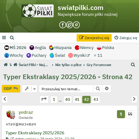
swiatpilki.com
Największe forum piłki nożnej
Zarejestruj się
Zaloguj się
MŚ 2026
Anglia
Hiszpania
Niemcy
Polska
Włochy
Puchary
Świat
Wyniki
⭐ 11
S
↴
Świat Piłki - Największe forum piłki nożnej
Nie tylko o piłce
Gry Forumowe
z
Typer Ekstraklasy 2025/2026 - Strona 42
u
k
Szukaj
Wyszukiwanie 
ODP
a
Strona
42
z
43
Poprzednia
N
1
40
41
42
43
…
j
yedraz
1
Gwiazda
⭐
T
#9
🥉
M
#3
⭐
R
#9
Typer Ekstraklasy 2025/2026
P
W
autor:
yedraz
»
29 maja 2026, 22:39