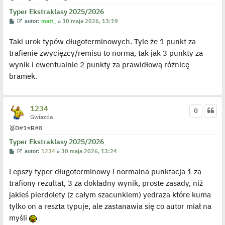
y
p
Typer Ekstraklasy 2025/2026
o
P
W
autor:
matt_
»
30 maja 2026, 13:19
s
o
y
t
s
ś
Taki urok typów długoterminowych. Tyle że 1 punkt za
t
w
i
trafienie zwycięzcy/remisu to norma, tak jak 3 punkty za
e
t
wynik i ewentualnie 2 punkty za prawidłową różnicę
l
p
bramek.
o
j
e
d
y
1234
0
n
Gwiazda
c
z
🥇
D
#1
⭐
R
#8
y
p
Typer Ekstraklasy 2025/2026
o
P
W
autor:
1234
»
30 maja 2026, 13:24
s
o
y
t
s
ś
Lepszy typer długoterminowy i normalna punktacja 1 za
t
w
i
trafiony rezultat, 3 za dokładny wynik, proste zasady, niż
e
t
jakieś pierdolety (z całym szacunkiem) yedraza które kuma
l
p
tylko on a reszta typuje, ale zastanawia się co autor miał na
o
j
myśli
e