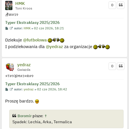
y
HMK
0
n
Toni Kroos
c
z
🪑
W
#19
y
p
Typer Ekstraklasy 2025/2026
o
P
W
autor:
HMK
»
02 cze 2026, 18:21
s
o
y
t
s
ś
Dziekuje
@futbolowa
t
w
i
I podziekowania dla
@yedraz
za organizacje
e
t
l
p
o
yedraz
j
0
e
Gwiazda
d
⭐
T
#9
🥉
M
#3
⭐
R
#9
y
n
Typer Ekstraklasy 2025/2026
c
z
P
W
autor:
yedraz
»
02 cze 2026, 18:42
y
o
y
p
s
ś
o
Proszę bardzo.
t
w
s
i
t
e
t
l
Boromir
pisze:
↑
p
Spadek: Lechia, Arka, Termalica
o
j