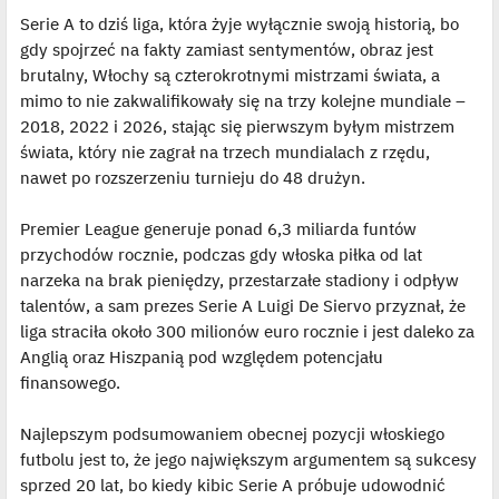
y
Serie A to dziś liga, która żyje wyłącznie swoją historią, bo
p
o
gdy spojrzeć na fakty zamiast sentymentów, obraz jest
s
t
brutalny, Włochy są czterokrotnymi mistrzami świata, a
mimo to nie zakwalifikowały się na trzy kolejne mundiale –
2018, 2022 i 2026, stając się pierwszym byłym mistrzem
świata, który nie zagrał na trzech mundialach z rzędu,
nawet po rozszerzeniu turnieju do 48 drużyn.
Premier League generuje ponad 6,3 miliarda funtów
przychodów rocznie, podczas gdy włoska piłka od lat
narzeka na brak pieniędzy, przestarzałe stadiony i odpływ
talentów, a sam prezes Serie A Luigi De Siervo przyznał, że
liga straciła około 300 milionów euro rocznie i jest daleko za
Anglią oraz Hiszpanią pod względem potencjału
finansowego.
Najlepszym podsumowaniem obecnej pozycji włoskiego
futbolu jest to, że jego największym argumentem są sukcesy
sprzed 20 lat, bo kiedy kibic Serie A próbuje udowodnić