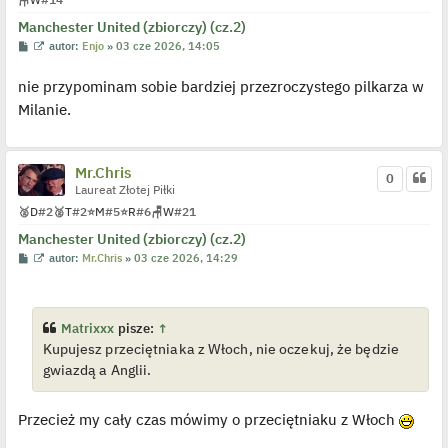
t
Manchester United (zbiorczy) (cz.2)
P
W
autor:
Enjo
»
03 cze 2026, 14:05
o
y
s
ś
nie przypominam sobie bardziej przezroczystego pilkarza w
t
w
i
Milanie.
e
t
l
p
o
Mr.Chris
j
0
e
Laureat Złotej Piłki
d
🥈
D
#2
🥈
T
#2
⭐
M
#5
⭐
R
#6
🪑
W
#21
y
n
Manchester United (zbiorczy) (cz.2)
c
z
P
W
autor:
Mr.Chris
»
03 cze 2026, 14:29
y
o
y
p
s
ś
o
t
w
s
i
t
e
Matrixxx
pisze:
↑
t
Kupujesz przeciętniaka z Włoch, nie oczekuj, że będzie
l
p
gwiazdą a Anglii.
o
j
e
d
Przecież my cały czas mówimy o przeciętniaku z Włoch
y
n