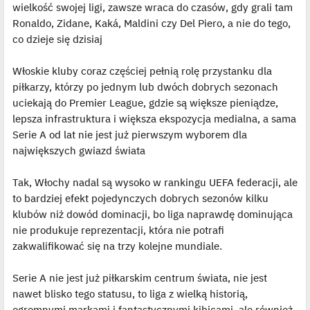
wielkość swojej ligi, zawsze wraca do czasów, gdy grali tam
Ronaldo, Zidane, Kaká, Maldini czy Del Piero, a nie do tego,
co dzieje się dzisiaj
Włoskie kluby coraz częściej pełnią rolę przystanku dla
piłkarzy, którzy po jednym lub dwóch dobrych sezonach
uciekają do Premier League, gdzie są większe pieniądze,
lepsza infrastruktura i większa ekspozycja medialna, a sama
Serie A od lat nie jest już pierwszym wyborem dla
największych gwiazd świata
Tak, Włochy nadal są wysoko w rankingu UEFA federacji, ale
to bardziej efekt pojedynczych dobrych sezonów kilku
klubów niż dowód dominacji, bo liga naprawdę dominująca
nie produkuje reprezentacji, która nie potrafi
zakwalifikować się na trzy kolejne mundiale.
Serie A nie jest już piłkarskim centrum świata, nie jest
nawet blisko tego statusu, to liga z wielką historią,
ogromnymi markami i fantastycznymi kibicami, ale również