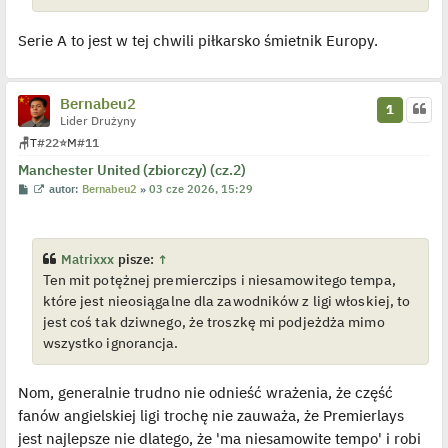
Serie A to jest w tej chwili piłkarsko śmietnik Europy.
Bernabeu2
1
Lider Drużyny
🪑
T
#22
⭐
M
#11
Manchester United (zbiorczy) (cz.2)
P
W
autor:
Bernabeu2
»
03 cze 2026, 15:29
o
y
s
ś
t
w
i
e
Matrixxx
pisze:
↑
t
Ten mit potężnej premierczips i niesamowitego tempa,
l
p
które jest nieosiągalne dla zawodników z ligi włoskiej, to
o
j
jest coś tak dziwnego, że troszkę mi podjeżdża mimo
e
wszystko ignorancja.
d
y
n
c
Nom, generalnie trudno nie odnieść wrażenia, że część
z
y
fanów angielskiej ligi trochę nie zauważa, że Premierlays
p
o
jest najlepsze nie dlatego, że 'ma niesamowite tempo' i robi