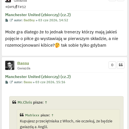
Gwiazda
⭐
D
#9
🪑
T
#12
Manchester United (zbiorczy) (cz.2)
P
W
autor:
BadBoy
»
03 cze 2026, 14:52
o
y
s
ś
Może gra dlatego że to jednak trenerzy którzy mają jakieś
t
w
i
pojęcie o piłce go wystawiają w pierwszym składzie, a nie
e
t
rozemocjonowani kibice?
tak sobie tylko gdybam
l
p
o
j
e
Bassu
0
d
Gwiazda
y
n
c
Manchester United (zbiorczy) (cz.2)
z
P
W
autor:
Bassu
»
03 cze 2026, 15:16
y
o
y
p
s
ś
o
t
w
s
i
t
e
Mr.Chris
pisze:
↑
t
l
p
Matrixxx
pisze:
↑
o
j
Kupujesz przeciętniaka z Włoch, nie oczekuj, że będzie
e
gwiazdą a Anglii.
d