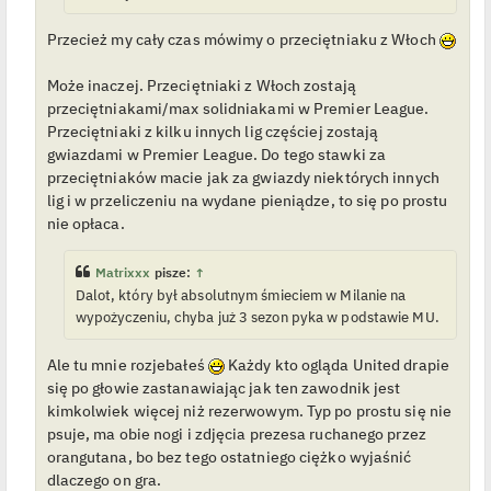
y
n
c
Przecież my cały czas mówimy o przeciętniaku z Włoch
z
y
p
Może inaczej. Przeciętniaki z Włoch zostają
o
s
przeciętniakami/max solidniakami w Premier League.
t
Przeciętniaki z kilku innych lig częściej zostają
gwiazdami w Premier League. Do tego stawki za
przeciętniaków macie jak za gwiazdy niektórych innych
lig i w przeliczeniu na wydane pieniądze, to się po prostu
nie opłaca.
Matrixxx
pisze:
↑
Dalot, który był absolutnym śmieciem w Milanie na
wypożyczeniu, chyba już 3 sezon pyka w podstawie MU.
Ale tu mnie rozjebałeś
Każdy kto ogląda United drapie
się po głowie zastanawiając jak ten zawodnik jest
kimkolwiek więcej niż rezerwowym. Typ po prostu się nie
psuje, ma obie nogi i zdjęcia prezesa ruchanego przez
orangutana, bo bez tego ostatniego ciężko wyjaśnić
dlaczego on gra.