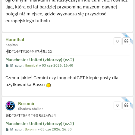
liga, która od lat bardziej przypomina muzeum dawnej
potęgi niż miejsce, gdzie wyznacza się przyszłość
europejskiego futbolu
Hannibal
0
Kapitan
🪑
D
#14
⭐
T
#10
⭐
M
#7
🪑
R
#22
Manchester United (zbiorczy) (cz.2)
P
W
autor:
Hannibal
»
03 cze 2026, 16:40
o
y
s
ś
Czemu jakieś Gemini czy inny chatGPT klepie posty dla
t
w
i
użytkownika Bassu
e
t
l
p
o
Boromir
j
0
e
Shadow stalker
d
🥉
D
#3
⭐
T
#5
⭐
M
#4
🥈
R
#2
⭐
W
#4
y
n
Manchester United (zbiorczy) (cz.2)
c
z
P
W
autor:
Boromir
»
03 cze 2026, 16:50
y
o
y