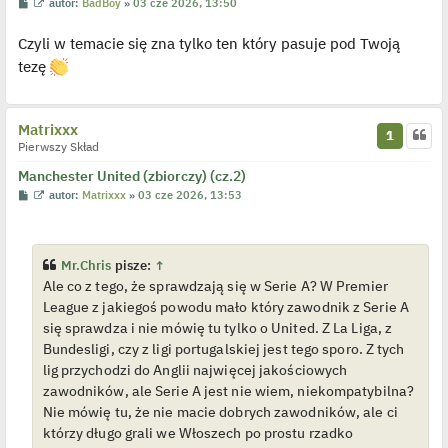
P
W
autor:
BadBoy
»
03 cze 2026, 13:50
o
y
s
ś
Czyli w temacie się zna tylko ten który pasuje pod Twoją
t
w
i
tezę
e
t
l
p
o
Matrixxx
j
1
e
Pierwszy Skład
d
y
Manchester United (zbiorczy) (cz.2)
n
P
W
autor:
Matrixxx
»
03 cze 2026, 13:53
c
o
y
z
s
ś
y
t
w
p
i
o
e
s
Mr.Chris
pisze:
↑
t
t
Ale co z tego, że sprawdzają się w Serie A? W Premier
l
p
League z jakiegoś powodu mało który zawodnik z Serie A
o
j
się sprawdza i nie mówię tu tylko o United. Z La Liga, z
e
Bundesligi, czy z ligi portugalskiej jest tego sporo. Z tych
d
y
lig przychodzi do Anglii najwięcej jakościowych
n
zawodników, ale Serie A jest nie wiem, niekompatybilna?
c
z
Nie mówię tu, że nie macie dobrych zawodników, ale ci
y
p
którzy długo grali we Włoszech po prostu rzadko
o