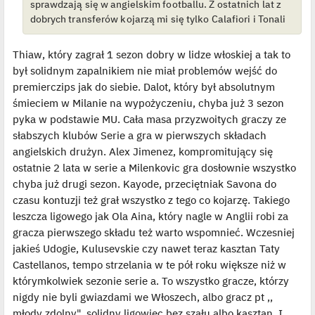
sprawdzają się w angielskim footballu. Z ostatnich lat z
s
t
dobrych transferów kojarzą mi się tylko Calafiori i Tonali
Thiaw, który zagrał 1 sezon dobry w lidze włoskiej a tak to
był solidnym zapalnikiem nie miał problemów wejść do
premierczips jak do siebie. Dalot, który był absolutnym
śmieciem w Milanie na wypożyczeniu, chyba już 3 sezon
pyka w podstawie MU. Cała masa przyzwoitych graczy ze
słabszych klubów Serie a gra w pierwszych składach
angielskich drużyn. Alex Jimenez, kompromitujący się
ostatnie 2 lata w serie a Milenkovic gra dosłownie wszystko
chyba już drugi sezon. Kayode, przeciętniak Savona do
czasu kontuzji też grał wszystko z tego co kojarzę. Takiego
leszcza ligowego jak Ola Aina, który nagle w Anglii robi za
gracza pierwszego składu też warto wspomnieć. Wczesniej
jakieś Udogie, Kulusevskie czy nawet teraz kasztan Taty
Castellanos, tempo strzelania w te pół roku większe niż w
którymkolwiek sezonie serie a. To wszystko gracze, którzy
nigdy nie byli gwiazdami we Włoszech, albo gracz pt ,,
młody zdolny" ,solidny ligowiec bez szału albo kasztan. I