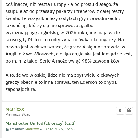
s
coś inaczej niż reszta Europy - a po prostu dlatego, że
t
skupuje aż do przesady piłkarzy i trenerów z całej reszty
świata. Te wszystkie tezy o stylach gry i zawodnikach z
jakichś lig, którzy się nie sprawdzają, albo
wyróżniają ligę angielską, w 2026 roku, nie mają wiele
sensu gdy PL to ot co międzynarodówka dla bogaczy. Na
pewno jest większa szansa, że gracz X się nie sprawdzi w
Anglii niż we Włoszech, ale liga angielska jest tam gdzie jest,
bo m.in. z takiej Serie A może wyjąć 98% zawodników.
A to, że we włoskiej lidze nie ma zbyt wielu ciekawych
graczy obecnie to inna sprawa, ten Ederson to chyba
zapchajdziura.
Matrixxx
0
Pierwszy Skład
Manchester United (zbiorczy) (cz.2)
P
W
autor:
Matrixxx
»
03 cze 2026, 16:26
o
y
s
ś