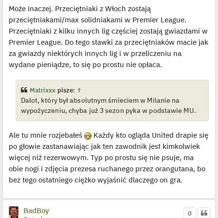
c
Może inaczej. Przeciętniaki z Włoch zostają
z
y
przeciętniakami/max solidniakami w Premier League.
p
o
Przeciętniaki z kilku innych lig częściej zostają gwiazdami w
s
t
Premier League. Do tego stawki za przeciętniaków macie jak
za gwiazdy niektórych innych lig i w przeliczeniu na
wydane pieniądze, to się po prostu nie opłaca.
Matrixxx
pisze:
↑
Dalot, który był absolutnym śmieciem w Milanie na
wypożyczeniu, chyba już 3 sezon pyka w podstawie MU.
Ale tu mnie rozjebałeś
Każdy kto ogląda United drapie się
po głowie zastanawiając jak ten zawodnik jest kimkolwiek
więcej niż rezerwowym. Typ po prostu się nie psuje, ma
obie nogi i zdjęcia prezesa ruchanego przez orangutana, bo
bez tego ostatniego ciężko wyjaśnić dlaczego on gra.
BadBoy
0