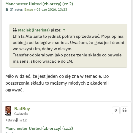
p
Manchester United (zbiorczy) (cz.2)
o
s
P
W
autor:
Bassu
»
03 cze 2026, 13:23
t
o
y
s
ś
t
w
i
e
Maciek (interista)
pisze:
↑
t
Ehh ta Atalanta to jednak potrafi sprzedawać. Moja opinia
l
p
odbiega od kolegów z serie a. Uważam, że gość jest średni
o
j
we wszystkim, dobry w niczym.
e
Transfer odbierałbym jako poszerzenie składu co pewnie
d
y
ma sens, skoro wracacie do LM.
n
c
z
y
Miło widzieć, że jest jeden co się zna w temacie. Do
p
poszerzenia składu to możemy młodych z akademii
o
s
ogrywać.
t
BadBoy
0
Gwiazda
⭐
D
#9
🪑
T
#12
Manchester United (zbiorczy) (cz.2)