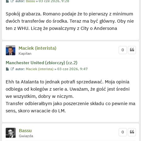
P
W
autor:
Bassu
»
03 cze 2026, 9:28
o
y
s
ś
Spokój grabarza. Romano podaje że to pierwszy z minimum
t
w
i
dwóch transferów do środka. Teraz ma być główny. Oby nie
e
t
ten z WHU. Liczę że powalczymy z City o Andersona
l
p
o
j
e
Maciek (interista)
0
d
Kapitan
y
n
c
Manchester United (zbiorczy) (cz.2)
z
P
W
autor:
Maciek (interista)
»
03 cze 2026, 9:47
y
o
y
p
s
ś
o
Ehh ta Atalanta to jednak potrafi sprzedawać. Moja opinia
t
w
s
i
t
odbiega od kolegów z serie a. Uważam, że gość jest średni
e
t
we wszystkim, dobry w niczym.
l
p
Transfer odbierałbym jako poszerzenie składu co pewnie ma
o
j
sens, skoro wracacie do LM.
e
d
y
n
Bassu
c
0
z
Gwiazda
y