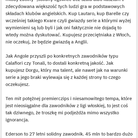
zdecydowana większość tych ludzi gra w podstawowych
składach klubów angielskich. Kup Lautaro, kup Barelle czy
wcześniej takiego Kvare czyli gwiazdy serie a którymi wyżej
wymienieni są lub byli i jak oni faktycznie nie dojadą to
wtedy można dyskutować. Kupujesz przeciętniaka z Włoch,
nie oczekuj, że będzie gwiazdą a Anglii.
Jak Angole przyszli po konkretnych zawodników typu
Calafiori czy Tonali, to dostali konkretną jakość. Jak
kupujesz Dorgu, który ma talent, ale nawet jak na warunki
serie a jego braki wylewaja się z każdej strony to czego
oczekujesz.
Ten mit potężnej premierczips i niesamowitego tempa, które
jest nieosiągalne dla zawodników z ligi włoskiej, to jest coś
tak dziwnego, że troszkę mi podjeżdża mimo wszystko
ignorancja.
Ederson to 27 letni solidny zawodnik. 45 mln to bardzo dużo