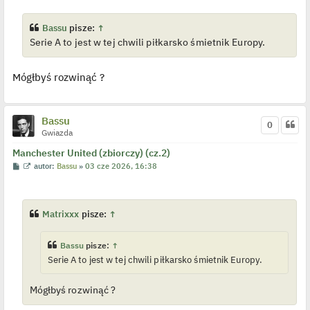
t
w
i
e
Bassu
pisze:
↑
t
Serie A to jest w tej chwili piłkarsko śmietnik Europy.
l
p
o
j
Mógłbyś rozwinąć ?
e
d
y
n
c
Bassu
z
0
y
Gwiazda
p
o
Manchester United (zbiorczy) (cz.2)
s
P
W
autor:
Bassu
»
03 cze 2026, 16:38
t
o
y
s
ś
t
w
i
e
Matrixxx
pisze:
↑
t
l
p
Bassu
pisze:
↑
o
j
Serie A to jest w tej chwili piłkarsko śmietnik Europy.
e
d
y
Mógłbyś rozwinąć ?
n
c
z