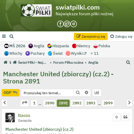
swiatpilki.com
Największe forum piłki nożnej
Zarejestruj się
Zaloguj się
MŚ 2026
Anglia
Hiszpania
Niemcy
Polska
Włochy
Puchary
Świat
Wyniki
⭐ 11
S
↴
Świat Piłki - Największe forum piłki nożnej
Forum Piłka nożna
Anglia
z
Manchester United (zbiorczy) (cz.2) -
u
Strona 2891
k
a
Szukaj
Wyszukiwanie zaawans
ODP
j
Strona
2891
z
2899
Poprzednia
N
1
2890
2891
2892
2893
2899
…
…
Bassu
0
Gwiazda
Manchester United (zbiorczy) (cz.2)